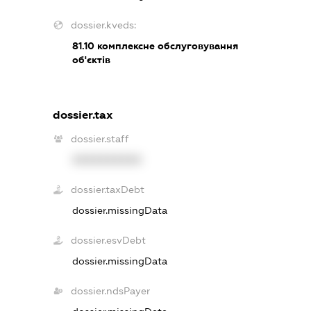
dossier.kveds:
81.10
комплексне обслуговування
об'єктів
dossier.tax
dossier.staff
XXXXXXXXXX
dossier.taxDebt
dossier.missingData
dossier.esvDebt
dossier.missingData
dossier.ndsPayer