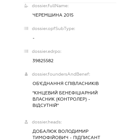
dossier.fullName:
ЧЕРЕМШИНА 2015
dossier.opfSubType:
-
dossier.edrpo:
39825582
dossier.foundersAndBenef:
ОБ'ЄДНАННЯ СПІВЛАСНИКІВ
"КІНЦЕВИЙ БЕНЕФІЦІАРНИЙ
ВЛАСНИК (КОНТРОЛЕР) -
ВІДСУТНІЙ"
dossier.heads:
ДОБАЛЮК ВОЛОДИМИР
ТИМОФІЙОВИЧ
-
ПІДПИСАНТ