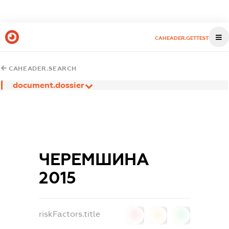
CAHEADER.GETTEST
CAHEADER.SEARCH
document.dossier
ЧЕРЕМШИНА
2015
riskFactors.title
0
0
0