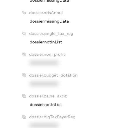
dossier.missingData
dossier.ndsAnnul
dossier.missingData
dossier.single_tax_reg
dossier.notInList
dossier.non_profit
XXXXXXXXXX
dossier.budget_dotation
XXXXXXXXXX
dossier.palne_akciz
dossier.notInList
dossier.bigTaxPayerReg
XXXXXXXXXX