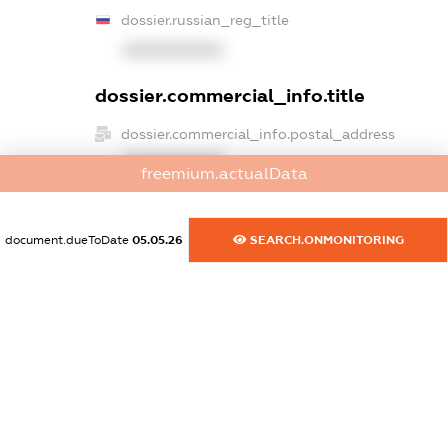
dossier.russian_reg_title
XXXXXXXXXX
dossier.commercial_info.title
dossier.commercial_info.postal_address
XXXXXXXXXX
freemium.actualData
dossier.commercial_info.phone
XXXXXXXXXX
document.dueToDate
05.05.26
SEARCH.ONMONITORING
dossier.commercial_info.fax
XXXXXXXXXX
dossier.commercial_info.email
XXXXXXXXXX
dossier.commercial_info.website
XXXXXXXXXX