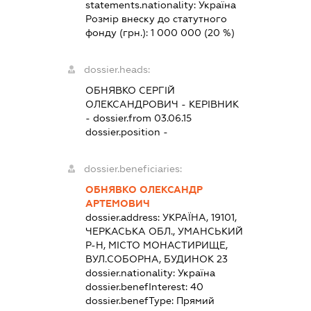
statements.nationality:
Україна
Розмір внеску до статутного
фонду (грн.):
1 000 000
(20 %)
dossier.heads:
ОБНЯВКО СЕРГІЙ
ОЛЕКСАНДРОВИЧ
-
КЕРІВНИК
- dossier.from 03.06.15
dossier.position -
dossier.beneficiaries:
ОБНЯВКО ОЛЕКСАНДР
АРТЕМОВИЧ
dossier.address:
УКРАЇНА, 19101,
ЧЕРКАСЬКА ОБЛ., УМАНСЬКИЙ
Р-Н, МІСТО МОНАСТИРИЩЕ,
ВУЛ.СОБОРНА, БУДИНОК 23
dossier.nationality:
Україна
dossier.benefInterest:
40
dossier.benefType:
Прямий