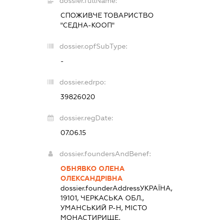
dossier.fullName:
СПОЖИВЧЕ ТОВАРИСТВО
"СЕДНА-КООП"
dossier.opfSubType:
-
dossier.edrpo:
39826020
dossier.regDate:
07.06.15
dossier.foundersAndBenef:
ОБНЯВКО ОЛЕНА
ОЛЕКСАНДРІВНА
dossier.founderAddress
УКРАЇНА,
19101, ЧЕРКАСЬКА ОБЛ.,
УМАНСЬКИЙ Р-Н, МІСТО
МОНАСТИРИЩЕ,