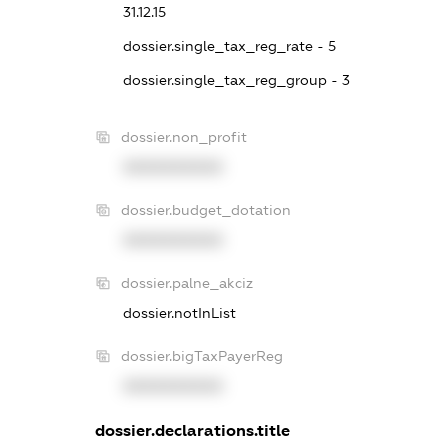
31.12.15
dossier.single_tax_reg_rate - 5
dossier.single_tax_reg_group - 3
dossier.non_profit
XXXXXXXXXX
dossier.budget_dotation
XXXXXXXXXX
dossier.palne_akciz
dossier.notInList
dossier.bigTaxPayerReg
XXXXXXXXXX
dossier.declarations.title