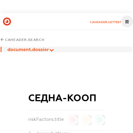
CAHEADER.GETTEST
CAHEADER.SEARCH
document.dossier
СЕДНА-КООП
riskFactors.title
0
0
0