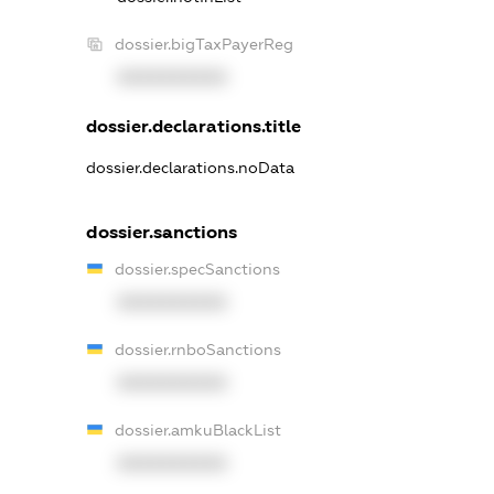
dossier.bigTaxPayerReg
XXXXXXXXXX
dossier.declarations.title
dossier.declarations.noData
dossier.sanctions
dossier.specSanctions
XXXXXXXXXX
dossier.rnboSanctions
XXXXXXXXXX
dossier.amkuBlackList
XXXXXXXXXX