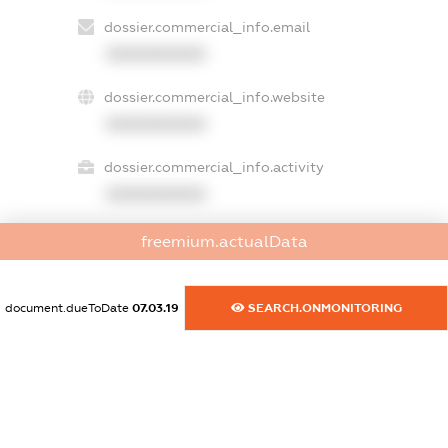
dossier.commercial_info.email
XXXXXXXXXX
dossier.commercial_info.website
XXXXXXXXXX
dossier.commercial_info.activity
XXXXXXXXXX
freemium.actualData
freemium.exampleText_1
freemium.exampleText_2
document.dueToDate
07.03.19
SEARCH.ONMONITORING
freemium.anonymousPerSearch2
FREEMIUM.DETAILS
FREEMIUM.REGISTER