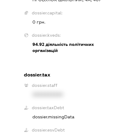
dossier.capital:
0 грн.
dossier.kveds:
94.92
діяльність політичних
організацій
dossier.tax
dossier.staff
XXXXXXXXXX
dossier.taxDebt
dossier.missingData
dossier.esvDebt