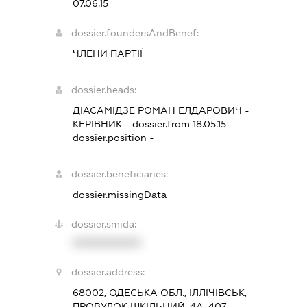
07.06.15
dossier.foundersAndBenef:
ЧЛЕНИ ПАРТІЇ
dossier.heads:
ДІАСАМІДЗЕ РОМАН ЕЛДАРОВИЧ
-
КЕРІВНИК
- dossier.from 18.05.15
dossier.position -
dossier.beneficiaries:
dossier.missingData
dossier.smida:
XXXXXXXXXX
dossier.address:
68002, ОДЕСЬКА ОБЛ., ІЛЛІЧІВСЬК,
ПРОВУЛОК ШКІЛЬНИЙ, 4А, 407