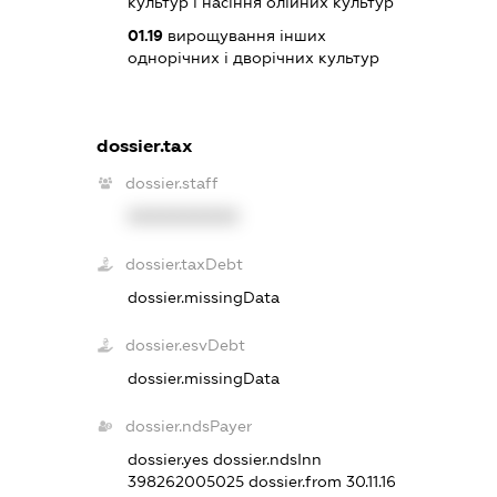
культур і насіння олійних культур
01.19
вирощування інших
однорічних і дворічних культур
dossier.tax
dossier.staff
XXXXXXXXXX
dossier.taxDebt
dossier.missingData
dossier.esvDebt
dossier.missingData
dossier.ndsPayer
dossier.yes
dossier.ndsInn
398262005025
dossier.from 30.11.16