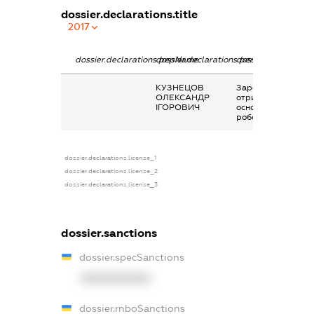
dossier.declarations.title
2017
dossier.declarations.pepName
dossier.declarations.personName
dossier.declaratio
КУЗНЕЦОВ
Заробітна плата
ОЛЕКСАНДР
отримана за
ІГОРОВИЧ
основним місцем
роботи
dossier.declarations.license_1
dossier.declarations.license_2
dossier.declarations.license_3
dossier.sanctions
dossier.specSanctions
XXXXXXXXXX
dossier.rnboSanctions