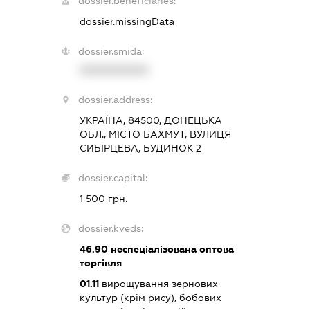
dossier.beneficiaries:
dossier.missingData
dossier.smida:
XXXXXXXXXX
dossier.address:
УКРАЇНА, 84500, ДОНЕЦЬКА
ОБЛ., МІСТО БАХМУТ, ВУЛИЦЯ
СИБІРЦЕВА, БУДИНОК 2
dossier.capital:
1 500 грн.
dossier.kveds:
46.90
неспеціалізована оптова
торгівля
01.11
вирощування зернових
культур (крім рису), бобових