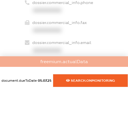
dossier.commercial_info.phone
XXXXXXXXXX
dossier.commercial_info.fax
XXXXXXXXXX
dossier.commercial_info.email
XXXXXXXXXX
freemium.actualData
dossier.commercial_info.website
XXXXXXXXXX
document.dueToDate
05.07.25
SEARCH.ONMONITORING
dossier.commercial_info.activity
XXXXXXXXXX
freemium.exampleText_1
freemium.exampleText_2
freemium.anonymousPerSearch2