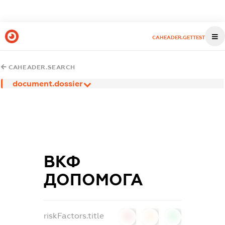
CAHEADER.GETTEST
CAHEADER.SEARCH
document.dossier
ВКФ
ДОПОМОГА
riskFactors.title
0
0
0