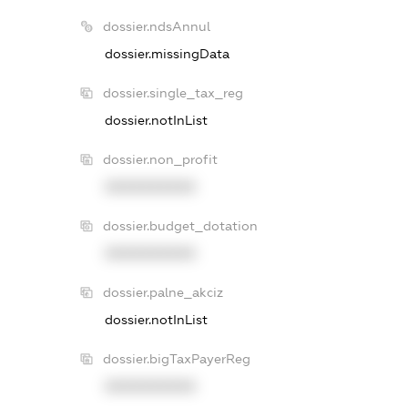
dossier.ndsAnnul
dossier.missingData
dossier.single_tax_reg
dossier.notInList
dossier.non_profit
XXXXXXXXXX
dossier.budget_dotation
XXXXXXXXXX
dossier.palne_akciz
dossier.notInList
dossier.bigTaxPayerReg
XXXXXXXXXX