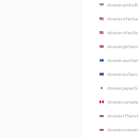
dossier.amkuB
dossier.ofacSa
dossier.ofacN
dossier.gbSan
dossier.ausSa
dossier.euSan
dossier.japan
dossier.canad
dossier.rfSanc
dossier.russia