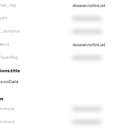
_tax_reg
dossier.notInList
ofit
XXXXXXXXXX
t_dotation
XXXXXXXXXX
akciz
dossier.notInList
xPayerReg
XXXXXXXXXX
ions.title
ons.noData
ns
anctions
XXXXXXXXXX
anctions
XXXXXXXXXX