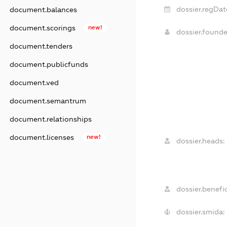
dossier.regDat
document.balances
document.scorings
new!
dossier.found
document.tenders
document.publicfunds
document.ved
document.semantrum
document.relationships
document.licenses
new!
dossier.heads:
dossier.benefic
dossier.smida: