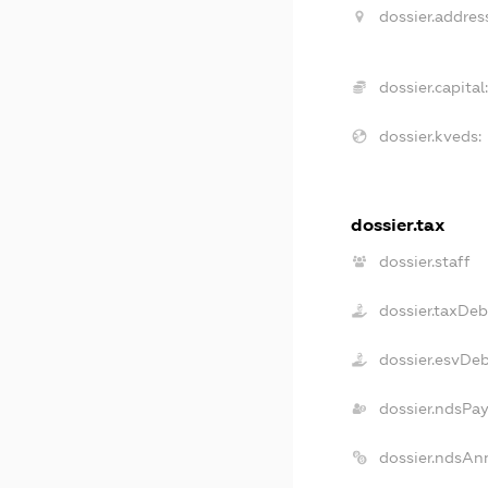
dossier.addres
dossier.capital
dossier.kveds:
dossier.tax
dossier.staff
dossier.taxDeb
dossier.esvDe
dossier.ndsPa
dossier.ndsAn