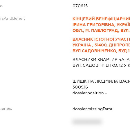
e:
07.06.15
ersAndBenef:
КІНЦЕВИЙ БЕНЕФІЦІАРНИ
ІРИНА ГРИГОРІВНА, УКРАЇ
ОБЛ., М. ПАВЛОГРАД, ВУЛ.
ВЛАСНИК ІСТОТНОЇ УЧАСТІ
УКРАЇНА , 51400, ДНІПРО
ВУЛ.САДОВНІЧЕНКО, БУД.12
ВЛАСНИКИ КВАРТИР БАГ
ВУЛ. САДОВНІЧЕНКО, 12 У К
ШИШКІНА ЛЮДМИЛА ВАСИ
30.09.16
dossier.position -
iaries:
dossier.missingData
XXXXXXXXXX