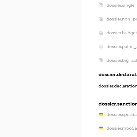
dossier.single
dossier.non_pr
dossier.budge
dossier.palne_
dossier.bigTa
dossier.declarat
dossier.declarati
dossier.sanctio
dossier.specS
dossier.rnboS