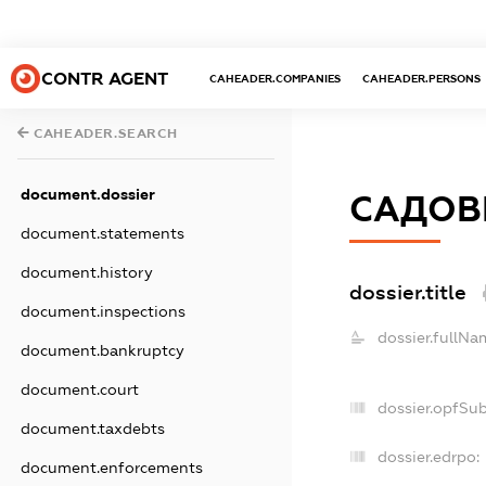
CONTR AGENT
CAHEADER.COMPANIES
CAHEADER.PERSONS
CAHEADER.SEARCH
document.dossier
САДОВН
document.statements
document.history
dossier.title
document.inspections
dossier.fullNa
document.bankruptcy
document.court
dossier.opfSu
document.taxdebts
dossier.edrpo:
document.enforcements