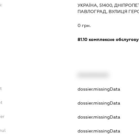
s:
УКРАЇНА, 51400, ДНІПРОП
ПАВЛОГРАД, ВУЛИЦЯ ГЕРОЇ
:
0 грн.
81.10
комплексне обслуговув
XXXXXXXXXX
t
dossier.missingData
bt
dossier.missingData
yer
dossier.missingData
nul
dossier.missingData