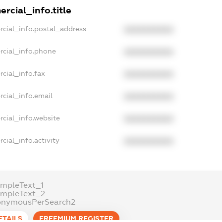
rcial_info.title
rcial_info.postal_address
XXXXXXXXXX
rcial_info.phone
XXXXXXXXXX
cial_info.fax
XXXXXXXXXX
cial_info.email
XXXXXXXXXX
rcial_info.website
XXXXXXXXXX
cial_info.activity
XXXXXXXXXX
ampleText_1
ampleText_2
onymousPerSearch2
ETAILS
FREEMIUM.REGISTER