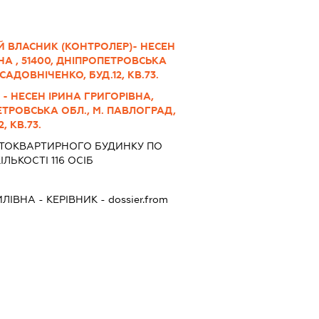
Й ВЛАСНИК (КОНТРОЛЕР)- НЕСЕН
НА , 51400, ДНІПРОПЕТРОВСЬКА
САДОВНІЧЕНКО, БУД.12, КВ.73.
 - НЕСЕН ІРИНА ГРИГОРІВНА,
ПЕТРОВСЬКА ОБЛ., М. ПАВЛОГРАД,
, КВ.73.
АТОКВАРТИРНОГО БУДИНКУ ПО
ІЛЬКОСТІ 116 ОСІБ
ЛІВНА
-
КЕРІВНИК
- dossier.from