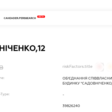
BETA
CAHEADER.PERSSEARCH
ІЧЕНКО,12
riskFactors.title
0
0
me:
ОБ'ЄДНАННЯ СПІВВЛАСНИ
БУДИНКУ "САДОВНІЧЕНКО,
bType:
-
39826240