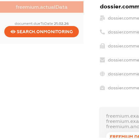
dossier.comme
freemium.actualData
dossier.comme
document.dueToDate
21.02.26
SEARCH.ONMONITORING
dossier.comme
dossier.commer
dossier.commer
dossier.comme
dossier.commer
freemium.ex
freemium.ex
freemium.an
FREEMIUM.D