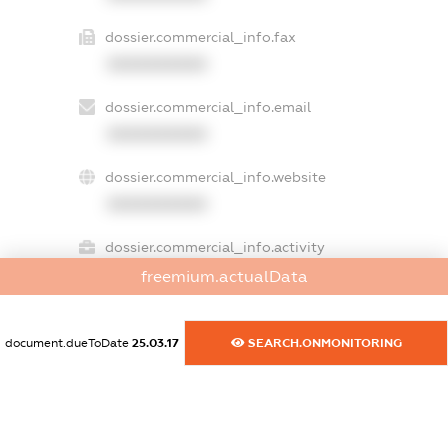
dossier.commercial_info.fax
XXXXXXXXXX
dossier.commercial_info.email
XXXXXXXXXX
dossier.commercial_info.website
XXXXXXXXXX
dossier.commercial_info.activity
XXXXXXXXXX
freemium.actualData
document.dueToDate
25.03.17
SEARCH.ONMONITORING
freemium.exampleText_1
freemium.exampleText_2
freemium.anonymousPerSearch2
FREEMIUM.DETAILS