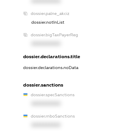
XXXXXXXXXX
dossier.palne_akciz
dossier.notInList
dossier.bigTaxPayerReg
XXXXXXXXXX
dossier.declarations.title
dossier.declarations.noData
dossier.sanctions
dossier.specSanctions
XXXXXXXXXX
dossier.rnboSanctions
XXXXXXXXXX