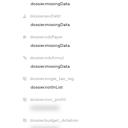
dossier.missingData
dossier.esvDebt
dossier.missingData
dossier.ndsPayer
dossier.missingData
dossier.ndsAnnul
dossier.missingData
dossier.single_tax_reg
dossier.notInList
dossier.non_profit
XXXXXXXXXX
dossier.budget_dotation