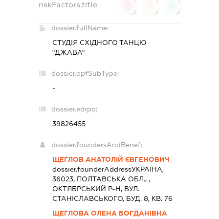
riskFactors.title
0
0
0
dossier.fullName:
СТУДІЯ СХІДНОГО ТАНЦЮ
"ДЖАВА"
dossier.opfSubType:
-
dossier.edrpo:
39826455
dossier.foundersAndBenef:
ЩЕГЛОВ АНАТОЛІЙ ЄВГЕНОВИЧ
dossier.founderAddress
УКРАЇНА,
36023, ПОЛТАВСЬКА ОБЛ., ,
ОКТЯБРСЬКИЙ Р-Н, ВУЛ.
СТАНІСЛАВСЬКОГО, БУД. 8, КВ. 76
ЩЕГЛОВА ОЛЕНА БОГДАНІВНА