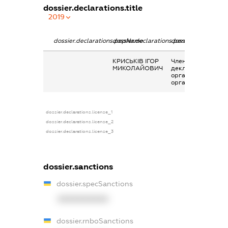
dossier.declarations.title
2019
dossier.declarations.pepName
dossier.declarations.personName
dossier.declaration
КРИСЬКІВ ІГОР
Членство суб’єкта
МИКОЛАЙОВИЧ
декларування в
організаціях та їх
органах
dossier.declarations.license_1
dossier.declarations.license_2
dossier.declarations.license_3
dossier.sanctions
dossier.specSanctions
XXXXXXXXXX
dossier.rnboSanctions