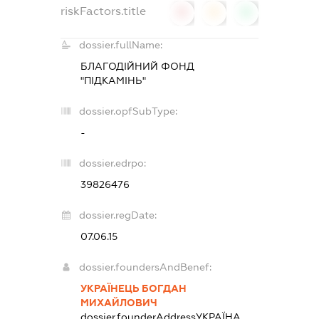
riskFactors.title
0
0
0
dossier.fullName:
БЛАГОДІЙНИЙ ФОНД
"ПІДКАМІНЬ"
dossier.opfSubType:
-
dossier.edrpo:
39826476
dossier.regDate:
07.06.15
dossier.foundersAndBenef:
УКРАЇНЕЦЬ БОГДАН
МИХАЙЛОВИЧ
dossier.founderAddress
УКРАЇНА,