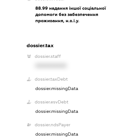
88.99
надання іншої соціальної
допомоги без забезпечення
проживання, н.в.і.у.
dossier.tax
dossier.staff
XXXXXXXXXX
dossier.taxDebt
dossier.missingData
dossier.esvDebt
dossier.missingData
dossier.ndsPayer
dossier.missingData