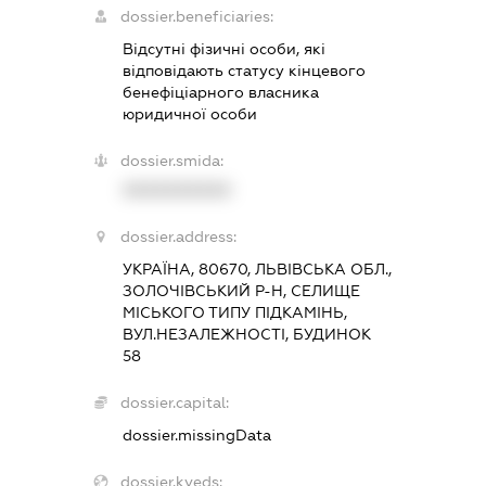
dossier.beneficiaries:
Відсутні фізичні особи, які
відповідають статусу кінцевого
бенефіціарного власника
юридичної особи
dossier.smida:
XXXXXXXXXX
dossier.address:
УКРАЇНА, 80670, ЛЬВІВСЬКА ОБЛ.,
ЗОЛОЧІВСЬКИЙ Р-Н, СЕЛИЩЕ
МІСЬКОГО ТИПУ ПІДКАМІНЬ,
ВУЛ.НЕЗАЛЕЖНОСТІ, БУДИНОК
58
dossier.capital:
dossier.missingData
dossier.kveds: