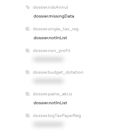
dossier.ndsAnnul
dossier.missingData
dossier.single_tax_reg
dossier.notInList
dossier.non_profit
XXXXXXXXXX
dossier.budget_dotation
XXXXXXXXXX
dossier.palne_akciz
dossier.notInList
dossier.bigTaxPayerReg
XXXXXXXXXX