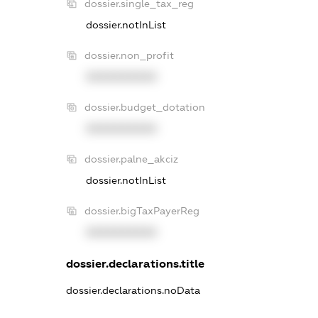
dossier.single_tax_reg
dossier.notInList
dossier.non_profit
XXXXXXXXXX
dossier.budget_dotation
XXXXXXXXXX
dossier.palne_akciz
dossier.notInList
dossier.bigTaxPayerReg
XXXXXXXXXX
dossier.declarations.title
dossier.declarations.noData