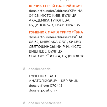
ЮРЧИК СЕРГІЙ ВАЛЕРІЙОВИЧ
dossier.founderAddress
УКРАЇНА,
04128, МІСТО КИЇВ, ВУЛИЦЯ
АКАДЕМІКА ТУПОЛЕВА,
БУДИНОК 5-В, КВАРТИРА 105
ГУМЕНЮК МАРІЯ ГРИГОРІЇВНА
dossier.founderAddress
УКРАЇНА,
08132, КИЇВСЬКА ОБЛ., КИЄВО-
СВЯТОШИНСЬКИЙ Р-Н, МІСТО
ВИШНЕВЕ, ВУЛИЦЯ
СВЯТОЮРІЇВСЬКА, БУДИНОК 20
dossier.heads:
ГУМЕНЮК ІВАН
АНАТОЛІЙОВИЧ
-
КЕРІВНИК
-
dossier.from 07.04.15
dossier.position -
dossier.beneficiaries: