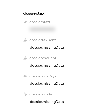
dossier.tax
dossier.staff
XXXXXXXXXX
dossier.taxDebt
dossier.missingData
dossier.esvDebt
dossier.missingData
dossier.ndsPayer
dossier.missingData
dossier.ndsAnnul
dossier.missingData