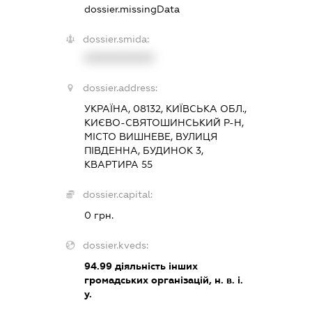
dossier.missingData
dossier.smida:
XXXXXXXXXX
dossier.address:
УКРАЇНА, 08132, КИЇВСЬКА ОБЛ.,
КИЄВО-СВЯТОШИНСЬКИЙ Р-Н,
МІСТО ВИШНЕВЕ, ВУЛИЦЯ
ПІВДЕННА, БУДИНОК 3,
КВАРТИРА 55
dossier.capital:
0 грн.
dossier.kveds:
94.99
діяльність інших
громадських організацій, н. в. і.
у.