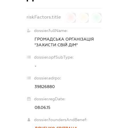
riskFactors.title
0
0
0
dossier.fullName:
ГРОМАДСЬКА ОРГАНІЗАЦІЯ
"ЗАХИСТИ СВІЙ ДІМ"
dossier.opfSubType:
-
dossier.edrpo:
39826880
dossier.regDate:
08.06.15
dossier.foundersAndBenef: