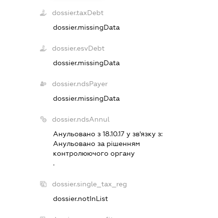
dossier.taxDebt
dossier.missingData
dossier.esvDebt
dossier.missingData
dossier.ndsPayer
dossier.missingData
dossier.ndsAnnul
Анульовано з 18.10.17 у зв'язку з:
Анульовано за рiшенням
контролюючого органу
.
dossier.single_tax_reg
dossier.notInList