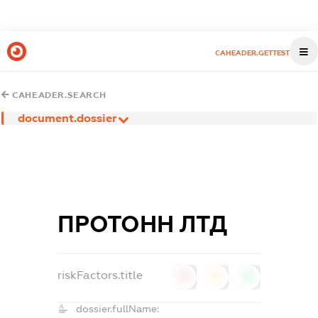
CAHEADER.GETTEST
CAHEADER.SEARCH
document.dossier
ПРОТОНН ЛТД
riskFactors.title
0
0
0
dossier.fullName: