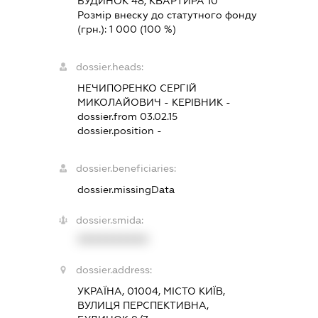
БУДИНОК 48, КВАРТИРА 10
Розмір внеску до статутного фонду
(грн.):
1 000
(100 %)
dossier.heads:
НЕЧИПОРЕНКО СЕРГІЙ
МИКОЛАЙОВИЧ
-
КЕРІВНИК
-
dossier.from 03.02.15
dossier.position -
dossier.beneficiaries:
dossier.missingData
dossier.smida:
XXXXXXXXXX
dossier.address:
УКРАЇНА, 01004, МІСТО КИЇВ,
ВУЛИЦЯ ПЕРСПЕКТИВНА,