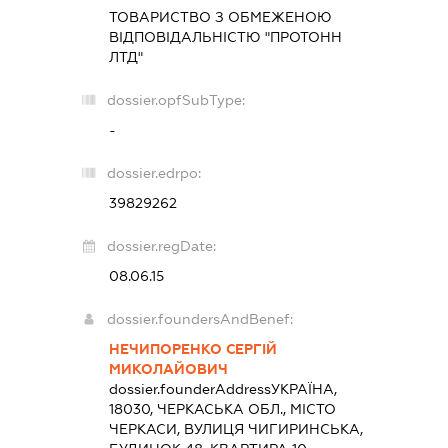
ТОВАРИСТВО З ОБМЕЖЕНОЮ
ВІДПОВІДАЛЬНІСТЮ "ПРОТОНН
ЛТД"
dossier.opfSubType:
-
dossier.edrpo:
39829262
dossier.regDate:
08.06.15
dossier.foundersAndBenef:
НЕЧИПОРЕНКО СЕРГІЙ
МИКОЛАЙОВИЧ
dossier.founderAddress
УКРАЇНА,
18030, ЧЕРКАСЬКА ОБЛ., МІСТО
ЧЕРКАСИ, ВУЛИЦЯ ЧИГИРИНСЬКА,