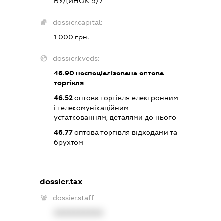
БУДИНОК 9/7
dossier.capital:
1 000 грн.
dossier.kveds:
46.90
неспеціалізована оптова
торгівля
46.52
оптова торгівля електронним
і телекомунікаційним
устаткованням, деталями до нього
46.77
оптова торгівля відходами та
брухтом
dossier.tax
dossier.staff
XXXXXXXXXX