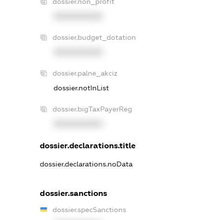
dossier.non_profit
XXXXXXXXXX
dossier.budget_dotation
XXXXXXXXXX
dossier.palne_akciz
dossier.notInList
dossier.bigTaxPayerReg
XXXXXXXXXX
dossier.declarations.title
dossier.declarations.noData
dossier.sanctions
dossier.specSanctions