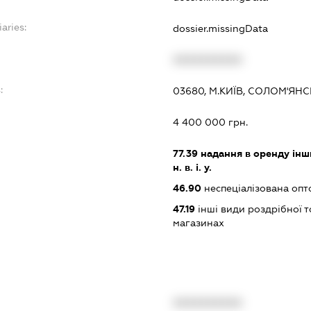
aries:
dossier.missingData
XXXXXXXXXX
:
03680, М.КИЇВ, СОЛОМ'ЯНС
4 400 000 грн.
77.39
надання в оренду інши
н. в. і. у.
46.90
неспеціалізована опт
47.19
інші види роздрібної т
магазинах
XXXXXXXXXX