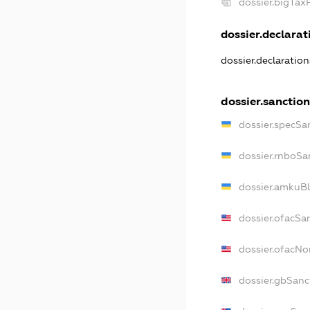
dossier.bigTax
dossier.declarati
dossier.declaratio
dossier.sanction
dossier.specSa
dossier.rnboSa
dossier.amkuBl
dossier.ofacSa
dossier.ofacN
dossier.gbSanc