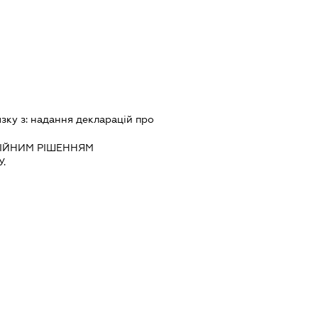
язку з:
надання декларацiй про
IЙНИМ РIШЕННЯМ
.