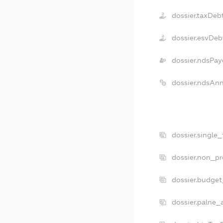
dossier.taxDeb
dossier.esvDeb
dossier.ndsPay
dossier.ndsAnn
dossier.single
dossier.non_pr
dossier.budge
dossier.palne_