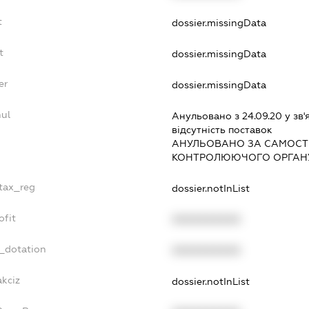
t
dossier.missingData
t
dossier.missingData
er
dossier.missingData
ul
Анульовано з 24.09.20 у зв'
вiдсутнiсть поставок
АНУЛЬОВАНО ЗА САМОСТ
КОНТРОЛЮЮЧОГО ОРГАНУ
_tax_reg
dossier.notInList
ofit
XXXXXXXXXX
t_dotation
XXXXXXXXXX
akciz
dossier.notInList