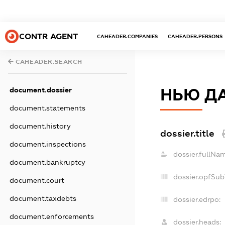
CONTR AGENT
CAHEADER.COMPANIES
CAHEADER.PERSONS
CAHEADER.SEARCH
document.dossier
НЬЮ Д
document.statements
document.history
dossier.title
document.inspections
dossier.fullNam
document.bankruptcy
dossier.opfSub
document.court
document.taxdebts
dossier.edrpo:
document.enforcements
dossier.heads: