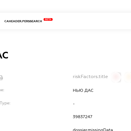
BETA
CAHEADER.PERSSEARCH
АС
riskFactors.title
0
0
e:
НЬЮ ДАС
Type:
-
39837247
dossier.missingData