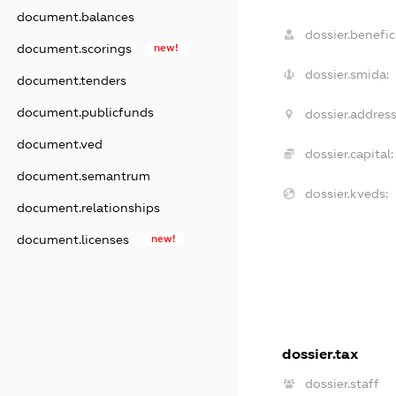
document.balances
dossier.benefici
document.scorings
new!
dossier.smida:
document.tenders
document.publicfunds
dossier.address
document.ved
dossier.capital:
document.semantrum
dossier.kveds:
document.relationships
document.licenses
new!
dossier.tax
dossier.staff