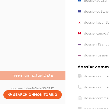
dossier.ausSan
dossier.euSanc
dossier.japanS
dossier.canada
dossier.rfSanc
dossier.russian
dossier.comme
freemium.actualData
dossier.commer
dossier.commer
document.dueToDate
25.03.17
SEARCH.ONMONITORING
dossier.commer
dossier.commer