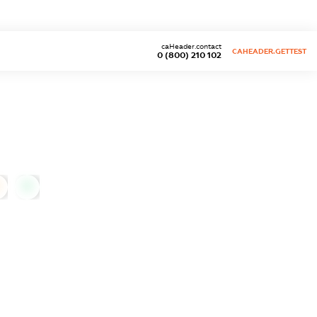
caHeader.contact
CAHEADER.GETTEST
0 (800) 210 102
0