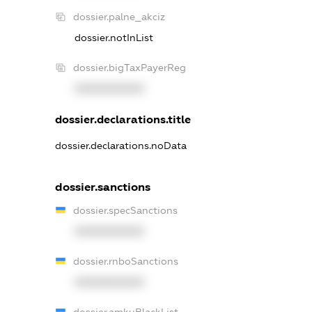
dossier.palne_akciz
dossier.notInList
dossier.bigTaxPayerReg
XXXXXXXXXX
dossier.declarations.title
dossier.declarations.noData
dossier.sanctions
dossier.specSanctions
XXXXXXXXXX
dossier.rnboSanctions
XXXXXXXXXX
dossier.amkuBlackList