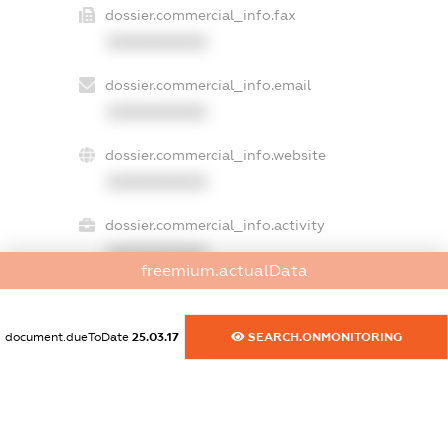
dossier.commercial_info.fax
XXXXXXXXXX
dossier.commercial_info.email
XXXXXXXXXX
dossier.commercial_info.website
XXXXXXXXXX
dossier.commercial_info.activity
XXXXXXXXXX
freemium.actualData
document.dueToDate
25.03.17
SEARCH.ONMONITORING
freemium.exampleText_1
freemium.exampleText_2
freemium.anonymousPerSearch2
FREEMIUM.DETAILS
FREEMIUM.REGISTER