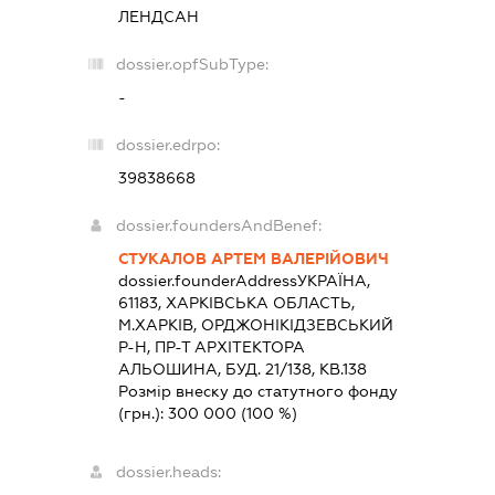
ЛЕНДСАН
dossier.opfSubType:
-
dossier.edrpo:
39838668
dossier.foundersAndBenef:
СТУКАЛОВ АРТЕМ ВАЛЕРІЙОВИЧ
dossier.founderAddress
УКРАЇНА,
61183, ХАРКIВСЬКА ОБЛАСТЬ,
М.ХАРКІВ, ОРДЖОНІКІДЗЕВСЬКИЙ
Р-Н, ПР-Т АРХІТЕКТОРА
АЛЬОШИНА, БУД. 21/138, КВ.138
Розмір внеску до статутного фонду
(грн.):
300 000
(100 %)
dossier.heads: