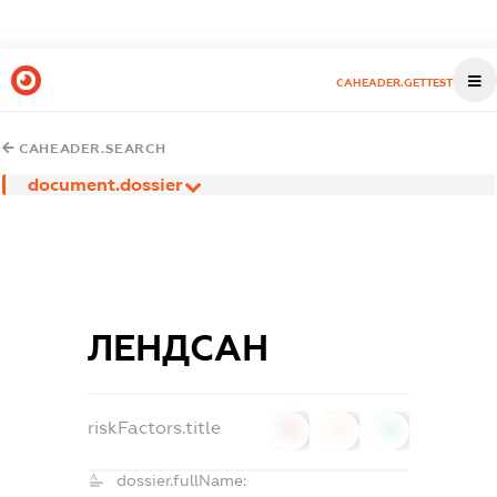
CAHEADER.GETTEST
CAHEADER.SEARCH
document.dossier
ЛЕНДСАН
riskFactors.title
0
0
0
dossier.fullName: