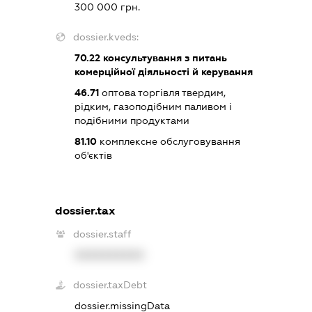
300 000 грн.
dossier.kveds:
70.22
консультування з питань
комерційної діяльності й керування
46.71
оптова торгівля твердим,
рідким, газоподібним паливом і
подібними продуктами
81.10
комплексне обслуговування
об'єктів
dossier.tax
dossier.staff
XXXXXXXXXX
dossier.taxDebt
dossier.missingData