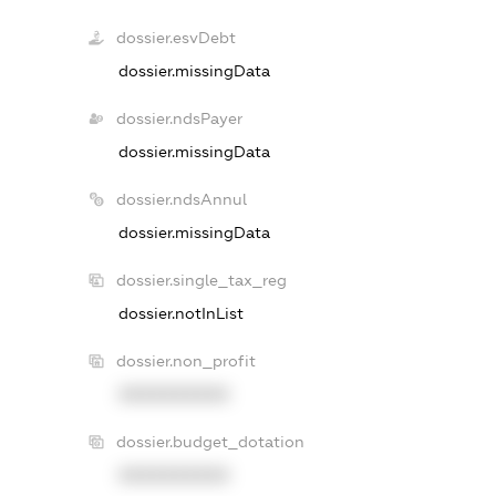
dossier.esvDebt
dossier.missingData
dossier.ndsPayer
dossier.missingData
dossier.ndsAnnul
dossier.missingData
dossier.single_tax_reg
dossier.notInList
dossier.non_profit
XXXXXXXXXX
dossier.budget_dotation
XXXXXXXXXX