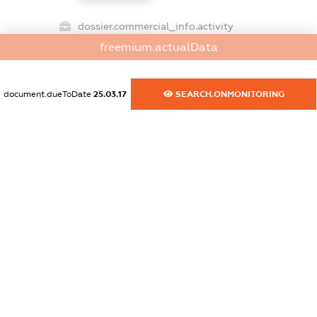
dossier.commercial_info.activity
XXXXXXXXXX
freemium.actualData
document.dueToDate
25.03.17
SEARCH.ONMONITORING
freemium.exampleText_1
freemium.exampleText_2
freemium.anonymousPerSearch2
FREEMIUM.DETAILS
FREEMIUM.REGISTER