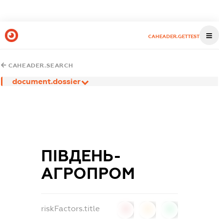
CAHEADER.GETTEST
CAHEADER.SEARCH
document.dossier
ПІВДЕНЬ-
АГРОПРОМ
riskFactors.title
0
0
0