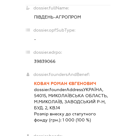
dossier.fullName:
ПІВДЕНЬ-АГРОПРОМ
dossier.opfSubType:
-
dossier.edrpo:
39839066
dossier.foundersAndBenef:
КОВАЧ РОМАН ЄВГЕНОВИЧ
dossier.founderAddress
УКРАЇНА,
54015, МИКОЛАЇВСЬКА ОБЛАСТЬ,
М.МИКОЛАЇВ, ЗАВОДСЬКИЙ Р-Н,
БУД. 2, КВ.14
Розмір внеску до статутного
фонду (грн.):
1 000
(100 %)
dossier.heads: