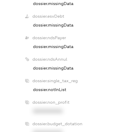
dossier.missingData
dossier.esvDebt
dossier.missingData
dossier.ndsPayer
dossier.missingData
dossier.ndsAnnul
dossier.missingData
dossier.single_tax_reg
dossier.notInList
dossier.non_profit
XXXXXXXXXX
dossier.budget_dotation