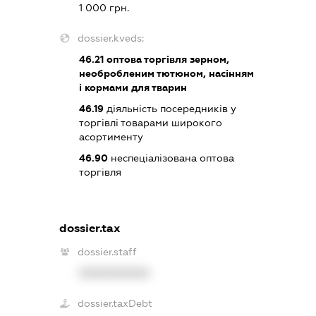
1 000 грн.
dossier.kveds:
46.21
оптова торгівля зерном,
необробленим тютюном, насінням
і кормами для тварин
46.19
діяльність посередників у
торгівлі товарами широкого
асортименту
46.90
неспеціалізована оптова
торгівля
dossier.tax
dossier.staff
XXXXXXXXXX
dossier.taxDebt