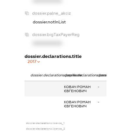
XXXXXXXXXX
dossier.palne_akciz
dossier.notInList
dossier.bigTaxPayerReg
XXXXXXXXXX
dossier.declarations.title
2017
dossier.declarations.pepName
dossier.declarations.personName
dossier.declaration
КОВАЧ РОМАН
-
ЄВГЕНОВИЧ
КОВАЧ РОМАН
-
ЄВГЕНОВИЧ
dossier.declarations.license_1
dossier.declarations.license_2