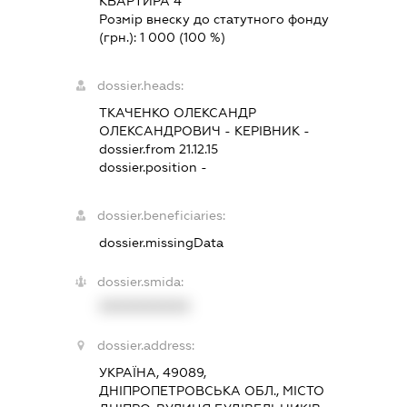
КВАРТИРА 4
Розмір внеску до статутного фонду
(грн.):
1 000
(100 %)
dossier.heads:
ТКАЧЕНКО ОЛЕКСАНДР
ОЛЕКСАНДРОВИЧ
-
КЕРІВНИК
-
dossier.from 21.12.15
dossier.position -
dossier.beneficiaries:
dossier.missingData
dossier.smida:
XXXXXXXXXX
dossier.address:
УКРАЇНА, 49089,
ДНІПРОПЕТРОВСЬКА ОБЛ., МІСТО