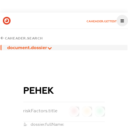
CAHEADER.GETTEST
CAHEADER.SEARCH
document.dossier
РЕНЕК
riskFactors.title
0
0
0
dossier.fullName: