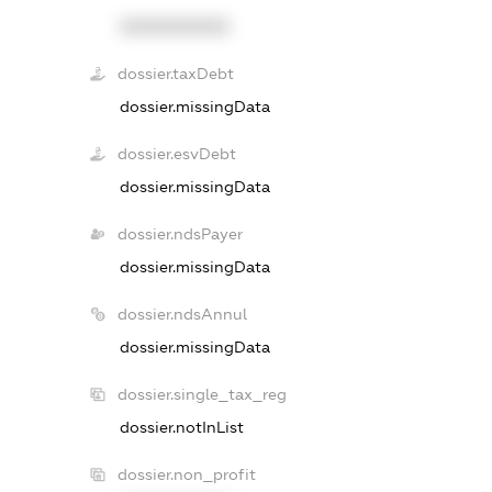
XXXXXXXXXX
dossier.taxDebt
dossier.missingData
dossier.esvDebt
dossier.missingData
dossier.ndsPayer
dossier.missingData
dossier.ndsAnnul
dossier.missingData
dossier.single_tax_reg
dossier.notInList
dossier.non_profit