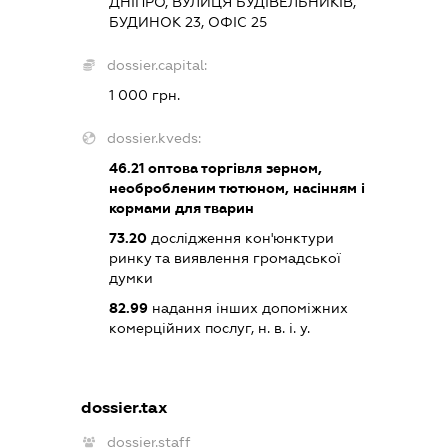
ДНІПРО, ВУЛИЦЯ БУДІВЕЛЬНИКІВ,
БУДИНОК 23, ОФІС 25
dossier.capital:
1 000 грн.
dossier.kveds:
46.21
оптова торгівля зерном,
необробленим тютюном, насінням і
кормами для тварин
73.20
дослідження кон'юнктури
ринку та виявлення громадської
думки
82.99
надання інших допоміжних
комерційних послуг, н. в. і. у.
dossier.tax
dossier.staff