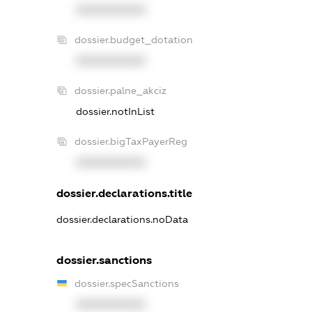
XXXXXXXXXX
dossier.budget_dotation
XXXXXXXXXX
dossier.palne_akciz
dossier.notInList
dossier.bigTaxPayerReg
XXXXXXXXXX
dossier.declarations.title
dossier.declarations.noData
dossier.sanctions
dossier.specSanctions
XXXXXXXXXX