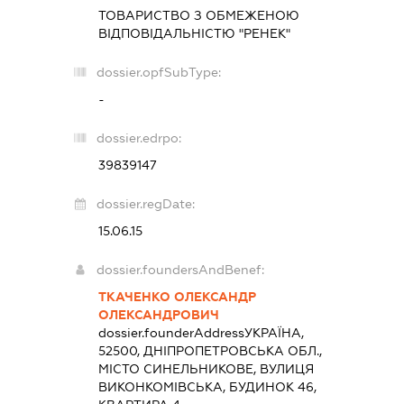
ТОВАРИСТВО З ОБМЕЖЕНОЮ
ВІДПОВІДАЛЬНІСТЮ "РЕНЕК"
dossier.opfSubType:
-
dossier.edrpo:
39839147
dossier.regDate:
15.06.15
dossier.foundersAndBenef:
ТКАЧЕНКО ОЛЕКСАНДР
ОЛЕКСАНДРОВИЧ
dossier.founderAddress
УКРАЇНА,
52500, ДНІПРОПЕТРОВСЬКА ОБЛ.,
МІСТО СИНЕЛЬНИКОВЕ, ВУЛИЦЯ
ВИКОНКОМІВСЬКА, БУДИНОК 46,