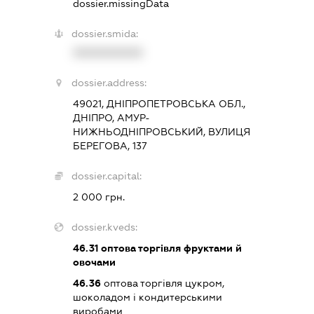
dossier.missingData
dossier.smida:
XXXXXXXXXX
dossier.address:
49021, ДНІПРОПЕТРОВСЬКА ОБЛ.,
ДНІПРО, АМУР-
НИЖНЬОДНІПРОВСЬКИЙ, ВУЛИЦЯ
БЕРЕГОВА, 137
dossier.capital:
2 000 грн.
dossier.kveds:
46.31
оптова торгівля фруктами й
овочами
46.36
оптова торгівля цукром,
шоколадом і кондитерськими
виробами