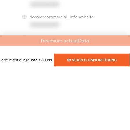
XXXXXXXXXX
dossier.commercial_info.website
XXXXXXXXXX
dossier.commercial_info.activity
freemium.actualData
XXXXXXXXXX
document.dueToDate
25.09.19
SEARCH.ONMONITORING
freemium.exampleText_1
freemium.exampleText_2
freemium.anonymousPerSearch2
FREEMIUM.DETAILS
FREEMIUM.REGISTER