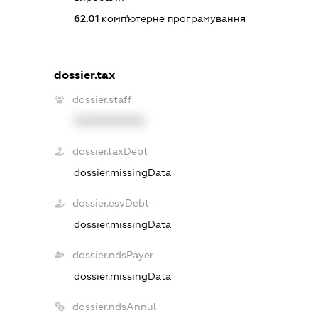
62.01
комп'ютерне програмування
dossier.tax
dossier.staff
XXXXXXXXXX
dossier.taxDebt
dossier.missingData
dossier.esvDebt
dossier.missingData
dossier.ndsPayer
dossier.missingData
dossier.ndsAnnul