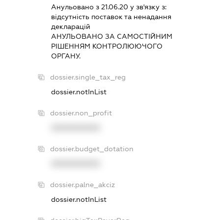
Анульовано з 21.06.20 у зв'язку з:
вiдсутнiсть поставок та ненадання
декларацiй
АНУЛЬОВАНО ЗА САМОСТIЙНИМ
РIШЕННЯМ КОНТРОЛЮЮЧОГО
ОРГАНУ.
dossier.single_tax_reg
dossier.notInList
dossier.non_profit
XXXXXXXXXX
dossier.budget_dotation
XXXXXXXXXX
dossier.palne_akciz
dossier.notInList