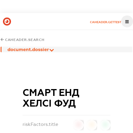
CAHEADER.GETTEST
CAHEADER.SEARCH
document.dossier
СМАРТ ЕНД
ХЕЛСІ ФУД
riskFactors.title
0
0
0