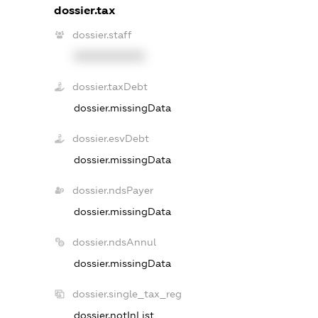
dossier.tax
dossier.staff
XXXXXXXXXX
dossier.taxDebt
dossier.missingData
dossier.esvDebt
dossier.missingData
dossier.ndsPayer
dossier.missingData
dossier.ndsAnnul
dossier.missingData
dossier.single_tax_reg
dossier.notInList