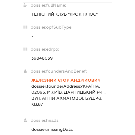
dossier.fullName:
ТЕНІСНИЙ КЛУБ "КРОК ПЛЮС"
dossier.opfSubType:
-
dossier.edrpo:
39848039
dossier.foundersAndBenef:
ЖЕЛЄЗНИЙ ЄГОР АНДРІЙОВИЧ
dossier.founderAddress
УКРАЇНА,
02095, М.КИЇВ, ДАРНИЦЬКИЙ Р-Н,
ВУЛ. АННИ АХМАТОВОЇ, БУД. 43,
КВ.87
dossier.heads:
dossier.missingData