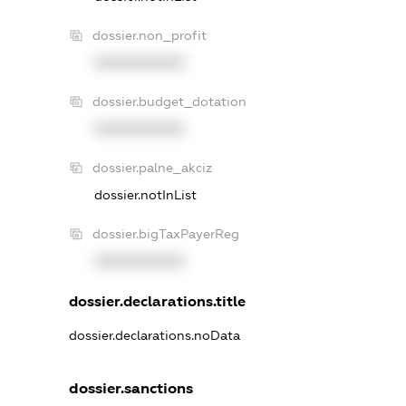
dossier.non_profit
XXXXXXXXXX
dossier.budget_dotation
XXXXXXXXXX
dossier.palne_akciz
dossier.notInList
dossier.bigTaxPayerReg
XXXXXXXXXX
dossier.declarations.title
dossier.declarations.noData
dossier.sanctions