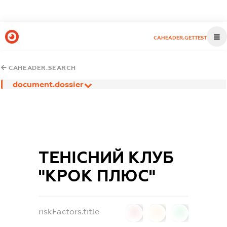
CAHEADER.GETTEST
CAHEADER.SEARCH
document.dossier
ТЕНІСНИЙ КЛУБ
"КРОК ПЛЮС"
riskFactors.title
0
0
0