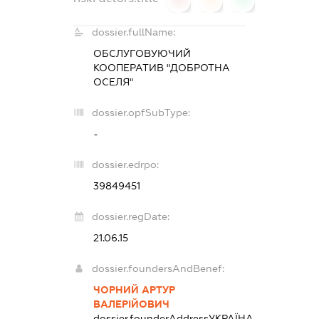
dossier.fullName:
ОБСЛУГОВУЮЧИЙ
КООПЕРАТИВ "ДОБРОТНА
ОСЕЛЯ"
dossier.opfSubType:
-
dossier.edrpo:
39849451
dossier.regDate:
21.06.15
dossier.foundersAndBenef:
ЧОРНИЙ АРТУР
ВАЛЕРІЙОВИЧ
dossier.founderAddress
УКРАЇНА,