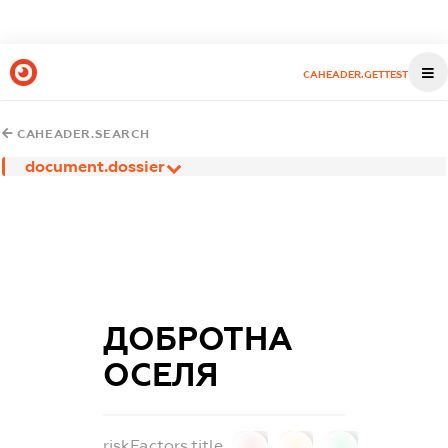
CAHEADER.GETTEST
CAHEADER.SEARCH
document.dossier
ДОБРОТНА
ОСЕЛЯ
riskFactors.title
0
0
0