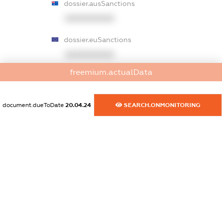
dossier.ausSanctions
XXXXXXXXXX
dossier.euSanctions
XXXXXXXXXX
freemium.actualData
dossier.japanSanctions
XXXXXXXXXX
document.dueToDate
20.04.24
SEARCH.ONMONITORING
dossier.canadaSanctions
XXXXXXXXXX
dossier.rfSanctions
XXXXXXXXXX
dossier.russian_reg_title
XXXXXXXXXX