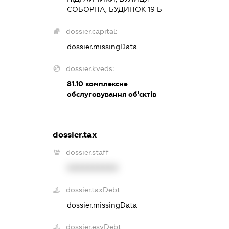
СОБОРНА, БУДИНОК 19 Б
dossier.capital:
dossier.missingData
dossier.kveds:
81.10
комплексне
обслуговування об'єктів
dossier.tax
dossier.staff
XXXXXXXXXX
dossier.taxDebt
dossier.missingData
dossier.esvDebt