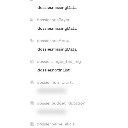
dossier.missingData
dossier.ndsPayer
dossier.missingData
dossier.ndsAnnul
dossier.missingData
dossier.single_tax_reg
dossier.notInList
dossier.non_profit
XXXXXXXXXX
dossier.budget_dotation
XXXXXXXXXX
dossier.palne_akciz