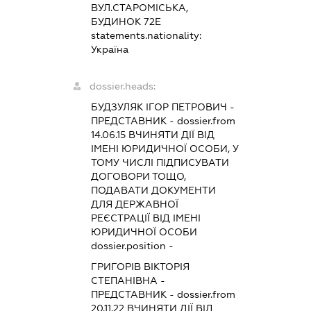
ВУЛ.СТАРОМІСЬКА,
БУДИНОК 72Е
statements.nationality:
Україна
dossier.heads:
БУДЗУЛЯК ІГОР ПЕТРОВИЧ
-
ПРЕДСТАВНИК
- dossier.from
14.06.15
ВЧИНЯТИ ДІЇ ВІД
ІМЕНІ ЮРИДИЧНОЇ ОСОБИ, У
ТОМУ ЧИСЛІ ПІДПИСУВАТИ
ДОГОВОРИ ТОЩО,
ПОДАВАТИ ДОКУМЕНТИ
ДЛЯ ДЕРЖАВНОЇ
РЕЄСТРАЦІЇ ВІД ІМЕНІ
ЮРИДИЧНОЇ ОСОБИ
dossier.position -
ГРИГОРІВ ВІКТОРІЯ
СТЕПАНІВНА
-
ПРЕДСТАВНИК
- dossier.from
20.11.22
ВЧИНЯТИ ДІЇ ВІД