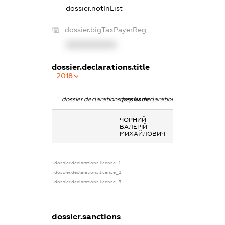
dossier.notInList
dossier.bigTaxPayerReg
XXXXXXXXXX
dossier.declarations.title
2018
dossier.declarations.pepName
dossier.declarations.personName
dossier.declarat
ЧОРНИЙ
-
ВАЛЕРІЙ
МИХАЙЛОВИЧ
dossier.declarations.license_1
dossier.declarations.license_2
dossier.declarations.license_3
dossier.sanctions