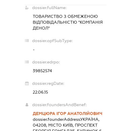
dossier.fullName:
ТОВАРИСТВО З ОБМЕЖЕНОЮ
ВІДПОВІДАЛЬНІСТЮ "КОМПАНІЯ
ДЕНОЛ"
dossier.opfSubType:
-
dossier.edrpo:
39852574
dossier.regDate:
22.06.15
dossier.foundersAndBenef:
ДЕМЦЮРА ІГОР АНАТОЛІЙОВИЧ
dossier.founderAddress
УКРАЇНА,
04208, МІСТО КИЇВ, ПРОСПЕКТ
ГЕОРГІЯ ГОНГАДЗЕ, БУДИНОК 6,