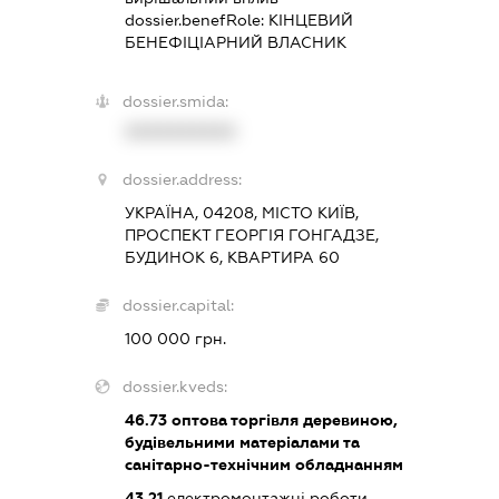
dossier.benefRole:
КІНЦЕВИЙ
БЕНЕФІЦІАРНИЙ ВЛАСНИК
dossier.smida:
XXXXXXXXXX
dossier.address:
УКРАЇНА, 04208, МІСТО КИЇВ,
ПРОСПЕКТ ГЕОРГІЯ ГОНГАДЗЕ,
БУДИНОК 6, КВАРТИРА 60
dossier.capital:
100 000 грн.
dossier.kveds:
46.73
оптова торгівля деревиною,
будівельними матеріалами та
санітарно-технічним обладнанням
43.21
електромонтажні роботи