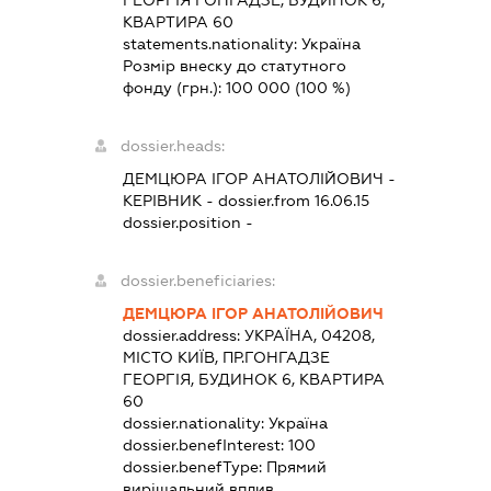
КВАРТИРА 60
statements.nationality:
Україна
Розмір внеску до статутного
фонду (грн.):
100 000
(100 %)
dossier.heads:
ДЕМЦЮРА ІГОР АНАТОЛІЙОВИЧ
-
КЕРІВНИК
- dossier.from 16.06.15
dossier.position -
dossier.beneficiaries:
ДЕМЦЮРА ІГОР АНАТОЛІЙОВИЧ
dossier.address:
УКРАЇНА, 04208,
МІСТО КИЇВ, ПР.ГОНГАДЗЕ
ГЕОРГІЯ, БУДИНОК 6, КВАРТИРА
60
dossier.nationality:
Україна
dossier.benefInterest:
100
dossier.benefType:
Прямий
вирішальний вплив