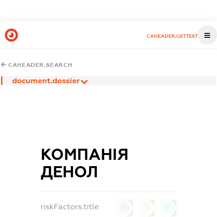
CAHEADER.GETTEST
CAHEADER.SEARCH
document.dossier
КОМПАНІЯ
ДЕНОЛ
riskFactors.title
0
0
0