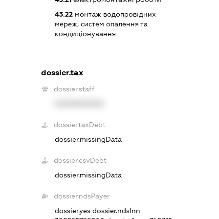
43.22
монтаж водопровідних
мереж, систем опалення та
кондиціонування
dossier.tax
dossier.staff
XXXXXXXXXX
dossier.taxDebt
dossier.missingData
dossier.esvDebt
dossier.missingData
dossier.ndsPayer
dossier.yes
dossier.ndsInn