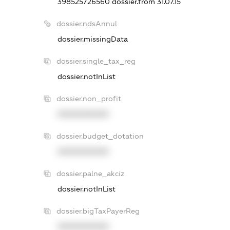
398525726560
dossier.from 31.07.15
dossier.ndsAnnul
dossier.missingData
dossier.single_tax_reg
dossier.notInList
dossier.non_profit
XXXXXXXXXX
dossier.budget_dotation
XXXXXXXXXX
dossier.palne_akciz
dossier.notInList
dossier.bigTaxPayerReg
XXXXXXXXXX