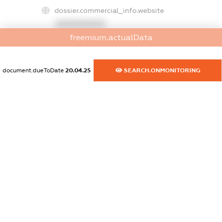
dossier.commercial_info.website
XXXXXXXXXX
freemium.actualData
dossier.commercial_info.activity
XXXXXXXXXX
document.dueToDate
20.04.25
SEARCH.ONMONITORING
freemium.exampleText_1
freemium.exampleText_2
freemium.anonymousPerSearch2
FREEMIUM.DETAILS
FREEMIUM.REGISTER