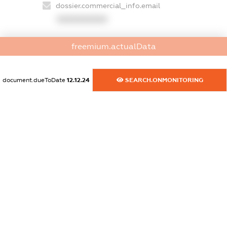
dossier.commercial_info.email
XXXXXXXXXX
dossier.commercial_info.website
freemium.actualData
XXXXXXXXXX
dossier.commercial_info.activity
document.dueToDate
12.12.24
SEARCH.ONMONITORING
XXXXXXXXXX
freemium.exampleText_1
freemium.exampleText_2
freemium.anonymousPerSearch2
FREEMIUM.DETAILS
FREEMIUM.REGISTER