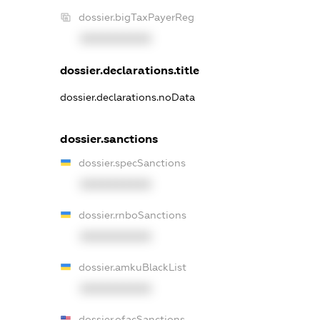
dossier.bigTaxPayerReg
XXXXXXXXXX
dossier.declarations.title
dossier.declarations.noData
dossier.sanctions
dossier.specSanctions
XXXXXXXXXX
dossier.rnboSanctions
XXXXXXXXXX
dossier.amkuBlackList
XXXXXXXXXX
dossier.ofacSanctions