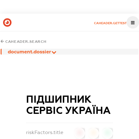
CAHEADER.GETTEST
CAHEADER.SEARCH
document.dossier
ПІДШИПНИК
СЕРВІС УКРАЇНА
riskFactors.title
0
0
0