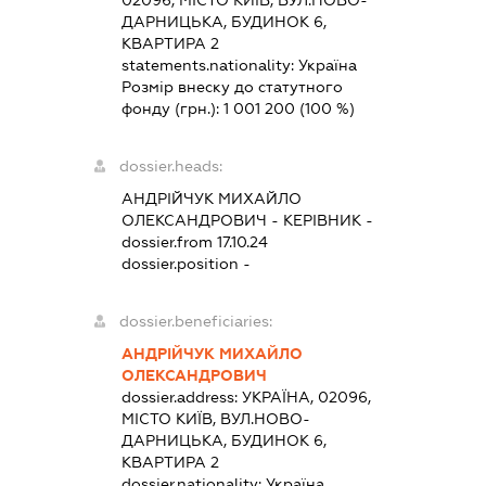
02096, МІСТО КИЇВ, ВУЛ.НОВО-
ДАРНИЦЬКА, БУДИНОК 6,
КВАРТИРА 2
statements.nationality:
Україна
Розмір внеску до статутного
фонду (грн.):
1 001 200
(100 %)
dossier.heads:
АНДРІЙЧУК МИХАЙЛО
ОЛЕКСАНДРОВИЧ
-
КЕРІВНИК
-
dossier.from 17.10.24
dossier.position -
dossier.beneficiaries:
АНДРІЙЧУК МИХАЙЛО
ОЛЕКСАНДРОВИЧ
dossier.address:
УКРАЇНА, 02096,
МІСТО КИЇВ, ВУЛ.НОВО-
ДАРНИЦЬКА, БУДИНОК 6,
КВАРТИРА 2
dossier.nationality:
Україна