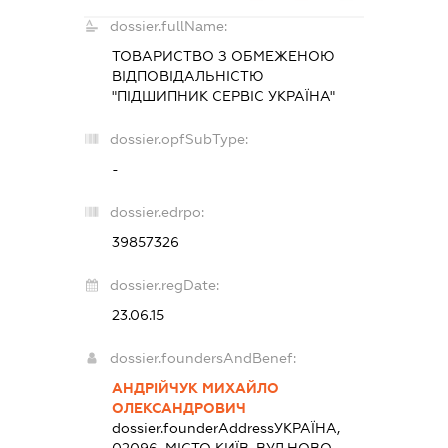
dossier.fullName:
ТОВАРИСТВО З ОБМЕЖЕНОЮ
ВІДПОВІДАЛЬНІСТЮ
"ПІДШИПНИК СЕРВІС УКРАЇНА"
dossier.opfSubType:
-
dossier.edrpo:
39857326
dossier.regDate:
23.06.15
dossier.foundersAndBenef:
АНДРІЙЧУК МИХАЙЛО
ОЛЕКСАНДРОВИЧ
dossier.founderAddress
УКРАЇНА,