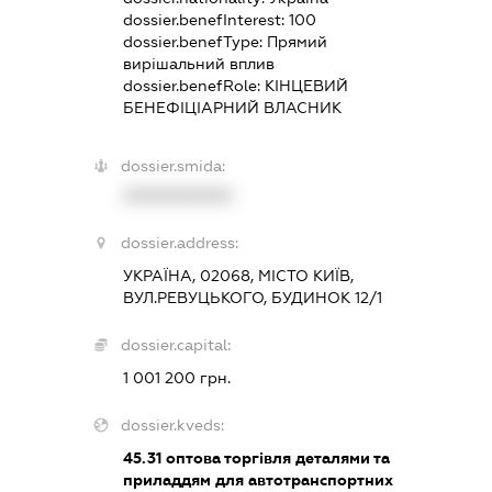
dossier.benefInterest:
100
dossier.benefType:
Прямий
вирішальний вплив
dossier.benefRole:
КІНЦЕВИЙ
БЕНЕФІЦІАРНИЙ ВЛАСНИК
dossier.smida:
XXXXXXXXXX
dossier.address:
УКРАЇНА, 02068, МІСТО КИЇВ,
ВУЛ.РЕВУЦЬКОГО, БУДИНОК 12/1
dossier.capital:
1 001 200 грн.
dossier.kveds:
45.31
оптова торгівля деталями та
приладдям для автотранспортних