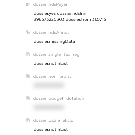
dossier.ndsPayer
dossier.yes
dossier.ndsInn
398573220303
dossier.from 31.07.15
dossier.ndsAnnul
dossier.missingData
dossier.single_tax_reg
dossier.notInList
dossier.non_profit
XXXXXXXXXX
dossier.budget_dotation
XXXXXXXXXX
dossier.palne_akciz
dossier.notInList