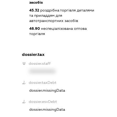
засобів
45.32
роздрібна торгівля деталями
та приладдям для
автотранспортних засобів
46.90
неспеціалізована оптова
торгівля
dossier.tax
dossier.staff
XXXXXXXXXX
dossier.taxDebt
dossier.missingData
dossier.esvDebt
dossier.missingData