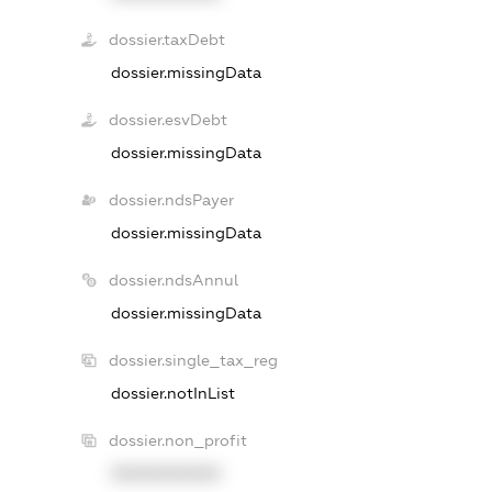
dossier.taxDebt
dossier.missingData
dossier.esvDebt
dossier.missingData
dossier.ndsPayer
dossier.missingData
dossier.ndsAnnul
dossier.missingData
dossier.single_tax_reg
dossier.notInList
dossier.non_profit
XXXXXXXXXX