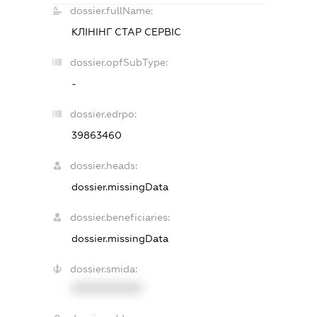
dossier.fullName:
КЛІНІНГ СТАР СЕРВІС
dossier.opfSubType:
-
dossier.edrpo:
39863460
dossier.heads:
dossier.missingData
dossier.beneficiaries:
dossier.missingData
dossier.smida:
XXXXXXXXXX