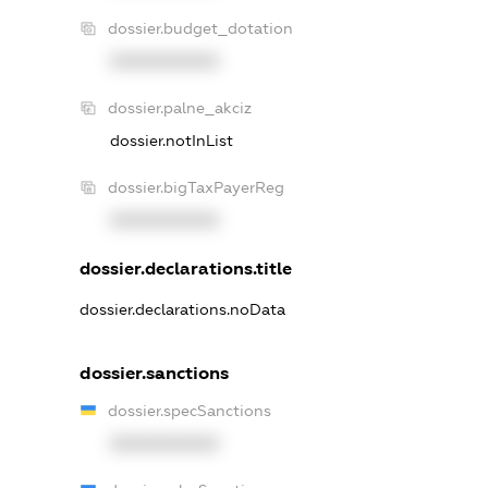
dossier.budget_dotation
XXXXXXXXXX
dossier.palne_akciz
dossier.notInList
dossier.bigTaxPayerReg
XXXXXXXXXX
dossier.declarations.title
dossier.declarations.noData
dossier.sanctions
dossier.specSanctions
XXXXXXXXXX