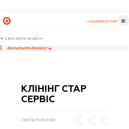
CAHEADER.GETTEST
CAHEADER.SEARCH
document.dossier
КЛІНІНГ СТАР
СЕРВІС
riskFactors.title
0
0
0