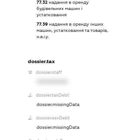
77.32
надання в оренду
будівельних машин і
устатковання
77.39
надання в оренду інших
машин, устатковання та товарів,
н.в.і.у.
dossier.tax
dossier.staff
XXXXXXXXXX
dossier.taxDebt
dossier.missingData
dossier.esvDebt
dossier.missingData