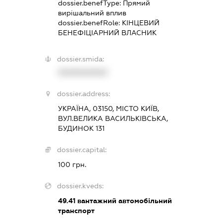
dossier.benefType:
Прямий
вирішальний вплив
dossier.benefRole:
КІНЦЕВИЙ
БЕНЕФІЦІАРНИЙ ВЛАСНИК
dossier.smida:
XXXXXXXXXX
dossier.address:
УКРАЇНА, 03150, МІСТО КИЇВ,
ВУЛ.ВЕЛИКА ВАСИЛЬКІВСЬКА,
БУДИНОК 131
dossier.capital:
100 грн.
dossier.kveds:
49.41
вантажний автомобільний
транспорт