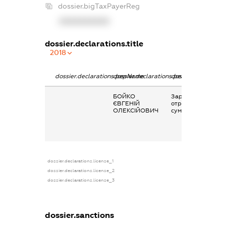
dossier.bigTaxPayerReg
XXXXXXXXXX
dossier.declarations.title
2018
dossier.declarations.pepName
dossier.declarations.personName
dossier.declaratio
БОЙКО
Заробітна плата
ЄВГЕНІЙ
отримана за
ОЛЕКСІЙОВИЧ
сумісництвом
dossier.declarations.license_1
dossier.declarations.license_2
dossier.declarations.license_3
dossier.sanctions