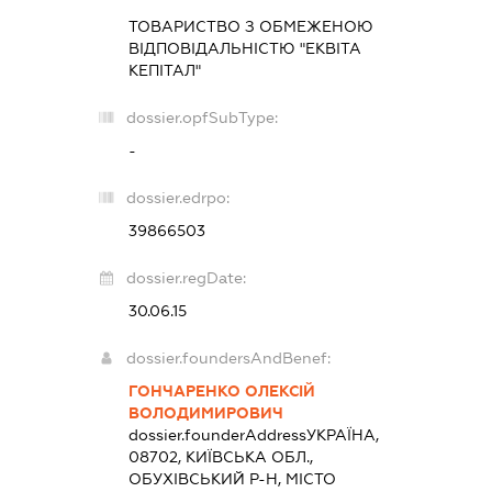
ТОВАРИСТВО З ОБМЕЖЕНОЮ
ВІДПОВІДАЛЬНІСТЮ "ЕКВІТА
КЕПІТАЛ"
dossier.opfSubType:
-
dossier.edrpo:
39866503
dossier.regDate:
30.06.15
dossier.foundersAndBenef:
ГОНЧАРЕНКО ОЛЕКСІЙ
ВОЛОДИМИРОВИЧ
dossier.founderAddress
УКРАЇНА,
08702, КИЇВСЬКА ОБЛ.,
ОБУХІВСЬКИЙ Р-Н, МІСТО