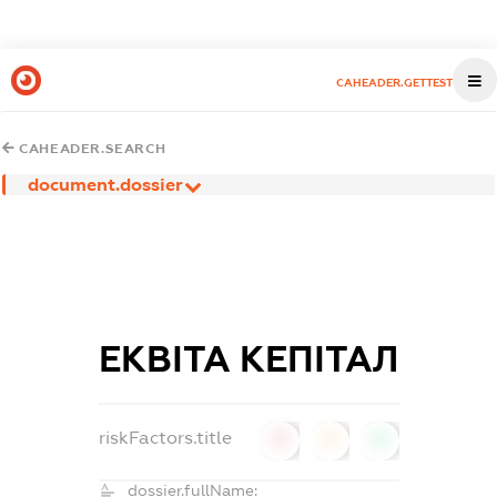
CAHEADER.GETTEST
CAHEADER.SEARCH
document.dossier
ЕКВІТА КЕПІТАЛ
riskFactors.title
0
0
0
dossier.fullName: