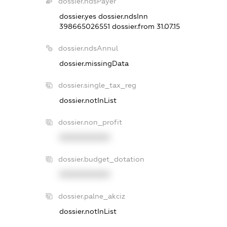
dossier.ndsPayer
dossier.yes
dossier.ndsInn
398665026551
dossier.from 31.07.15
dossier.ndsAnnul
dossier.missingData
dossier.single_tax_reg
dossier.notInList
dossier.non_profit
XXXXXXXXXX
dossier.budget_dotation
XXXXXXXXXX
dossier.palne_akciz
dossier.notInList