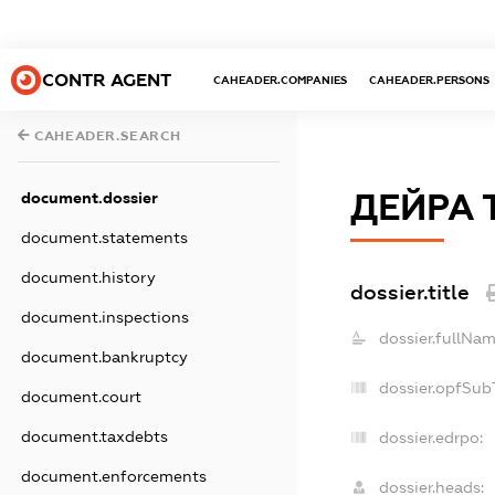
CONTR AGENT
CAHEADER.COMPANIES
CAHEADER.PERSONS
CAHEADER.SEARCH
ДЕЙРА 
document.dossier
document.statements
document.history
dossier.title
document.inspections
dossier.fullNam
document.bankruptcy
dossier.opfSub
document.court
document.taxdebts
dossier.edrpo:
document.enforcements
dossier.heads: