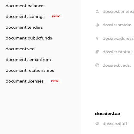
document.balances
dossier.benefici
document.scorings
new!
dossier.smida:
document.tenders
document.publicfunds
dossier.address
document.ved
dossier.capital:
document.semantrum
dossier.kveds:
document.relationships
document.licenses
new!
dossier.tax
dossier.staff