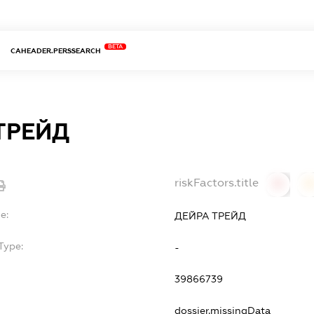
BETA
CAHEADER.PERSSEARCH
ТРЕЙД
riskFactors.title
0
0
e:
ДЕЙРА ТРЕЙД
Type:
-
39866739
dossier.missingData