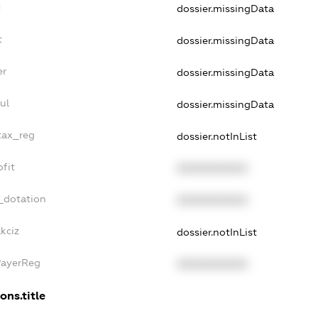
t
dossier.missingData
t
dossier.missingData
er
dossier.missingData
ul
dossier.missingData
_tax_reg
dossier.notInList
ofit
XXXXXXXXXX
_dotation
XXXXXXXXXX
kciz
dossier.notInList
PayerReg
XXXXXXXXXX
ons.title