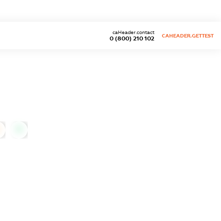
caHeader.contact
CAHEADER.GETTEST
0 (800) 210 102
0