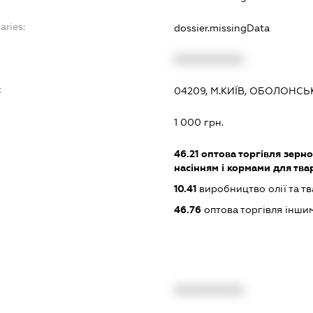
aries:
dossier.missingData
XXXXXXXXXX
:
04209, М.КИЇВ, ОБОЛОНСЬК
1 000 грн.
46.21
оптова торгівля зерн
насінням і кормами для тва
10.41
виробництво олії та т
46.76
оптова торгівля інш
XXXXXXXXXX