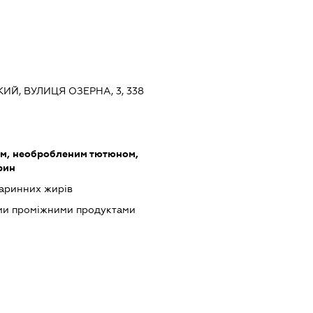
ИЙ, ВУЛИЦЯ ОЗЕРНА, 3, 338
ом, необробленим тютюном,
рин
варинних жирів
ими проміжними продуктами