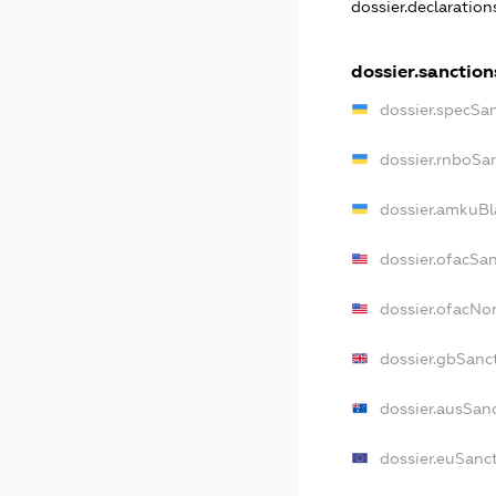
dossier.declaratio
dossier.sanction
dossier.specSa
dossier.rnboSa
dossier.amkuBl
dossier.ofacSa
dossier.ofacN
dossier.gbSanc
dossier.ausSan
dossier.euSanc