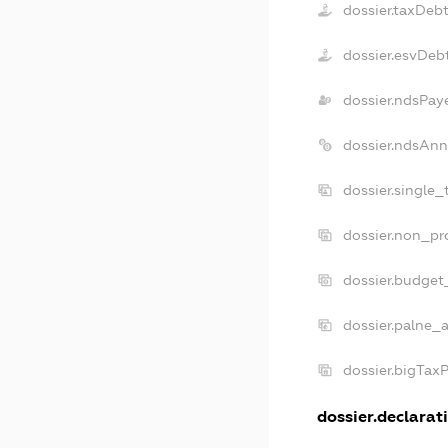
dossier.taxDeb
dossier.esvDeb
dossier.ndsPay
dossier.ndsAnn
dossier.single
dossier.non_pr
dossier.budget
dossier.palne_a
dossier.bigTax
dossier.declarati