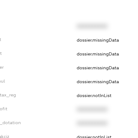
XXXXXXXXXX
t
dossier.missingData
t
dossier.missingData
er
dossier.missingData
nul
dossier.missingData
_tax_reg
dossier.notInList
ofit
XXXXXXXXXX
t_dotation
XXXXXXXXXX
akciz
dossier.notInList