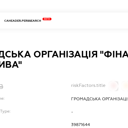
BETA
CAHEADER.PERSSEARCH
СЬКА ОРГАНІЗАЦІЯ "ФІН
ТИВА"
riskFactors.title
0
0
me:
ГРОМАДСЬКА ОРГАНІЗАЦІЯ
Type:
-
39871644