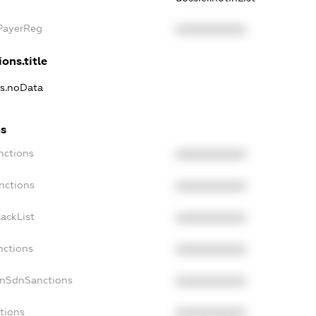
xPayerReg
XXXXXXXXXX
ons.title
ns.noData
ns
nctions
XXXXXXXXXX
nctions
XXXXXXXXXX
ackList
XXXXXXXXXX
nctions
XXXXXXXXXX
onSdnSanctions
XXXXXXXXXX
tions
XXXXXXXXXX