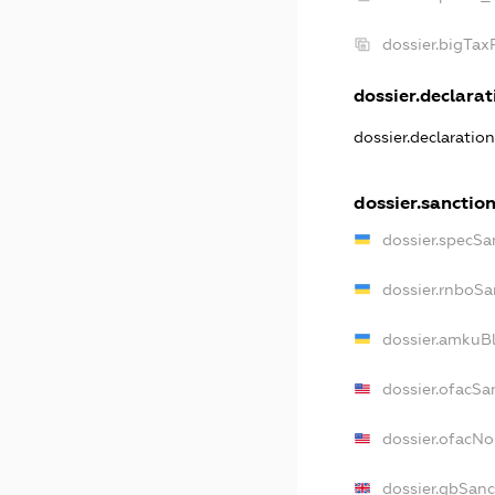
dossier.bigTa
dossier.declarati
dossier.declaratio
dossier.sanctio
dossier.specSa
dossier.rnboSa
dossier.amkuBl
dossier.ofacSa
dossier.ofacN
dossier.gbSanc