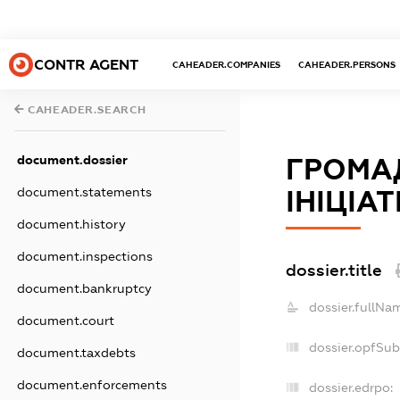
CONTR AGENT
CAHEADER.COMPANIES
CAHEADER.PERSONS
CAHEADER.SEARCH
document.dossier
ГРОМАД
document.statements
ІНІЦІА
document.history
document.inspections
dossier.title
document.bankruptcy
dossier.fullNa
document.court
dossier.opfSub
document.taxdebts
document.enforcements
dossier.edrpo: