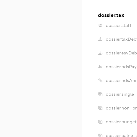
dossier.tax
dossier.staff
dossier.taxDeb
dossier.esvDeb
dossier.ndsPay
dossier.ndsAn
dossier.single
dossier.non_pr
dossier.budge
dossier.palne_