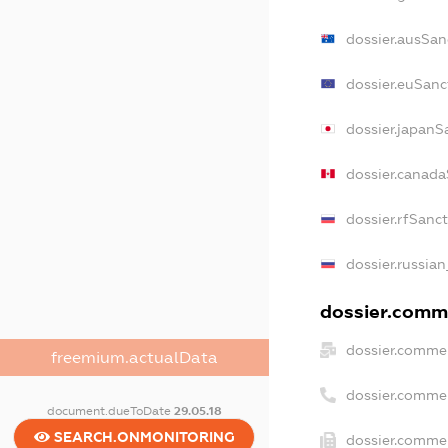
dossier.ausSan
dossier.euSanc
dossier.japanS
dossier.canad
dossier.rfSanc
dossier.russian
dossier.comme
dossier.commer
freemium.actualData
dossier.comme
document.dueToDate
29.05.18
SEARCH.ONMONITORING
dossier.commer