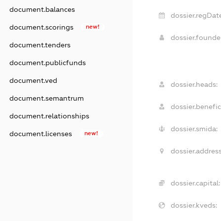
document.balances
dossier.regDate
document.scorings
new!
dossier.found
document.tenders
document.publicfunds
document.ved
dossier.heads:
document.semantrum
dossier.benefic
document.relationships
dossier.smida:
document.licenses
new!
dossier.address
dossier.capital:
dossier.kveds: