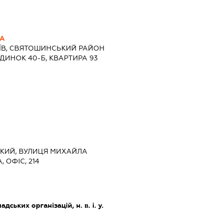
НА
ИЇВ, СВЯТОШИНСЬКИЙ РАЙОН
УДИНОК 40-Б, КВАРТИРА 93
СЬКИЙ, ВУЛИЦЯ МИХАЙЛА
 ОФІС, 214
дських організацій, н. в. і. у.