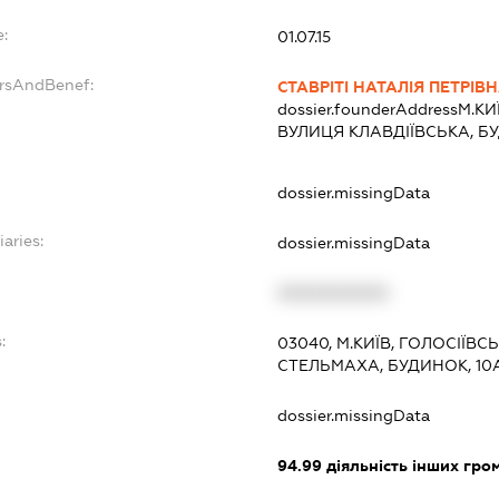
:
01.07.15
ersAndBenef:
СТАВРІТІ НАТАЛІЯ ПЕТРІВ
dossier.founderAddress
М.К
ВУЛИЦЯ КЛАВДІЇВСЬКА, Б
dossier.missingData
iaries:
dossier.missingData
XXXXXXXXXX
:
03040, М.КИЇВ, ГОЛОСІЇВ
СТЕЛЬМАХА, БУДИНОК, 10А,
dossier.missingData
94.99
діяльність інших грома