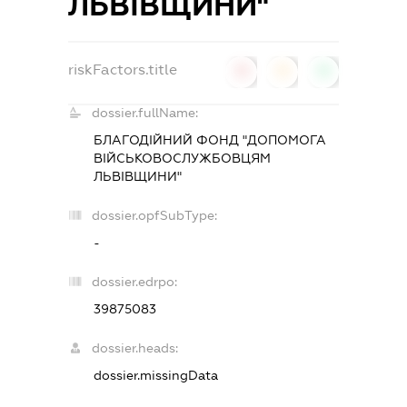
ЛЬВІВЩИНИ"
riskFactors.title
0
0
0
dossier.fullName:
БЛАГОДІЙНИЙ ФОНД "ДОПОМОГА
ВІЙСЬКОВОСЛУЖБОВЦЯМ
ЛЬВІВЩИНИ"
dossier.opfSubType:
-
dossier.edrpo:
39875083
dossier.heads:
dossier.missingData