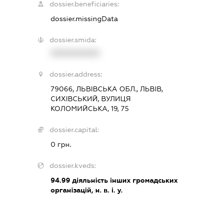
dossier.beneficiaries:
dossier.missingData
dossier.smida:
XXXXXXXXXX
dossier.address:
79066, ЛЬВІВСЬКА ОБЛ., ЛЬВІВ,
СИХІВСЬКИЙ, ВУЛИЦЯ
КОЛОМИЙСЬКА, 19, 75
dossier.capital:
0 грн.
dossier.kveds:
94.99
діяльність інших громадських
організацій, н. в. і. у.