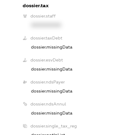
dossier.tax
dossier.staff
XXXXXXXXXX
dossier.taxDebt
dossier.missingData
dossier.esvDebt
dossier.missingData
dossier.ndsPayer
dossier.missingData
dossier.ndsAnnul
dossier.missingData
dossier.single_tax_reg
dossier.notInList