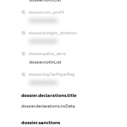
dossier.non_profit
XXXXXXXXXX
dossier.budget_dotation
XXXXXXXXXX
dossier.palne_akciz
dossier.notInList
dossier.bigTaxPayerReg
XXXXXXXXXX
dossier.declarations.title
dossier.declarations.noData
dossier.sanctions