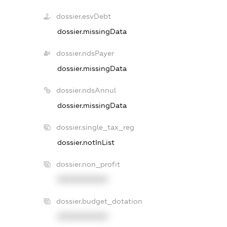
dossier.esvDebt
dossier.missingData
dossier.ndsPayer
dossier.missingData
dossier.ndsAnnul
dossier.missingData
dossier.single_tax_reg
dossier.notInList
dossier.non_profit
XXXXXXXXXX
dossier.budget_dotation
XXXXXXXXXX