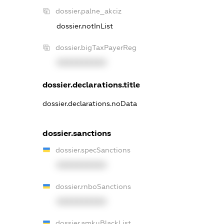
dossier.palne_akciz
dossier.notInList
dossier.bigTaxPayerReg
XXXXXXXXXX
dossier.declarations.title
dossier.declarations.noData
dossier.sanctions
dossier.specSanctions
XXXXXXXXXX
dossier.rnboSanctions
XXXXXXXXXX
dossier.amkuBlackList