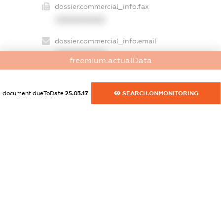
dossier.commercial_info.fax
XXXXXXXXXX
dossier.commercial_info.email
XXXXXXXXXX
freemium.actualData
dossier.commercial_info.website
XXXXXXXXXX
document.dueToDate
25.03.17
SEARCH.ONMONITORING
dossier.commercial_info.activity
XXXXXXXXXX
freemium.exampleText_1
freemium.exampleText_2
freemium.anonymousPerSearch2
FREEMIUM.DETAILS
FREEMIUM.REGISTER