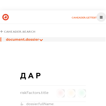
CAHEADER.GETTEST
CAHEADER.SEARCH
document.dossier
Д А Р
riskFactors.title
0
0
0
dossier.fullName: