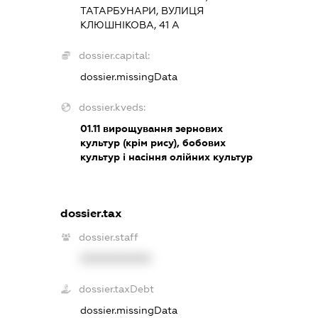
ТАТАРБУНАРИ, ВУЛИЦЯ
КЛЮШНІКОВА, 41 А
dossier.capital:
dossier.missingData
dossier.kveds:
01.11
вирощування зернових
культур (крім рису), бобових
культур і насіння олійних культур
dossier.tax
dossier.staff
XXXXXXXXXX
dossier.taxDebt
dossier.missingData