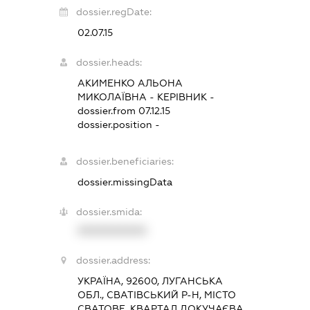
dossier.regDate:
02.07.15
dossier.heads:
АКИМЕНКО АЛЬОНА
МИКОЛАЇВНА
-
КЕРІВНИК
-
dossier.from 07.12.15
dossier.position -
dossier.beneficiaries:
dossier.missingData
dossier.smida:
XXXXXXXXXX
dossier.address:
УКРАЇНА, 92600, ЛУГАНСЬКА
ОБЛ., СВАТІВСЬКИЙ Р-Н, МІСТО
СВАТОВЕ, КВАРТАЛ ДОКУЧАЄВА,