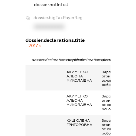
dossier.notInList
dossier.bigTaxPayerReg
XXXXXXXXXX
dossier.declarations.title
2017
dossier.declarations.pepName
dossier.declarations.personName
dossier.declaration
АКИМЕНКО
Заробітна плата
АЛЬОНА
отримана за
МИКОЛАЇВНА
основним місцем
роботи
АКИМЕНКО
Заробітна плата
АЛЬОНА
отримана за
МИКОЛАЇВНА
основним місцем
роботи
КУЩ ОЛЕНА
Заробітна плата
ГРИГОРОВНА
отримана за
основним місцем
роботи