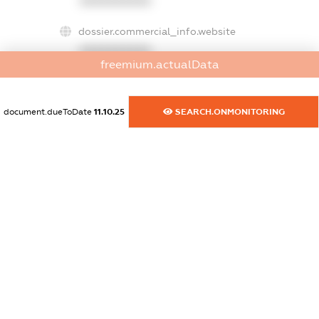
XXXXXXXXXX
dossier.commercial_info.website
XXXXXXXXXX
freemium.actualData
dossier.commercial_info.activity
XXXXXXXXXX
document.dueToDate
11.10.25
SEARCH.ONMONITORING
freemium.exampleText_1
freemium.exampleText_2
freemium.anonymousPerSearch2
FREEMIUM.DETAILS
FREEMIUM.REGISTER