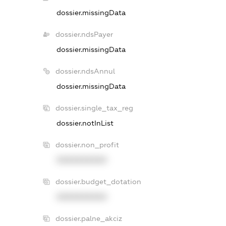
dossier.missingData
dossier.ndsPayer
dossier.missingData
dossier.ndsAnnul
dossier.missingData
dossier.single_tax_reg
dossier.notInList
dossier.non_profit
XXXXXXXXXX
dossier.budget_dotation
XXXXXXXXXX
dossier.palne_akciz