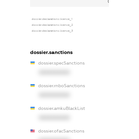
(контролер)
dossier.declarations.license_1
dossier.declarations.license_2
dossier.declarations.license_3
dossier.sanctions
dossier.specSanctions
XXXXXXXXXX
dossier.rnboSanctions
XXXXXXXXXX
dossier.amkuBlackList
XXXXXXXXXX
dossier.ofacSanctions