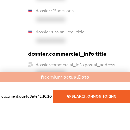
dossier.rfSanctions
XXXXXXXXXX
dossier.russian_reg_title
XXXXXXXXXX
dossier.commercial_info.title
dossier.commercial_info.postal_address
XXXXXXXXXX
freemium.actualData
dossier.commercial_info.phone
XXXXXXXXXX
document.dueToDate
12.10.20
SEARCH.ONMONITORING
dossier.commercial_info.fax
XXXXXXXXXX
dossier.commercial_info.email