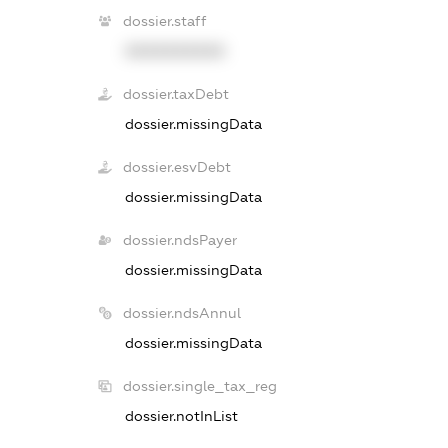
dossier.staff
XXXXXXXXXX
dossier.taxDebt
dossier.missingData
dossier.esvDebt
dossier.missingData
dossier.ndsPayer
dossier.missingData
dossier.ndsAnnul
dossier.missingData
dossier.single_tax_reg
dossier.notInList