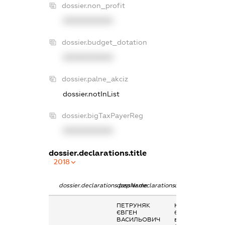
dossier.non_profit
XXXXXXXXXX
dossier.budget_dotation
XXXXXXXXXX
dossier.palne_akciz
dossier.notInList
dossier.bigTaxPayerReg
XXXXXXXXXX
dossier.declarations.title
2018
dossier.declarations.pepName
dossier.declarations.personName
dossier.declarati
ПЕТРУНЯК
Кінцевий
ЄВГЕН
бенефіціарний
ВАСИЛЬОВИЧ
власник