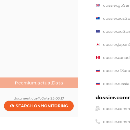
dossier.gbSa
dossier.ausSa
dossier.euSan
dossier.japan
dossier.cana
dossier.rfSan
freemium.actualData
dossier.russi
dossier.comm
document.dueToDate
25.03.17
SEARCH.ONMONITORING
dossier.comm
dossier.comm