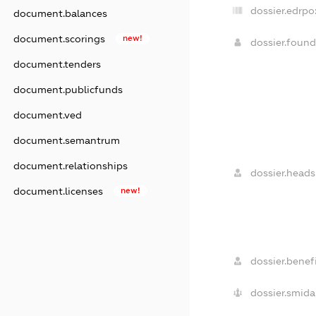
dossier.edrpo
document.balances
document.scorings
new!
dossier.foun
document.tenders
document.publicfunds
document.ved
document.semantrum
document.relationships
dossier.heads
document.licenses
new!
dossier.benefi
dossier.smida