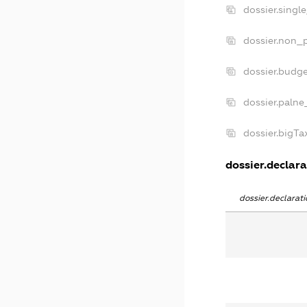
dossier.singl
dossier.non_p
dossier.budg
dossier.palne
dossier.bigT
dossier.declara
dossier.declara