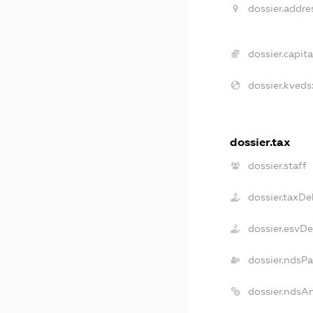
dossier.addre
dossier.capita
dossier.kveds
dossier.tax
dossier.staff
dossier.taxDe
dossier.esvD
dossier.ndsPa
dossier.ndsA