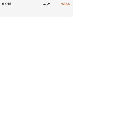
6 015
UAH
НАЗК