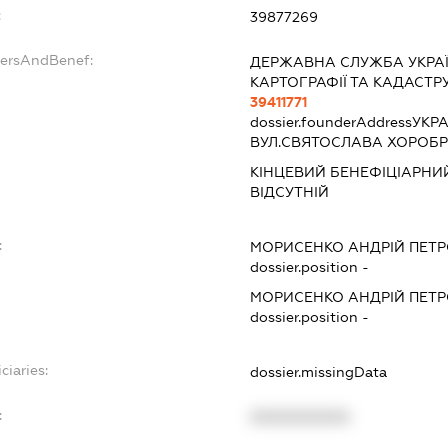
:
39877269
dersAndBenef:
ДЕРЖАВНА СЛУЖБА УКРАЇН
КАРТОГРАФІЇ ТА КАДАСТР
39411771
dossier.founderAddress
УКРА
ВУЛ.СВЯТОСЛАВА ХОРОБР
КІНЦЕВИЙ БЕНЕФІЦІАРНИЙ
ВІДСУТНІЙ
:
МОРИСЕНКО АНДРІЙ ПЕТ
dossier.position -
МОРИСЕНКО АНДРІЙ ПЕТ
dossier.position -
ciaries:
dossier.missingData
:
XXXXXXXXXX