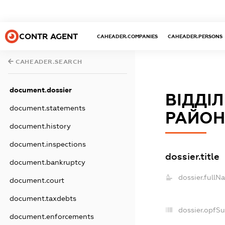
CONTR AGENT
CAHEADER.COMPANIES
CAHEADER.PERSONS
CAHEADER.SEARCH
document.dossier
ВІДДІ
document.statements
РАЙОНІ
document.history
document.inspections
dossier.title
document.bankruptcy
dossier.fullN
document.court
document.taxdebts
dossier.opfS
document.enforcements