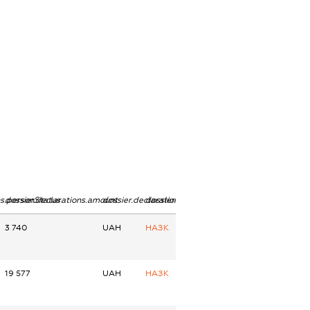
ns.personStatus
dossier.declarations.amount
dossier.declarations.currency
dossier.declarations.source
3 740
UAH
НАЗК
19 577
UAH
НАЗК