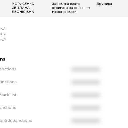
МОРИСЕНКО
Заробітна плата
Дружина
СВІТЛАНА
отримана за основним
ЛЕОНІДІВНА
місцем роботи
se_1
nse_2
nse_3
ons
anctions
XXXXXXXXXX
Sanctions
XXXXXXXXXX
BlackList
XXXXXXXXXX
anctions
XXXXXXXXXX
NonSdnSanctions
XXXXXXXXXX