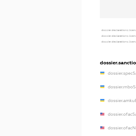
dossier.declarations.licen
dossier.declarations.lice
dossier.declarations.lice
dossier.sancti
dossier.specS
dossier.rnbo
dossier.amku
dossier.ofacS
dossier.ofac