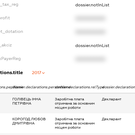
e_tax_reg
dossier.notInList
rofit
XXXXXXXXXX
et_dotation
XXXXXXXXXX
_akciz
dossier.notInList
axPayerReg
XXXXXXXXXX
tions.title
2017
tions.pepName
dossier.declarations.personName
dossier.declarations.relType
dossier.declaratio
ГОЛІВЕЦЬ ІННА
Заробітна плата
Декларант
ПЕТРІВНА
отримана за основним
місцем роботи
КОРОГОД ЛЮБОВ
Заробітна плата
Декларант
ДМИТРІВНА
отримана за основним
місцем роботи