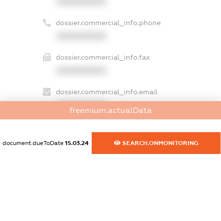
XXXXXXXXXX
dossier.commercial_info.phone
XXXXXXXXXX
dossier.commercial_info.fax
XXXXXXXXXX
dossier.commercial_info.email
XXXXXXXXXX
freemium.actualData
dossier.commercial_info.website
XXXXXXXXXX
document.dueToDate
15.03.24
SEARCH.ONMONITORING
dossier.commercial_info.activity
XXXXXXXXXX
freemium.exampleText_1