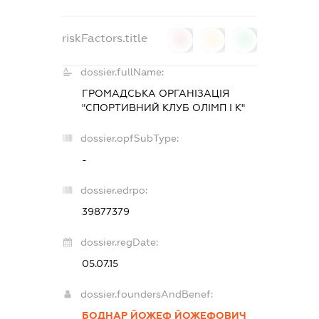
riskFactors.title
0
0
0
dossier.fullName:
ГРОМАДСЬКА ОРГАНІЗАЦІЯ
"СПОРТИВНИЙ КЛУБ ОЛІМП І К"
dossier.opfSubType:
-
dossier.edrpo:
39877379
dossier.regDate:
05.07.15
dossier.foundersAndBenef:
БОДНАР ЙОЖЕФ ЙОЖЕФОВИЧ