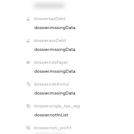
XXXXXXXXXX
dossier.taxDebt
dossier.missingData
dossier.esvDebt
dossier.missingData
dossier.ndsPayer
dossier.missingData
dossier.ndsAnnul
dossier.missingData
dossier.single_tax_reg
dossier.notInList
dossier.non_profit