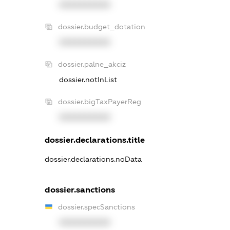
XXXXXXXXXX
dossier.budget_dotation
XXXXXXXXXX
dossier.palne_akciz
dossier.notInList
dossier.bigTaxPayerReg
XXXXXXXXXX
dossier.declarations.title
dossier.declarations.noData
dossier.sanctions
dossier.specSanctions
XXXXXXXXXX