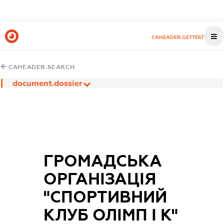
CAHEADER.GETTEST
CAHEADER.SEARCH
document.dossier
ГРОМАДСЬКА
ОРГАНІЗАЦІЯ
"СПОРТИВНИЙ
КЛУБ ОЛІМП І К"