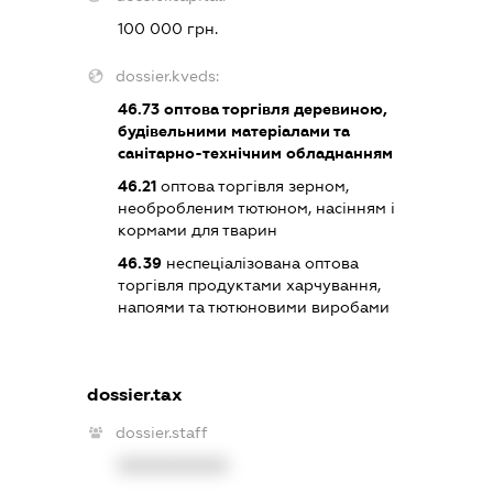
100 000 грн.
dossier.kveds:
46.73
оптова торгівля деревиною,
будівельними матеріалами та
санітарно-технічним обладнанням
46.21
оптова торгівля зерном,
необробленим тютюном, насінням і
кормами для тварин
46.39
неспеціалізована оптова
торгівля продуктами харчування,
напоями та тютюновими виробами
dossier.tax
dossier.staff
XXXXXXXXXX