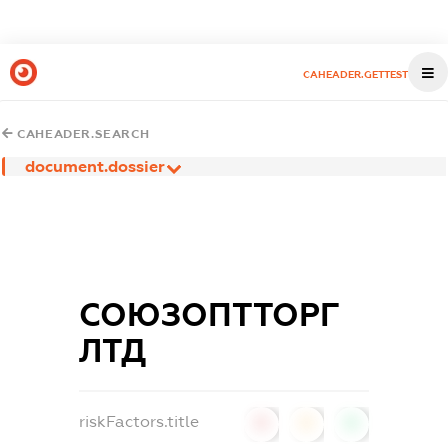
CAHEADER.GETTEST
CAHEADER.SEARCH
document.dossier
СОЮЗОПТТОРГ
ЛТД
riskFactors.title
0
0
0