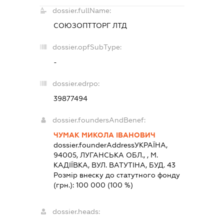
dossier.fullName:
СОЮЗОПТТОРГ ЛТД
dossier.opfSubType:
-
dossier.edrpo:
39877494
dossier.foundersAndBenef:
ЧУМАК МИКОЛА ІВАНОВИЧ
dossier.founderAddress
УКРАЇНА,
94005, ЛУГАНСЬКА ОБЛ., , М.
КАДIЇВКА, ВУЛ. ВАТУТІНА, БУД. 43
Розмір внеску до статутного фонду
(грн.):
100 000
(100 %)
dossier.heads: