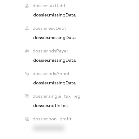
dossier.taxDebt
dossier.missingData
dossier.esvDebt
dossier.missingData
dossier.ndsPayer
dossier.missingData
dossier.ndsAnnul
dossier.missingData
dossier.single_tax_reg
dossier.notInList
dossier.non_profit
XXXXXXXXXX