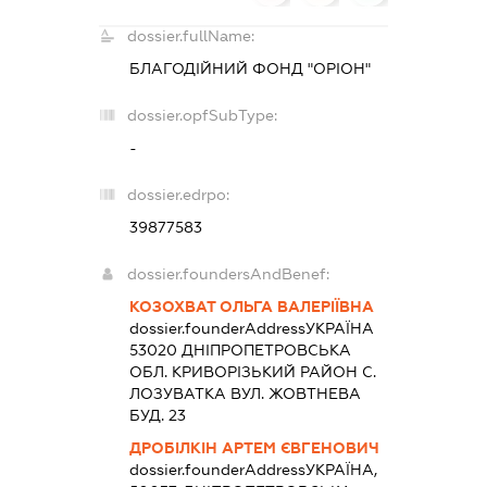
dossier.fullName:
БЛАГОДІЙНИЙ ФОНД "ОРІОН"
dossier.opfSubType:
-
dossier.edrpo:
39877583
dossier.foundersAndBenef:
КОЗОХВАТ ОЛЬГА ВАЛЕРІЇВНА
dossier.founderAddress
УКРАЇНА
53020 ДНIПРОПЕТРОВСЬКА
ОБЛ. КРИВОРIЗЬКИЙ РАЙОН С.
ЛОЗУВАТКА ВУЛ. ЖОВТНЕВА
БУД. 23
ДРОБІЛКІН АРТЕМ ЄВГЕНОВИЧ
dossier.founderAddress
УКРАЇНА,