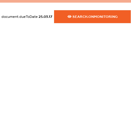
XXXXXXXXXX
dossier.commercial_info.fax
document.dueToDate
25.03.17
SEARCH.ONMONITORING
XXXXXXXXXX
dossier.commercial_info.email
XXXXXXXXXX
dossier.commercial_info.website
XXXXXXXXXX
dossier.commercial_info.activity
XXXXXXXXXX
freemium.exampleText_1
freemium.exampleText_2
freemium.anonymousPerSearch2
FREEMIUM.DETAILS