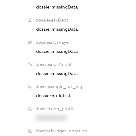
dossier.missingData
dossier.esvDebt
dossier.missingData
dossier.ndsPayer
dossier.missingData
dossier.ndsAnnul
dossier.missingData
dossier.single_tax_reg
dossier.notInList
dossier.non_profit
XXXXXXXXXX
dossier.budget_dotation