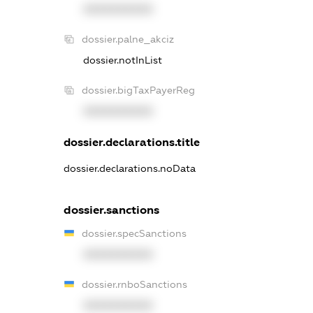
XXXXXXXXXX
dossier.palne_akciz
dossier.notInList
dossier.bigTaxPayerReg
XXXXXXXXXX
dossier.declarations.title
dossier.declarations.noData
dossier.sanctions
dossier.specSanctions
XXXXXXXXXX
dossier.rnboSanctions
XXXXXXXXXX