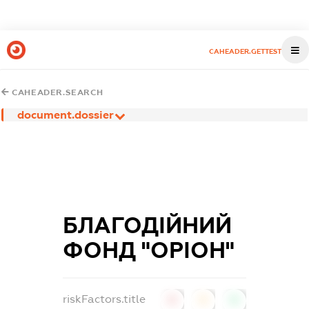
CAHEADER.GETTEST
CAHEADER.SEARCH
document.dossier
БЛАГОДІЙНИЙ
ФОНД "ОРІОН"
riskFactors.title
0
0
0