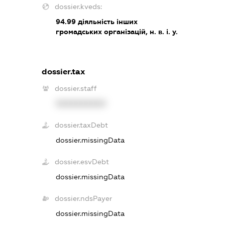
dossier.kveds:
94.99
діяльність інших
громадських організацій, н. в. і. у.
dossier.tax
dossier.staff
XXXXXXXXXX
dossier.taxDebt
dossier.missingData
dossier.esvDebt
dossier.missingData
dossier.ndsPayer
dossier.missingData