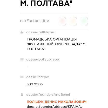
М. ПОЛТАВА"
riskFactors.title
0
0
0
dossier.fullName:
ГРОМАДСЬКА ОРГАНІЗАЦІЯ
"ФУТБОЛЬНИЙ КЛУБ "ЛЕВАДА" М.
ПОЛТАВА"
dossier.opfSubType:
-
dossier.edrpo:
39878105
dossier.foundersAndBenef:
ПОЛІЩУК ДЕНИС МИКОЛАЙОВИЧ
dossier.founderAddress
УКРАЇНА,