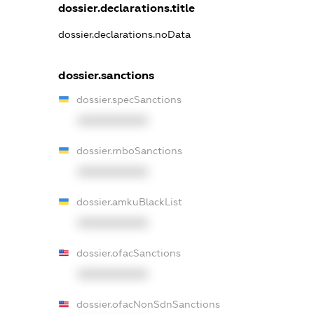
dossier.declarations.title
dossier.declarations.noData
dossier.sanctions
dossier.specSanctions
XXXXXXXXXX
dossier.rnboSanctions
XXXXXXXXXX
dossier.amkuBlackList
XXXXXXXXXX
dossier.ofacSanctions
XXXXXXXXXX
dossier.ofacNonSdnSanctions