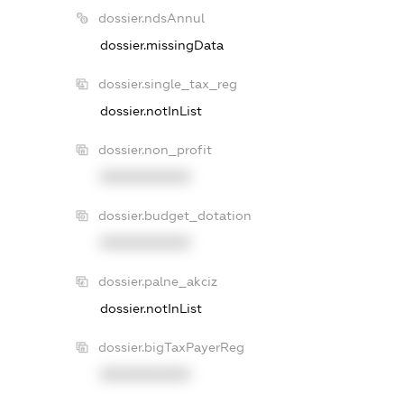
dossier.ndsAnnul
dossier.missingData
dossier.single_tax_reg
dossier.notInList
dossier.non_profit
XXXXXXXXXX
dossier.budget_dotation
XXXXXXXXXX
dossier.palne_akciz
dossier.notInList
dossier.bigTaxPayerReg
XXXXXXXXXX