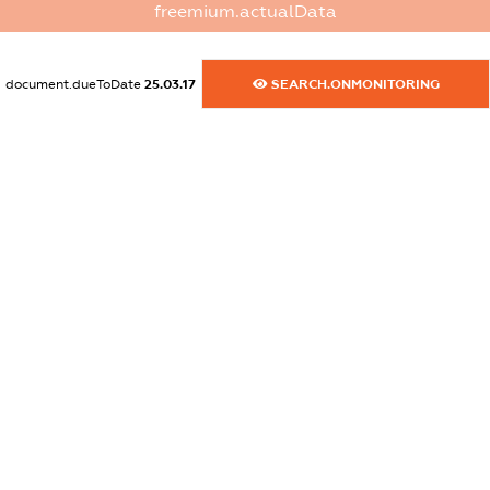
freemium.actualData
XXXXXXXXXX
dossier.commercial_info.activity
document.dueToDate
25.03.17
SEARCH.ONMONITORING
XXXXXXXXXX
freemium.exampleText_1
freemium.exampleText_2
freemium.anonymousPerSearch2
FREEMIUM.DETAILS
FREEMIUM.REGISTER