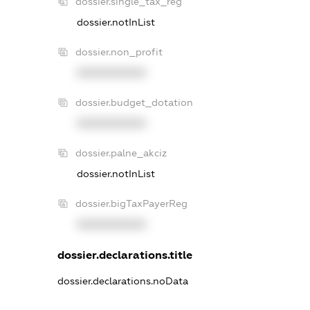
dossier.single_tax_reg
dossier.notInList
dossier.non_profit
XXXXXXXXXX
dossier.budget_dotation
XXXXXXXXXX
dossier.palne_akciz
dossier.notInList
dossier.bigTaxPayerReg
XXXXXXXXXX
dossier.declarations.title
dossier.declarations.noData