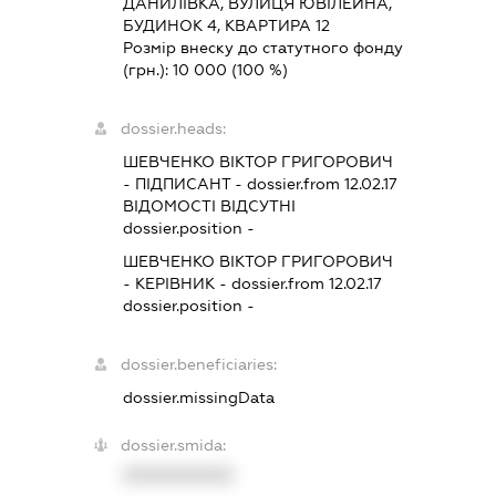
ДАНИЛІВКА, ВУЛИЦЯ ЮВІЛЕЙНА,
БУДИНОК 4, КВАРТИРА 12
Розмір внеску до статутного фонду
(грн.):
10 000
(100 %)
dossier.heads:
ШЕВЧЕНКО ВІКТОР ГРИГОРОВИЧ
-
ПІДПИСАНТ
- dossier.from 12.02.17
ВІДОМОСТІ ВІДСУТНІ
dossier.position -
ШЕВЧЕНКО ВІКТОР ГРИГОРОВИЧ
-
КЕРІВНИК
- dossier.from 12.02.17
dossier.position -
dossier.beneficiaries:
dossier.missingData
dossier.smida:
XXXXXXXXXX