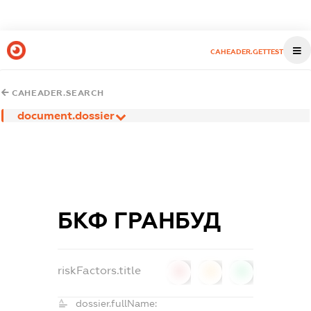
CAHEADER.GETTEST
CAHEADER.SEARCH
document.dossier
БКФ ГРАНБУД
riskFactors.title
0
0
0
dossier.fullName: