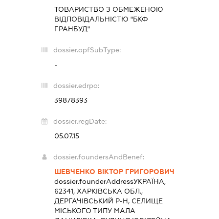
ТОВАРИСТВО З ОБМЕЖЕНОЮ
ВІДПОВІДАЛЬНІСТЮ "БКФ
ГРАНБУД"
dossier.opfSubType:
-
dossier.edrpo:
39878393
dossier.regDate:
05.07.15
dossier.foundersAndBenef:
ШЕВЧЕНКО ВІКТОР ГРИГОРОВИЧ
dossier.founderAddress
УКРАЇНА,
62341, ХАРКІВСЬКА ОБЛ.,
ДЕРГАЧІВСЬКИЙ Р-Н, СЕЛИЩЕ
МІСЬКОГО ТИПУ МАЛА