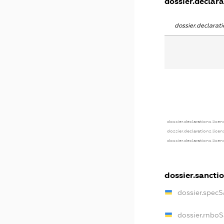
dossier.declara
dossier.declara
dossier.declarations.licen
dossier.declarations.lice
dossier.declarations.lice
dossier.sancti
dossier.spec
dossier.rnbo