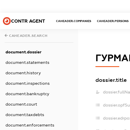
CONTR AGENT
CAHEADER.COMPANIES
CAHEADER.PERSONS
CAHEADER.SEARCH
document.dossier
ГУРМА
document.statements
document.history
dossier.title
document.inspections
dossier.fullN
document.bankruptcy
document.court
dossier.opfS
document.taxdebts
dossier.edrpo
document.enforcements