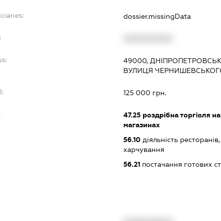
ciaries:
dossier.missingData
:
XXXXXXXXXX
ss:
49000, ДНІПРОПЕТРОВСЬК
ВУЛИЦЯ ЧЕРНИШЕВСЬКОГО,
l:
125 000 грн.
:
47.25
роздрібна торгівля на
магазинах
56.10
діяльність ресторанів
харчування
56.21
постачання готових ст