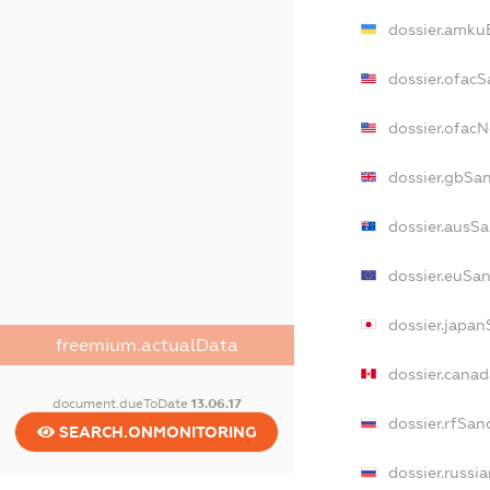
dossier.amku
dossier.ofacS
dossier.ofac
dossier.gbSa
dossier.ausS
dossier.euSa
dossier.japa
freemium.actualData
dossier.cana
document.dueToDate
13.06.17
dossier.rfSan
SEARCH.ONMONITORING
dossier.russi