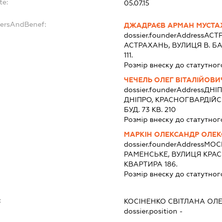
te:
05.07.15
dersAndBenef:
ДЖАДРАЄВ АРМАН МУСТА
dossier.founderAddress
АСТ
АСТРАХАНЬ, ВУЛИЦЯ В. БА
111.
Розмір внеску до статутног
ЧЕЧЕЛЬ ОЛЕГ ВІТАЛІЙОВИ
dossier.founderAddress
ДНІП
ДНІПРО, КРАСНОГВАРДІЙ
БУД. 73 КВ. 210
Розмір внеску до статутног
МАРКІН ОЛЕКСАНДР ОЛЕ
dossier.founderAddress
МОС
РАМЕНСЬКЕ, ВУЛИЦЯ КРАС
КВАРТИРА 186.
Розмір внеску до статутног
:
КОСІНЕНКО СВІТЛАНА ОЛЕ
dossier.position -