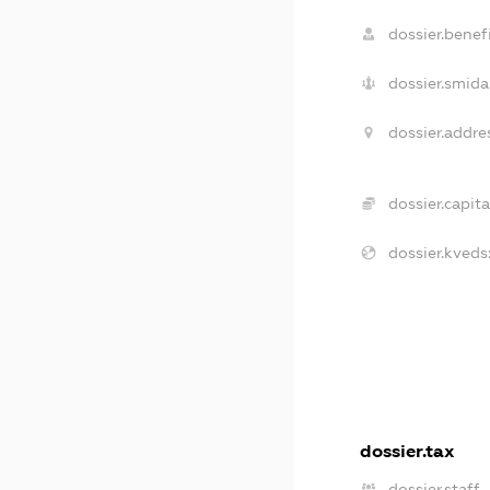
dossier.benefi
dossier.smida
dossier.addre
dossier.capita
dossier.kveds
dossier.tax
dossier.staff