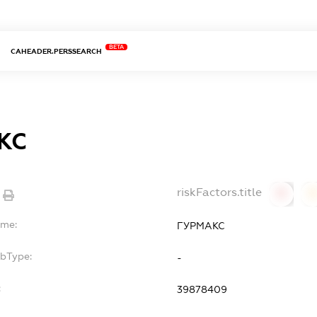
BETA
CAHEADER.PERSSEARCH
КС
riskFactors.title
0
ame:
ГУРМАКС
ubType:
-
:
39878409