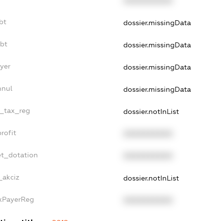
XXXXXXXXXX
bt
dossier.missingData
ebt
dossier.missingData
yer
dossier.missingData
nnul
dossier.missingData
e_tax_reg
dossier.notInList
rofit
XXXXXXXXXX
et_dotation
XXXXXXXXXX
_akciz
dossier.notInList
axPayerReg
XXXXXXXXXX