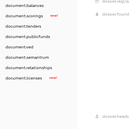
dossier.regDa
document.balances
dossier.foun
document.scorings
new!
document.tenders
document.publicfunds
document.ved
document.semantrum
document.relationships
document.licenses
new!
dossier.heads