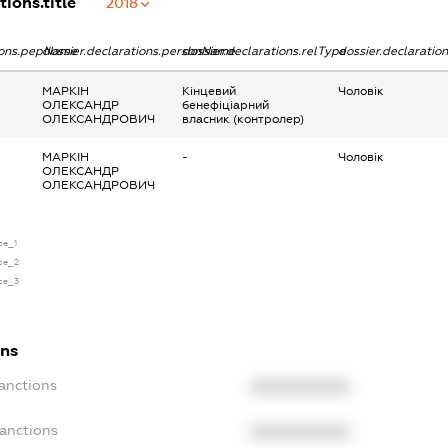
tions.title
2018
tions.pepName
dossier.declarations.personName
dossier.declarations.relType
dossier.declaratio
МАРКІН
Кінцевий
Чоловік
ОЛЕКСАНДР
бенефіціарний
ОЛЕКСАНДРОВИЧ
власник (контролер)
МАРКІН
-
Чоловік
ОЛЕКСАНДР
ОЛЕКСАНДРОВИЧ
se_1
nse_2
nse_3
ons
Sanctions
XXXXXXXXXX
Sanctions
XXXXXXXXXX