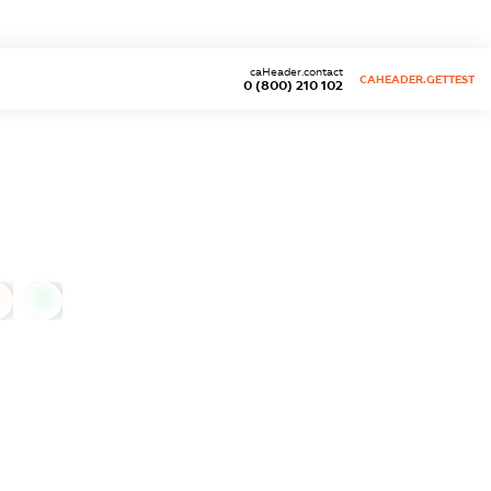
caHeader.contact
CAHEADER.GETTEST
0 (800) 210 102
0
0