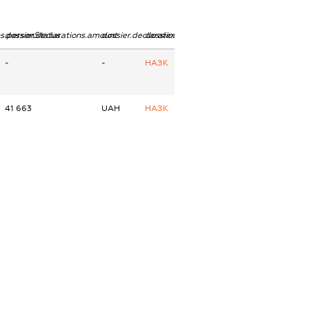
ns.personStatus
dossier.declarations.amount
dossier.declarations.currency
dossier.declarations.source
-
-
НАЗК
41 663
UAH
НАЗК