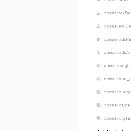
dossier.taxDe
dossier.esvD
dossier.ndsPa
dossier.ndsA
dossier.singl
dossier.non_p
dossier.budg
dossier.palne
dossier.bigT