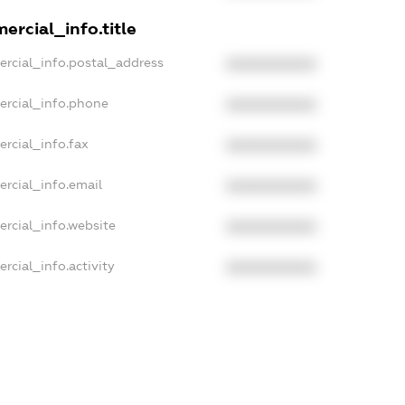
ercial_info.title
ercial_info.postal_address
XXXXXXXXXX
ercial_info.phone
XXXXXXXXXX
rcial_info.fax
XXXXXXXXXX
rcial_info.email
XXXXXXXXXX
ercial_info.website
XXXXXXXXXX
rcial_info.activity
XXXXXXXXXX
ampleText_1
ampleText_2
nonymousPerSearch2