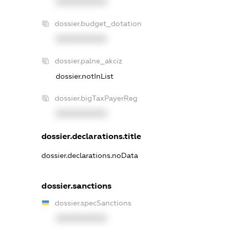
XXXXXXXXXX
dossier.budget_dotation
XXXXXXXXXX
dossier.palne_akciz
dossier.notInList
dossier.bigTaxPayerReg
XXXXXXXXXX
dossier.declarations.title
dossier.declarations.noData
dossier.sanctions
dossier.specSanctions
XXXXXXXXXX