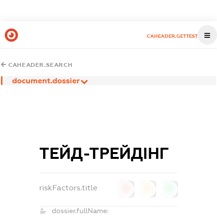
CAHEADER.GETTEST
CAHEADER.SEARCH
document.dossier
ТЕЙД-ТРЕЙДІНГ
riskFactors.title
0
0
0
dossier.fullName: