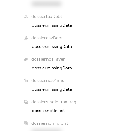
XXXXXXXXXX
dossier.taxDebt
dossier.missingData
dossier.esvDebt
dossier.missingData
dossier.ndsPayer
dossier.missingData
dossier.ndsAnnul
dossier.missingData
dossier.single_tax_reg
dossier.notInList
dossier.non_profit