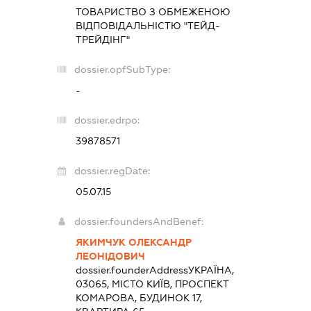
ТОВАРИСТВО З ОБМЕЖЕНОЮ
ВІДПОВІДАЛЬНІСТЮ "ТЕЙД-
ТРЕЙДІНГ"
dossier.opfSubType:
-
dossier.edrpo:
39878571
dossier.regDate:
05.07.15
dossier.foundersAndBenef:
ЯКИМЧУК ОЛЕКСАНДР
ЛЕОНІДОВИЧ
dossier.founderAddress
УКРАЇНА,
03065, МІСТО КИЇВ, ПРОСПЕКТ
КОМАРОВА, БУДИНОК 17,