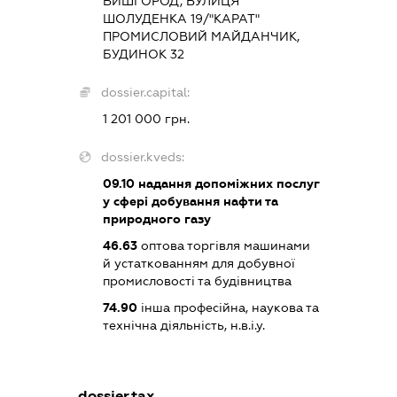
ВИШГОРОД, ВУЛИЦЯ
ШОЛУДЕНКА 19/"КАРАТ"
ПРОМИСЛОВИЙ МАЙДАНЧИК,
БУДИНОК 32
dossier.capital:
1 201 000 грн.
dossier.kveds:
09.10
надання допоміжних послуг
у сфері добування нафти та
природного газу
46.63
оптова торгівля машинами
й устаткованням для добувної
промисловості та будівництва
74.90
інша професійна, наукова та
технічна діяльність, н.в.і.у.
dossier.tax