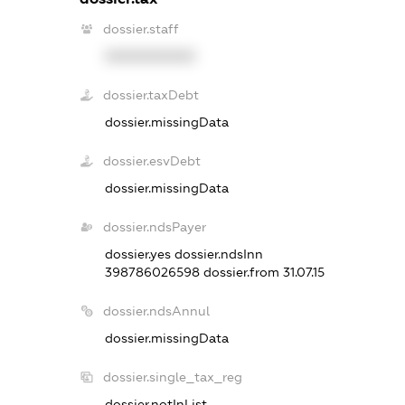
dossier.staff
XXXXXXXXXX
dossier.taxDebt
dossier.missingData
dossier.esvDebt
dossier.missingData
dossier.ndsPayer
dossier.yes
dossier.ndsInn
398786026598
dossier.from 31.07.15
dossier.ndsAnnul
dossier.missingData
dossier.single_tax_reg
dossier.notInList