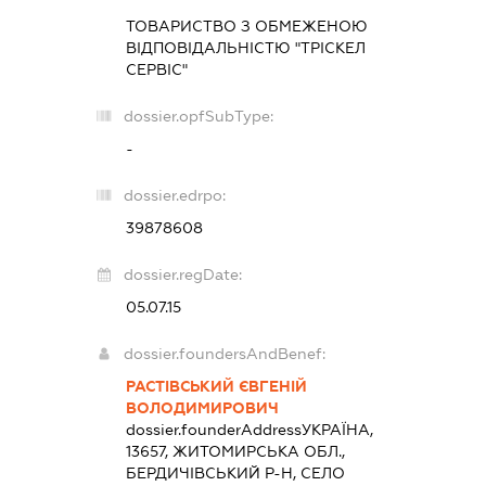
ТОВАРИСТВО З ОБМЕЖЕНОЮ
ВІДПОВІДАЛЬНІСТЮ "ТРІСКЕЛ
СЕРВІС"
dossier.opfSubType:
-
dossier.edrpo:
39878608
dossier.regDate:
05.07.15
dossier.foundersAndBenef:
РАСТІВСЬКИЙ ЄВГЕНІЙ
ВОЛОДИМИРОВИЧ
dossier.founderAddress
УКРАЇНА,
13657, ЖИТОМИРСЬКА ОБЛ.,
БЕРДИЧІВСЬКИЙ Р-Н, СЕЛО