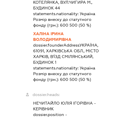
КОТЕЛЯНКА, ВУЛ.ЧИГИРА М.,
БУДИНОК 44
statements.nationality:
Україна
Розмір внеску до статутного
фонду (грн.):
600 500
(50 %)
ХАЛІНА ІРИНА
ВОЛОДИМИРІВНА
dossier.founderAddress
УКРАЇНА,
61091, ХАРКІВСЬКА ОБЛ., МІСТО
ХАРКІВ, В'ЇЗД СМІЛЯНСЬКИЙ,
БУДИНОК 1
statements.nationality:
Україна
Розмір внеску до статутного
фонду (грн.):
600 500
(50 %)
dossier.heads:
НЕЧИТАЙЛО ЮЛІЯ ІГОРІВНА
-
КЕРІВНИК
dossier.position -