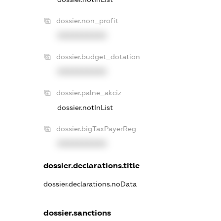
dossier.non_profit
XXXXXXXXXX
dossier.budget_dotation
XXXXXXXXXX
dossier.palne_akciz
dossier.notInList
dossier.bigTaxPayerReg
XXXXXXXXXX
dossier.declarations.title
dossier.declarations.noData
dossier.sanctions