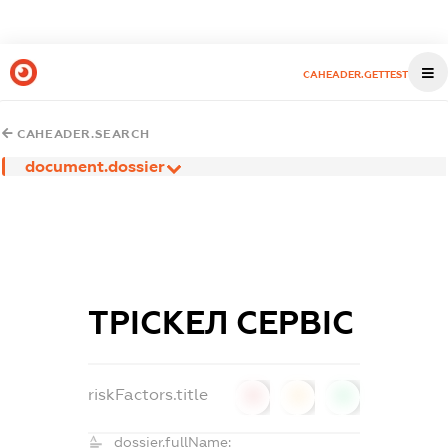
CAHEADER.GETTEST
CAHEADER.SEARCH
document.dossier
ТРІСКЕЛ СЕРВІС
riskFactors.title
0
0
0
dossier.fullName: