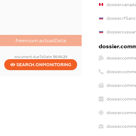
dossier.canad
dossier.rfSanc
dossier.russia
freemium.actualData
dossier.comme
document.dueToDate
30.10.25
dossier.comme
SEARCH.ONMONITORING
dossier.comme
dossier.comme
dossier.comme
dossier.comme
dossier.commer