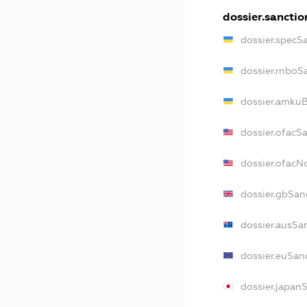
dossier.sanctio
dossier.specS
dossier.rnboS
dossier.amkuB
dossier.ofacS
dossier.ofac
dossier.gbSan
dossier.ausSa
dossier.euSan
dossier.japan