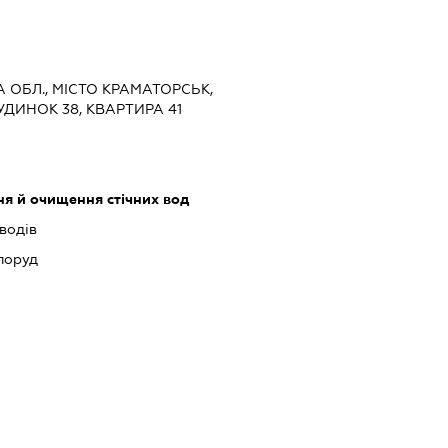
А ОБЛ., МІСТО КРАМАТОРСЬК,
ДИНОК 38, КВАРТИРА 41
ня й очищення стічних вод
водів
поруд