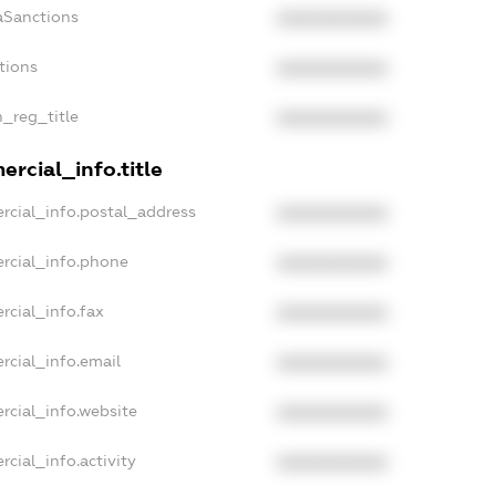
aSanctions
XXXXXXXXXX
tions
XXXXXXXXXX
n_reg_title
XXXXXXXXXX
rcial_info.title
rcial_info.postal_address
XXXXXXXXXX
rcial_info.phone
XXXXXXXXXX
rcial_info.fax
XXXXXXXXXX
rcial_info.email
XXXXXXXXXX
rcial_info.website
XXXXXXXXXX
cial_info.activity
XXXXXXXXXX