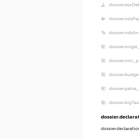
dossier.esvDe
dossier.ndsPa
dossier.ndsAn
dossier.singl
dossier.non_p
dossier.budge
dossier.palne
dossier.bigTa
dossier.declarat
dossier.declarati