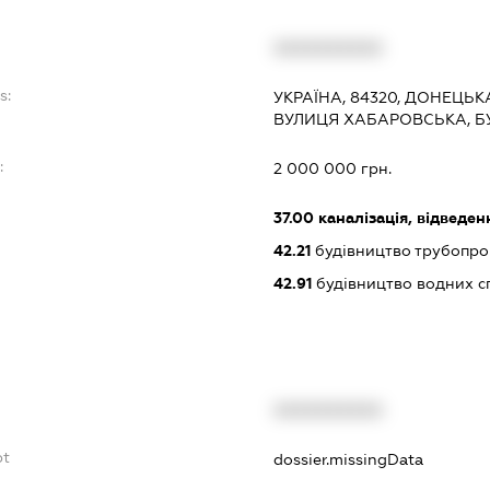
XXXXXXXXXX
s:
УКРАЇНА, 84320, ДОНЕЦЬК
ВУЛИЦЯ ХАБАРОВСЬКА, БУ
:
2 000 000 грн.
37.00
каналізація, відведен
42.21
будівництво трубопро
42.91
будівництво водних с
XXXXXXXXXX
bt
dossier.missingData