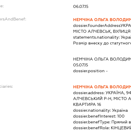
e:
06.07.15
ersAndBenef:
НЕМЧІНА ОЛЬГА ВОЛОДИ
dossier.founderAddress
УКРА
МІСТО АЛЧЕВСЬК, ВУЛИЦЯ 
statements.nationality:
Укра
Розмір внеску до статутног
НЕМЧІНА ОЛЬГА ВОЛОДИ
05.07.15
dossier.position -
iaries:
НЕМЧІНА ОЛЬГА ВОЛОДИ
dossier.address:
УКРАЇНА, 9
АЛЧЕВСЬКИЙ Р-Н, МІСТО А
КВАРТИРА 16
dossier.nationality:
Україна
dossier.benefInterest:
100
dossier.benefType:
Прямий в
dossier.benefRole:
КІНЦЕВИ