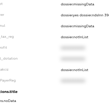
bt
dossier.missingData
yer
dossier.yes
dossier.ndsInn 3
nul
dossier.missingData
e_tax_reg
dossier.notInList
rofit
XXXXXXXXXX
t_dotation
XXXXXXXXXX
_akciz
dossier.notInList
xPayerReg
XXXXXXXXXX
ions.title
ons.noData