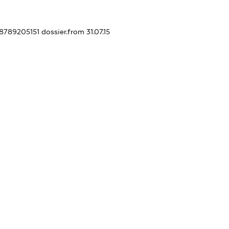
98789205151
dossier.from 31.07.15