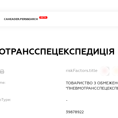
BETA
CAHEADER.PERSSEARCH
ОТРАНССПЕЦЕКСПЕДИЦІЯ
riskFactors.title
0
me:
ТОВАРИСТВО З ОБМЕЖЕН
"ПНЕВМОТРАНССПЕЦЕКСП
bType:
-
39878922