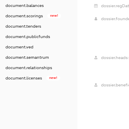
document.balances
dossier.regDat
document.scorings
new!
dossier.found
document.tenders
document.publicfunds
document.ved
document.semantrum
dossier.heads:
document.relationships
document.licenses
new!
dossier.benefic