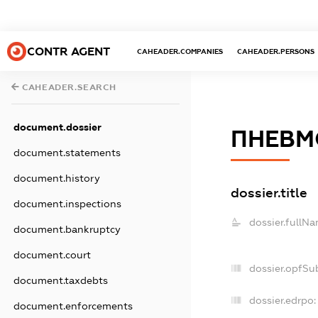
CONTR AGENT
CAHEADER.COMPANIES
CAHEADER.PERSONS
CAHEADER.SEARCH
document.dossier
ПНЕВМ
document.statements
document.history
dossier.title
document.inspections
dossier.fullNa
document.bankruptcy
document.court
dossier.opfSu
document.taxdebts
dossier.edrpo:
document.enforcements