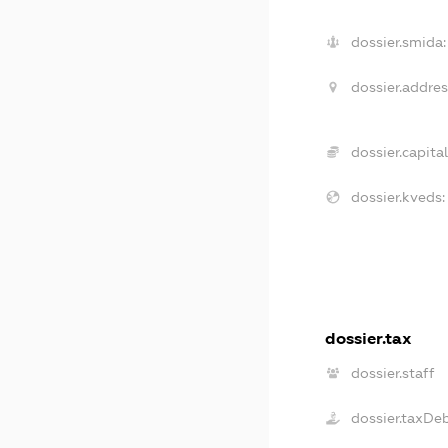
dossier.smida:
dossier.addres
dossier.capital
dossier.kveds:
dossier.tax
dossier.staff
dossier.taxDe