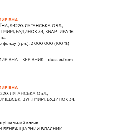
МИРІВНА
ЇНА, 94220, ЛУГАНСЬКА ОБЛ.,
ГМИРІ, БУДИНОК 34, КВАРТИРА 16
їна
о фонду (грн.):
2 000 000
(100 %)
МИРІВНА
-
КЕРІВНИК
- dossier.from
МИРІВНА
4220, ЛУГАНСЬКА ОБЛ.,
ЛЧЕВСЬК, ВУЛ.ГМИРІ, БУДИНОК 34,
ирішальний вплив
Й БЕНЕФІЦІАРНИЙ ВЛАСНИК