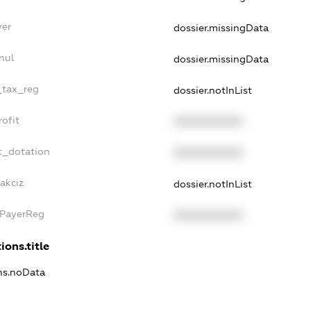
yer
dossier.missingData
nul
dossier.missingData
_tax_reg
dossier.notInList
ofit
XXXXXXXXXX
t_dotation
XXXXXXXXXX
akciz
dossier.notInList
xPayerReg
XXXXXXXXXX
ions.title
ons.noData