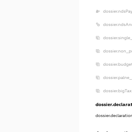
dossier.ndsPa
dossier.ndsAn
dossier.single
dossier.non_pr
dossier.budge
dossier.palne_
dossier.bigTa
dossier.declarat
dossier.declarati