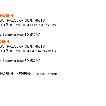
ЛІЙОВИЧ
ВОГРАДСЬКА ОБЛ., МІСТО
Й РАЙОН ВУЛИЦЯ ГМИРЬОВА БУД.
о фонду (грн.):
50
(50 %)
НОВИЧ
ВОГРАДСЬКА ОБЛ., МІСТО
Й РАЙОН ВУЛИЦЯ КАРЛА МАРКСА
о фонду (грн.):
50
(50 %)
ЛІЙОВИЧ
-
КЕРІВНИК
- dossier.from