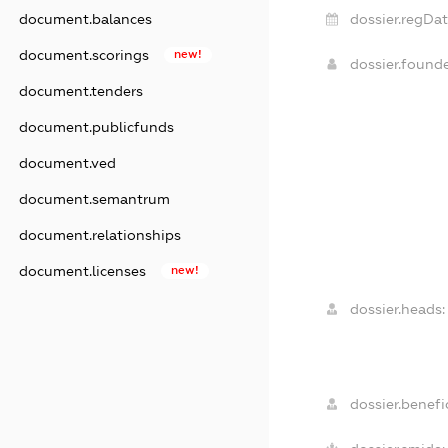
dossier.regDat
document.balances
document.scorings
new!
dossier.found
document.tenders
document.publicfunds
document.ved
document.semantrum
document.relationships
document.licenses
new!
dossier.heads:
dossier.benefic