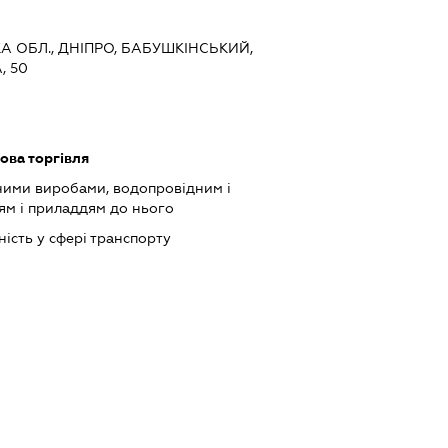
А ОБЛ., ДНІПРО, БАБУШКІНСЬКИЙ,
, 50
ова торгівля
зними виробами, водопровідним і
м і приладдям до нього
ість у сфері транспорту