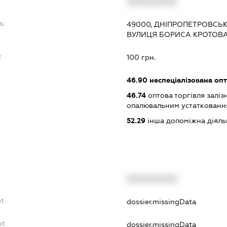
XXXXXXXXXX
s:
49000, ДНІПРОПЕТРОВСЬК
ВУЛИЦЯ БОРИСА КРОТОВА
:
100 грн.
46.90
неспеціалізована опт
46.74
оптова торгівля залі
опалювальним устатковання
52.29
інша допоміжна діяльн
XXXXXXXXXX
bt
dossier.missingData
bt
dossier.missingData