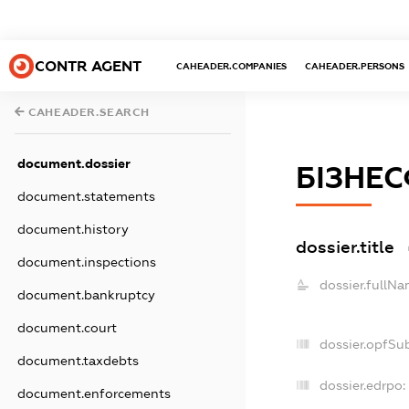
CONTR AGENT
CAHEADER.COMPANIES
CAHEADER.PERSONS
CAHEADER.SEARCH
document.dossier
БІЗНЕ
document.statements
document.history
dossier.title
document.inspections
dossier.fullNa
document.bankruptcy
document.court
dossier.opfSu
document.taxdebts
dossier.edrpo:
document.enforcements