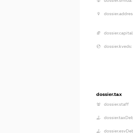
dossier.smida:
dossier.addres
dossier.capital
dossier.kveds:
dossier.tax
dossier.staff
dossier.taxDe
dossier.esvDe