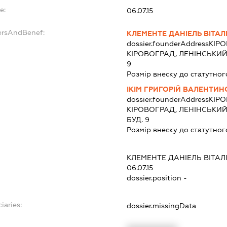
e:
06.07.15
ersAndBenef:
КЛЕМЕНТЕ ДАНІЕЛЬ ВІТА
dossier.founderAddress
КІРО
КІРОВОГРАД, ЛЕНІНСЬКИ
9
Розмір внеску до статутног
ІКІМ ГРИГОРІЙ ВАЛЕНТИ
dossier.founderAddress
КІРО
КІРОВОГРАД, ЛЕНІНСЬКИ
БУД. 9
Розмір внеску до статутног
КЛЕМЕНТЕ ДАНІЕЛЬ ВІТА
06.07.15
dossier.position -
iaries:
dossier.missingData