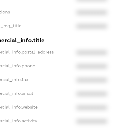
tions
XXXXXXXXXX
n_reg_title
XXXXXXXXXX
rcial_info.title
rcial_info.postal_address
XXXXXXXXXX
rcial_info.phone
XXXXXXXXXX
rcial_info.fax
XXXXXXXXXX
rcial_info.email
XXXXXXXXXX
rcial_info.website
XXXXXXXXXX
cial_info.activity
XXXXXXXXXX