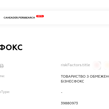
BETA
CAHEADER.PERSSEARCH
СФОКС
riskFactors.title
0
0
me:
ТОВАРИСТВО З ОБМЕЖЕН
БІЗНЕСФОКС
bType:
-
39880973