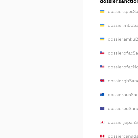
dossier.sanctio
dossier.specS
dossier.rnboS
dossier.amkuB
dossier.ofacS
dossier.ofac
dossier.gbSan
dossier.ausSa
dossier.euSan
dossier.japan
dossier.canad