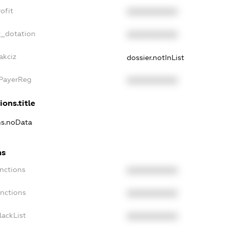
ofit
XXXXXXXXXX
t_dotation
XXXXXXXXXX
akciz
dossier.notInList
xPayerReg
XXXXXXXXXX
ions.title
ns.noData
ns
nctions
XXXXXXXXXX
anctions
XXXXXXXXXX
lackList
XXXXXXXXXX