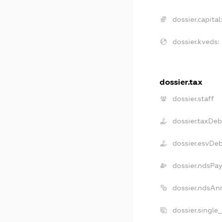
dossier.capital:
dossier.kveds:
dossier.tax
dossier.staff
dossier.taxDeb
dossier.esvDe
dossier.ndsPay
dossier.ndsAn
dossier.single