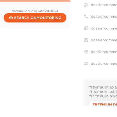
dossier.comme
document.dueToDate
20.04.24
dossier.comme
SEARCH.ONMONITORING
dossier.commer
dossier.commer
dossier.commer
dossier.commer
freemium.exa
freemium.ex
freemium.an
FREEMIUM.D