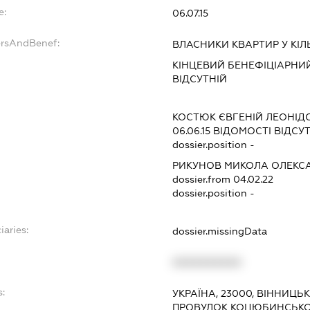
e:
06.07.15
ersAndBenef:
ВЛАСНИКИ КВАРТИР У КІЛЬ
КІНЦЕВИЙ БЕНЕФІЦІАРНИ
ВІДСУТНІЙ
КОСТЮК ЄВГЕНІЙ ЛЕОНІД
06.06.15
ВІДОМОСТІ ВІДСУТ
dossier.position -
РИКУНОВ МИКОЛА ОЛЕКС
dossier.from 04.02.22
dossier.position -
iaries:
dossier.missingData
XXXXXXXXXX
:
УКРАЇНА, 23000, ВІННИЦЬК
ПРОВУЛОК КОЦЮБИНСЬКОГ