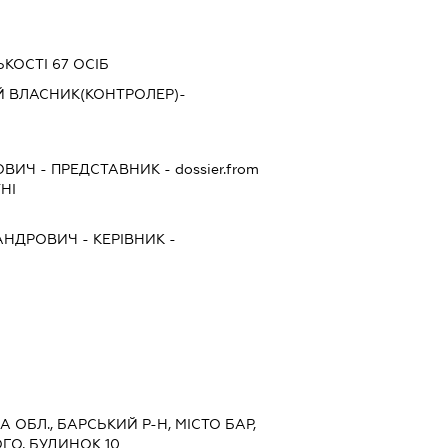
КОСТІ 67 ОСІБ
Й ВЛАСНИК(КОНТРОЛЕР)-
ОВИЧ
-
ПРЕДСТАВНИК
- dossier.from
НІ
АНДРОВИЧ
-
КЕРІВНИК
-
А ОБЛ., БАРСЬКИЙ Р-Н, МІСТО БАР,
О, БУДИНОК 10