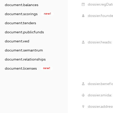
dossier.regDat
document.balances
document.scorings
new!
dossier.found
document.tenders
document.publicfunds
document.ved
dossier.heads:
document.semantrum
document.relationships
document.licenses
new!
dossier.benefic
dossier.smida:
dossier.address