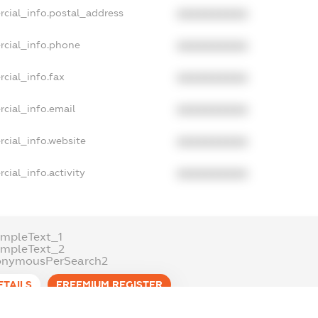
rcial_info.postal_address
XXXXXXXXXX
rcial_info.phone
XXXXXXXXXX
cial_info.fax
XXXXXXXXXX
cial_info.email
XXXXXXXXXX
cial_info.website
XXXXXXXXXX
cial_info.activity
XXXXXXXXXX
mpleText_1
ampleText_2
onymousPerSearch2
ETAILS
FREEMIUM.REGISTER