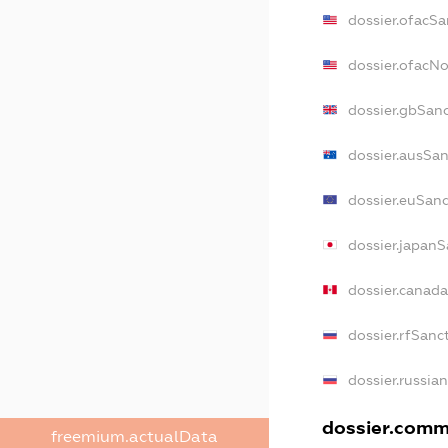
dossier.ofacSa
dossier.ofacN
dossier.gbSan
dossier.ausSan
dossier.euSanc
dossier.japanS
dossier.canad
dossier.rfSanc
dossier.russia
dossier.comme
freemium.actualData