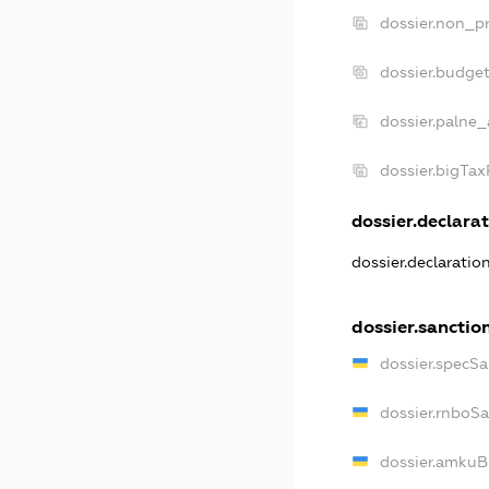
dossier.non_pr
dossier.budge
dossier.palne_
dossier.bigTa
dossier.declarat
dossier.declaratio
dossier.sanctio
dossier.specSa
dossier.rnboS
dossier.amkuB