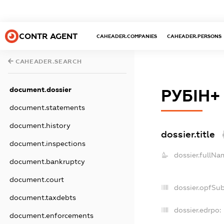
CONTR AGENT
CAHEADER.COMPANIES
CAHEADER.PERSONS
CAHEADER.SEARCH
document.dossier
РУБІН+
document.statements
document.history
dossier.title
document.inspections
dossier.fullNa
document.bankruptcy
document.court
dossier.opfSu
document.taxdebts
dossier.edrpo:
document.enforcements