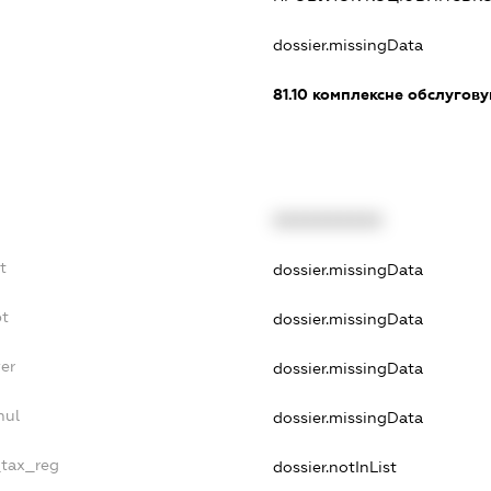
dossier.missingData
81.10
комплексне обслуговув
XXXXXXXXXX
t
dossier.missingData
bt
dossier.missingData
er
dossier.missingData
nul
dossier.missingData
_tax_reg
dossier.notInList