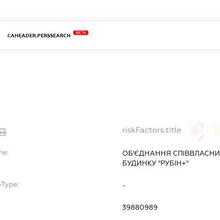
BETA
CAHEADER.PERSSEARCH
riskFactors.title
0
0
me:
ОБ'ЄДНАННЯ СПІВВЛАСНИ
БУДИНКУ "РУБІН+"
bType:
-
39880989