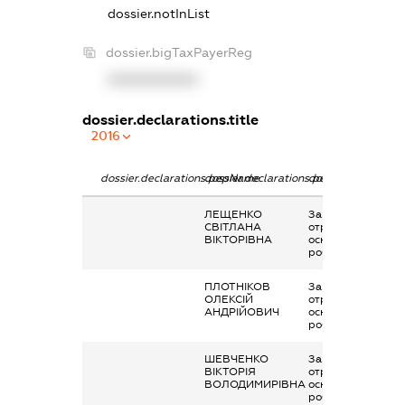
dossier.notInList
dossier.bigTaxPayerReg
XXXXXXXXXX
dossier.declarations.title
2016
dossier.declarations.pepName
dossier.declarations.personName
dossier.declaratio
ЛЕЩЕНКО
Заробітна плата
СВІТЛАНА
отримана за
ВІКТОРІВНА
основним місцем
роботи
ПЛОТНІКОВ
Заробітна плата
ОЛЕКСІЙ
отримана за
АНДРІЙОВИЧ
основним місцем
роботи
ШЕВЧЕНКО
Заробітна плата
ВІКТОРІЯ
отримана за
ВОЛОДИМИРІВНА
основним місцем
роботи