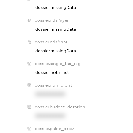
dossier.missingData
dossier.ndsPayer
dossier.missingData
dossier.ndsAnnul
dossier.missingData
dossier.single_tax_reg
dossier.notInList
dossier.non_profit
XXXXXXXXXX
dossier.budget_dotation
XXXXXXXXXX
dossier.palne_akciz