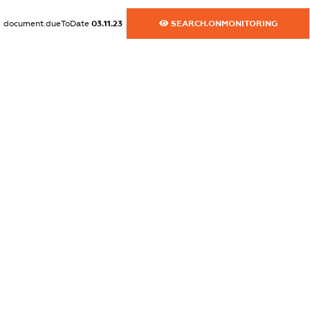
XXXXXXXXXX
document.dueToDate
03.11.23
SEARCH.ONMONITORING
dossier.commercial_info.website
XXXXXXXXXX
dossier.commercial_info.activity
XXXXXXXXXX
freemium.exampleText_1
freemium.exampleText_2
freemium.anonymousPerSearch2
FREEMIUM.DETAILS
FREEMIUM.REGISTER