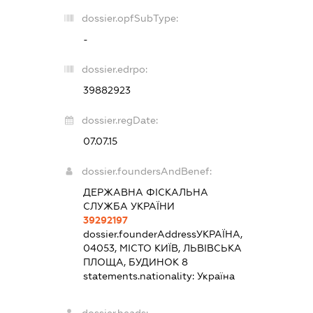
dossier.opfSubType:
-
dossier.edrpo:
39882923
dossier.regDate:
07.07.15
dossier.foundersAndBenef:
ДЕРЖАВНА ФІСКАЛЬНА
СЛУЖБА УКРАЇНИ
39292197
dossier.founderAddress
УКРАЇНА,
04053, МІСТО КИЇВ, ЛЬВІВСЬКА
ПЛОЩА, БУДИНОК 8
statements.nationality:
Україна
dossier.heads: