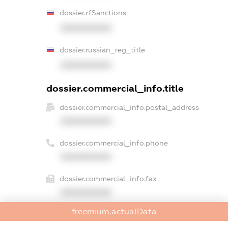
dossier.rfSanctions
XXXXXXXXXX
dossier.russian_reg_title
XXXXXXXXXX
dossier.commercial_info.title
dossier.commercial_info.postal_address
XXXXXXXXXX
dossier.commercial_info.phone
XXXXXXXXXX
dossier.commercial_info.fax
XXXXXXXXXX
freemium.actualData
dossier.commercial_info.email