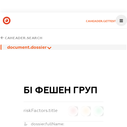
CAHEADER.GETTEST
CAHEADER.SEARCH
document.dossier
БІ ФЕШЕН ГРУП
riskFactors.title
0
0
0
dossier.fullName: