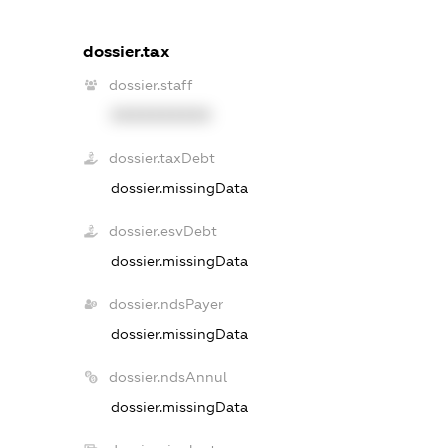
dossier.tax
dossier.staff
XXXXXXXXXX
dossier.taxDebt
dossier.missingData
dossier.esvDebt
dossier.missingData
dossier.ndsPayer
dossier.missingData
dossier.ndsAnnul
dossier.missingData