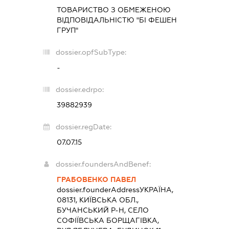
ТОВАРИСТВО З ОБМЕЖЕНОЮ
ВІДПОВІДАЛЬНІСТЮ "БІ ФЕШЕН
ГРУП"
dossier.opfSubType:
-
dossier.edrpo:
39882939
dossier.regDate:
07.07.15
dossier.foundersAndBenef:
ГРАБОВЕНКО ПАВЕЛ
dossier.founderAddress
УКРАЇНА,
08131, КИЇВСЬКА ОБЛ.,
БУЧАНСЬКИЙ Р-Н, СЕЛО
СОФІЇВСЬКА БОРЩАГІВКА,