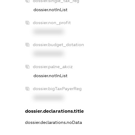
dossier.single_tax_reg
dossier.notInList
dossier.non_profit
XXXXXXXXXX
dossier.budget_dotation
XXXXXXXXXX
dossier.palne_akciz
dossier.notInList
dossier.bigTaxPayerReg
XXXXXXXXXX
dossier.declarations.title
dossier.declarations.noData