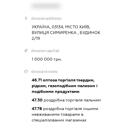
XXXXXXXXXX
dossier.address:
УКРАЇНА, 03134, МІСТО КИЇВ,
ВУЛИЦЯ СИМИРЕНКА , БУДИНОК
2/19
dossier.capital:
1 000 000 грн.
dossier.kveds:
46.71
оптова торгівля твердим,
рідким, газоподібним паливом і
подібними продуктами
47.30
роздрібна торгівля пальним
47.78
роздрібна торгівля іншими
невживаними товарами в
спеціалізованих магазинах