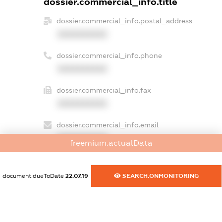
dossier.commercial_info.title
dossier.commercial_info.postal_address
XXXXXXXXXX
dossier.commercial_info.phone
XXXXXXXXXX
dossier.commercial_info.fax
XXXXXXXXXX
dossier.commercial_info.email
XXXXXXXXXX
freemium.actualData
dossier.commercial_info.website
XXXXXXXXXX
document.dueToDate
22.07.19
SEARCH.ONMONITORING
dossier.commercial_info.activity
XXXXXXXXXX