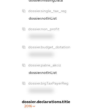
dossier.missingData
dossier.single_tax_reg
dossier.notInList
dossier.non_profit
XXXXXXXXXX
dossier.budget_dotation
XXXXXXXXXX
dossier.palne_akciz
dossier.notInList
dossier.bigTaxPayerReg
XXXXXXXXXX
dossier.declarations.title
2016