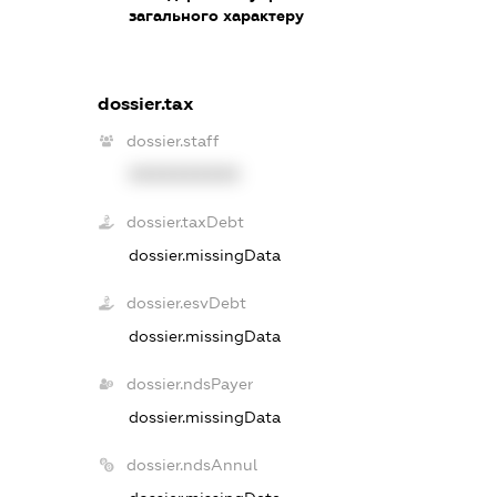
загального характеру
dossier.tax
dossier.staff
XXXXXXXXXX
dossier.taxDebt
dossier.missingData
dossier.esvDebt
dossier.missingData
dossier.ndsPayer
dossier.missingData
dossier.ndsAnnul