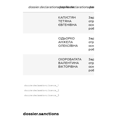
dossier.declarations.pepName
dossier.declarations.personName
dossier.declaratio
КАПУСТЯН
Заробітна плата
ТЕТЯНА
отримана за
ЄВГЕНІВНА
основним місцем
роботи
СІДЬОРКО
Заробітна плата
АНЖЕЛА
отримана за
ОЛЕКСІЇВНА
основним місцем
роботи
СКОРОБАГАТА
Заробітна плата
ВАЛЕНТИНА
отримана за
ВІКТОРІВНА
основним місцем
роботи
dossier.declarations.license_1
dossier.declarations.license_2
dossier.declarations.license_3
dossier.sanctions