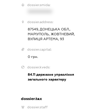
dossier.smida:
XXXXXXXXXX
dossier.address:
87549, ДОНЕЦЬКА ОБЛ.,
МАРІУПОЛЬ, ЖОВТНЕВИЙ,
ВУЛИЦЯ АРТЕМА, 93
dossier.capital:
0 грн.
dossier.kveds:
84.11
державне управління
загального характеру
dossier.tax
dossier.staff