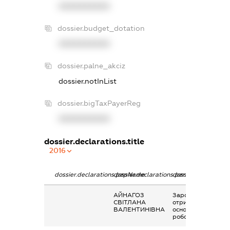
XXXXXXXXXX
dossier.budget_dotation
XXXXXXXXXX
dossier.palne_akciz
dossier.notInList
dossier.bigTaxPayerReg
XXXXXXXXXX
dossier.declarations.title
2016
dossier.declarations.pepName
dossier.declarations.personName
dossier.declaration
АЙНАГОЗ
Заробітна плата
СВІТЛАНА
отримана за
ВАЛЕНТИНІВНА
основним місцем
роботи