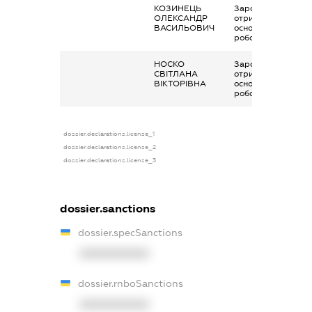
КОЗИНЕЦЬ
Заробітна плата
ОЛЕКСАНДР
отримана за
ВАСИЛЬОВИЧ
основним місцем
роботи
НОСКО
Заробітна плата
СВІТЛАНА
отримана за
ВІКТОРІВНА
основним місцем
роботи
dossier.declarations.license_1
dossier.declarations.license_2
dossier.declarations.license_3
dossier.sanctions
dossier.specSanctions
XXXXXXXXXX
dossier.rnboSanctions
XXXXXXXXXX