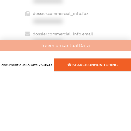
XXXXXXXXXX
dossier.commercial_info.fax
XXXXXXXXXX
dossier.commercial_info.email
XXXXXXXXXX
freemium.actualData
dossier.commercial_info.website
XXXXXXXXXX
document.dueToDate
25.03.17
SEARCH.ONMONITORING
dossier.commercial_info.activity
XXXXXXXXXX
freemium.exampleText_1
freemium.exampleText_2
freemium.anonymousPerSearch2
FREEMIUM.DETAILS