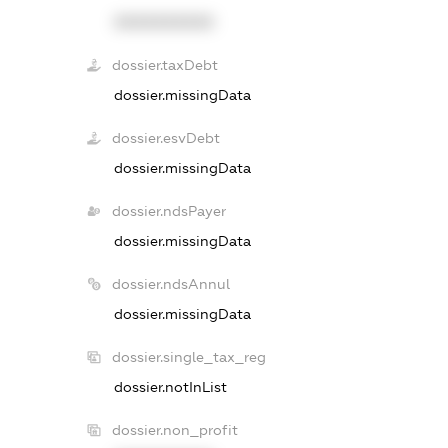
XXXXXXXXXX
dossier.taxDebt
dossier.missingData
dossier.esvDebt
dossier.missingData
dossier.ndsPayer
dossier.missingData
dossier.ndsAnnul
dossier.missingData
dossier.single_tax_reg
dossier.notInList
dossier.non_profit