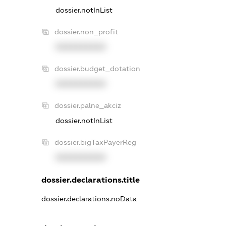
dossier.notInList
dossier.non_profit
XXXXXXXXXX
dossier.budget_dotation
XXXXXXXXXX
dossier.palne_akciz
dossier.notInList
dossier.bigTaxPayerReg
XXXXXXXXXX
dossier.declarations.title
dossier.declarations.noData