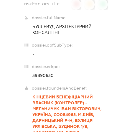
riskFactors.title
0
0
0
dossier.fullName:
БУЛЛЕВУД АРХІТЕКТУРНИЙ
КОНСАЛТІНГ
dossier.opfSubType:
-
dossier.edrpo:
39890630
dossier.foundersAndBenef:
КІНЦЕВИЙ БЕНЕФІЦІАРНИЙ
ВЛАСНИК (КОНТРОЛЕР) -
МЕЛЬНИЧУК ІВАН ВІКТОРОВИЧ,
УКРАЇНА, СО084965, М.КИЇВ,
ДАРНИЦЬКИЙ Р-Н, ВУЛИЦЯ
УРЛІВСЬКА, БУДИНОК 1/8,