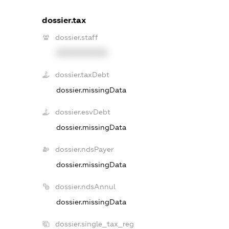
dossier.tax
dossier.staff
XXXXXXXXXX
dossier.taxDebt
dossier.missingData
dossier.esvDebt
dossier.missingData
dossier.ndsPayer
dossier.missingData
dossier.ndsAnnul
dossier.missingData
dossier.single_tax_reg