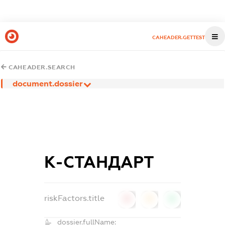
CAHEADER.GETTEST
CAHEADER.SEARCH
document.dossier
К-СТАНДАРТ
riskFactors.title
0
0
0
dossier.fullName: