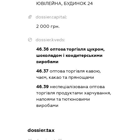
ЮВІЛЕЙНА, БУДИНОК 24
dossier.capital:
2 000 грн.
dossier.kveds:
46.36
оптова торгівля цукром,
шоколадом і кондитерськими
виробами
46.37
оптова торгівля кавою,
чаєм, какао та прянощами
46.39
неспеціалізована оптова
торгівля продуктами харчування,
напоями та тютюновими
виробами
dossier.tax