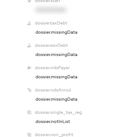
dossier.staff
XXXXXXXXXX
dossier.taxDebt
dossier.missingData
dossier.esvDebt
dossier.missingData
dossier.ndsPayer
dossier.missingData
dossier.ndsAnnul
dossier.missingData
dossier.single_tax_reg
dossier.notInList
dossier.non_profit