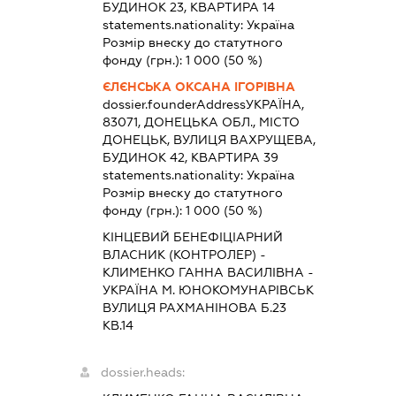
БУДИНОК 23, КВАРТИРА 14
statements.nationality:
Україна
Розмір внеску до статутного
фонду (грн.):
1 000
(50 %)
ЄЛЄНСЬКА ОКСАНА ІГОРІВНА
dossier.founderAddress
УКРАЇНА,
83071, ДОНЕЦЬКА ОБЛ., МІСТО
ДОНЕЦЬК, ВУЛИЦЯ ВАХРУЩЕВА,
БУДИНОК 42, КВАРТИРА 39
statements.nationality:
Україна
Розмір внеску до статутного
фонду (грн.):
1 000
(50 %)
КІНЦЕВИЙ БЕНЕФІЦІАРНИЙ
ВЛАСНИК (КОНТРОЛЕР) -
КЛИМЕНКО ГАННА ВАСИЛІВНА -
УКРАЇНА М. ЮНОКОМУНАРІВСЬК
ВУЛИЦЯ РАХМАНІНОВА Б.23
КВ.14
dossier.heads: