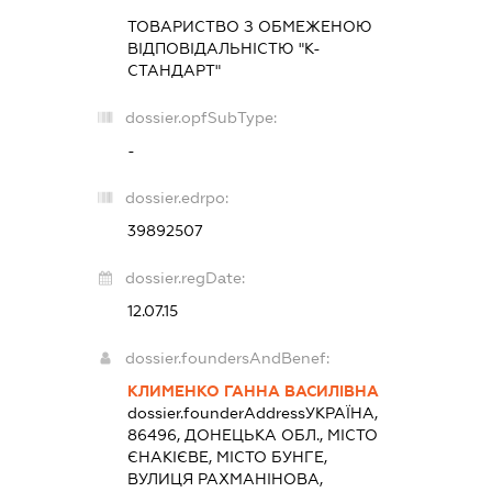
ТОВАРИСТВО З ОБМЕЖЕНОЮ
ВІДПОВІДАЛЬНІСТЮ "К-
СТАНДАРТ"
dossier.opfSubType:
-
dossier.edrpo:
39892507
dossier.regDate:
12.07.15
dossier.foundersAndBenef:
КЛИМЕНКО ГАННА ВАСИЛІВНА
dossier.founderAddress
УКРАЇНА,
86496, ДОНЕЦЬКА ОБЛ., МІСТО
ЄНАКІЄВЕ, МІСТО БУНГЕ,
ВУЛИЦЯ РАХМАНІНОВА,