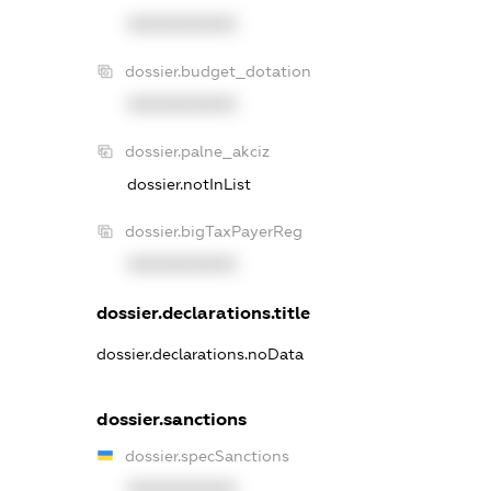
XXXXXXXXXX
dossier.budget_dotation
XXXXXXXXXX
dossier.palne_akciz
dossier.notInList
dossier.bigTaxPayerReg
XXXXXXXXXX
dossier.declarations.title
dossier.declarations.noData
dossier.sanctions
dossier.specSanctions
XXXXXXXXXX