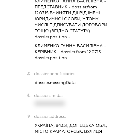
КЛИМЕНКО ГАННА ВАСИЛІВНА
-
ПРЕДСТАВНИК
- dossier.from
12.07.15
ВЧИНЯТИ ДІЇ ВІД ІМЕНІ
ЮРИДИЧНОЇ ОСОБИ, У ТОМУ
ЧИСЛІ ПІДПИСУВАТИ ДОГОВОРИ
ТОЩО (ЗГІДНО СТАТУТУ)
dossier.position -
КЛИМЕНКО ГАННА ВАСИЛІВНА
-
КЕРІВНИК
- dossier.from 12.07.15
dossier.position -
dossier.beneficiaries:
dossier.missingData
dossier.smida:
XXXXXXXXXX
dossier.address:
УКРАЇНА, 84331, ДОНЕЦЬКА ОБЛ.,
МІСТО КРАМАТОРСЬК, ВУЛИЦЯ