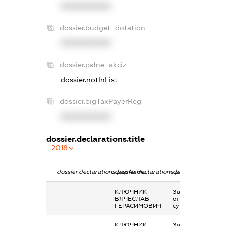
XXXXXXXXXX
dossier.budget_dotation
XXXXXXXXXX
dossier.palne_akciz
dossier.notInList
dossier.bigTaxPayerReg
XXXXXXXXXX
dossier.declarations.title
2018
dossier.declarations.pepName
dossier.declarations.personName
dossier.declaratio
КЛЮЧНИК
Заробітна плата
ВЯЧЕСЛАВ
отримана за
ГЕРАСИМОВИЧ
сумісництвом
КЛЮЧНИК
Заробітна плата