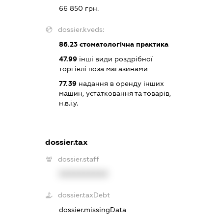
66 850 грн.
dossier.kveds:
86.23
стоматологічна практика
47.99
інші види роздрібної
торгівлі поза магазинами
77.39
надання в оренду інших
машин, устатковання та товарів,
н.в.і.у.
dossier.tax
dossier.staff
XXXXXXXXXX
dossier.taxDebt
dossier.missingData