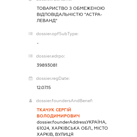
ТОВАРИСТВО З ОБМЕЖЕНОЮ
ВІДПОВІДАЛЬНІСТЮ "АСТРА-
ЛЕВАНД"
dossier.opfSubType:
-
dossier.edrpo:
39893081
dossier.regDate:
12.07.15
dossier.foundersAndBenef:
ТКАЧУК СЕРГІЙ
ВОЛОДИМИРОВИЧ
dossier.founderAddress
УКРАЇНА,
61024, ХАРКІВСЬКА ОБЛ., МІСТО
ХАРКІВ, ВУЛИЦЯ