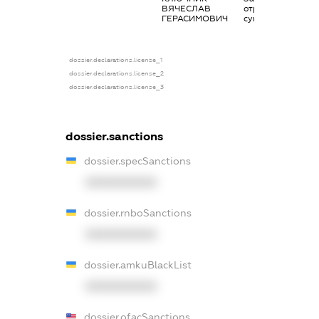
ВЯЧЕСЛАВ
отримана за
ГЕРАСИМОВИЧ
сумісництвом
dossier.declarations.license_1
dossier.declarations.license_2
dossier.declarations.license_3
dossier.sanctions
dossier.specSanctions
XXXXXXXXXX
dossier.rnboSanctions
XXXXXXXXXX
dossier.amkuBlackList
XXXXXXXXXX
dossier.ofacSanctions