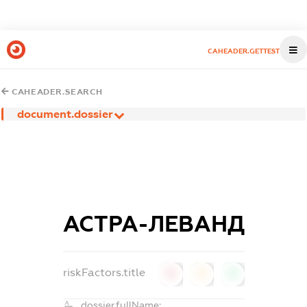
CAHEADER.GETTEST
CAHEADER.SEARCH
document.dossier
АСТРА-ЛЕВАНД
riskFactors.title
0
0
0
dossier.fullName: