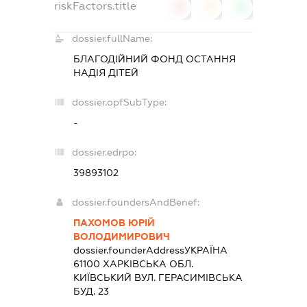
riskFactors.title
0
0
0
dossier.fullName:
БЛАГОДІЙНИЙ ФОНД ОСТАННЯ
НАДІЯ ДІТЕЙ
dossier.opfSubType:
-
dossier.edrpo:
39893102
dossier.foundersAndBenef:
ПАХОМОВ ЮРІЙ
ВОЛОДИМИРОВИЧ
dossier.founderAddress
УКРАЇНА
61100 ХАРКIВСЬКА ОБЛ.
КИЇВСЬКИЙ ВУЛ. ГЕРАСИМІВСЬКА
БУД. 23