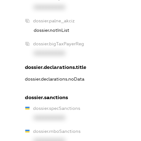
XXXXXXXXXX
dossier.palne_akciz
dossier.notInList
dossier.bigTaxPayerReg
XXXXXXXXXX
dossier.declarations.title
dossier.declarations.noData
dossier.sanctions
dossier.specSanctions
XXXXXXXXXX
dossier.rnboSanctions
XXXXXXXXXX