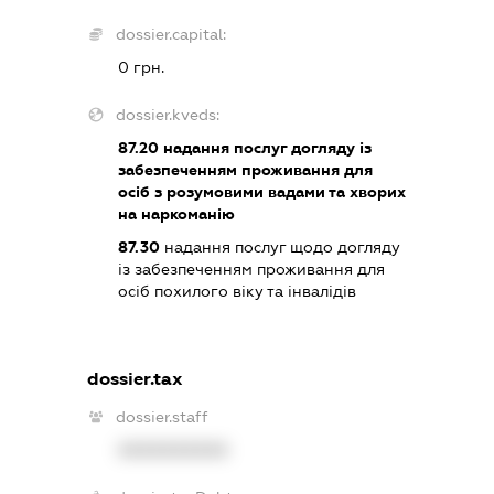
dossier.capital:
0 грн.
dossier.kveds:
87.20
надання послуг догляду із
забезпеченням проживання для
осіб з розумовими вадами та хворих
на наркоманію
87.30
надання послуг щодо догляду
із забезпеченням проживання для
осіб похилого віку та інвалідів
dossier.tax
dossier.staff
XXXXXXXXXX