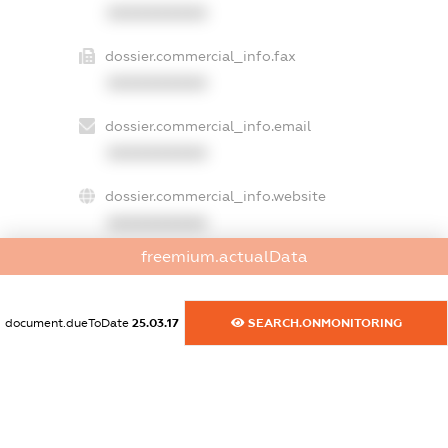
XXXXXXXXXX
dossier.commercial_info.fax
XXXXXXXXXX
dossier.commercial_info.email
XXXXXXXXXX
dossier.commercial_info.website
XXXXXXXXXX
freemium.actualData
dossier.commercial_info.activity
XXXXXXXXXX
document.dueToDate
25.03.17
SEARCH.ONMONITORING
freemium.exampleText_1
freemium.exampleText_2
freemium.anonymousPerSearch2