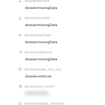
dossier.taxDebt
dossier.missingData
dossier.esvDebt
dossier.missingData
dossier.ndsPayer
dossier.missingData
dossier.ndsAnnul
dossier.missingData
dossier.single_tax_reg
dossier.notInList
dossier.non_profit
XXXXXXXXXX
dossier.budget_dotation