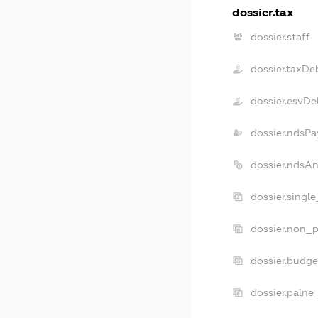
dossier.tax
dossier.staff
dossier.taxDe
dossier.esvDe
dossier.ndsPa
dossier.ndsA
dossier.singl
dossier.non_p
dossier.budg
dossier.palne