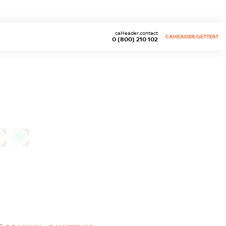
caHeader.contact
CAHEADER.GETTEST
0 (800) 210 102
0
0