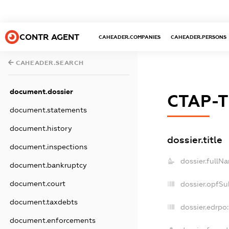
CONTR AGENT
CAHEADER.COMPANIES
CAHEADER.PERSONS
CAHEADER.SEARCH
document.dossier
СТАР-
document.statements
document.history
dossier.title
document.inspections
dossier.fullN
document.bankruptcy
document.court
dossier.opfSu
document.taxdebts
dossier.edrpo:
document.enforcements