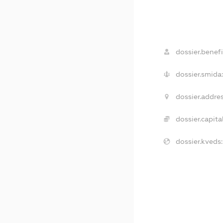
dossier.benefi
dossier.smida
dossier.addres
dossier.capital
dossier.kveds: