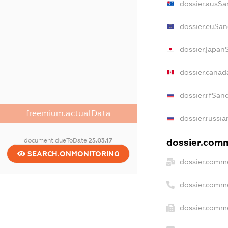
dossier.ausSa
dossier.euSan
dossier.japan
dossier.cana
dossier.rfSan
freemium.actualData
dossier.russia
document.dueToDate
25.03.17
dossier.comm
SEARCH.ONMONITORING
dossier.comme
dossier.comm
dossier.comme