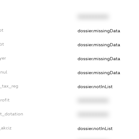
XXXXXXXXXX
bt
dossier.missingData
bt
dossier.missingData
yer
dossier.missingData
nnul
dossier.missingData
e_tax_reg
dossier.notInList
rofit
XXXXXXXXXX
et_dotation
XXXXXXXXXX
_akciz
dossier.notInList