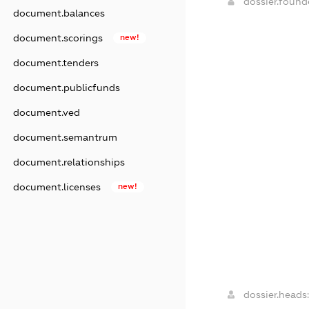
dossier.foun
document.balances
document.scorings
new!
document.tenders
document.publicfunds
document.ved
document.semantrum
document.relationships
document.licenses
new!
dossier.heads