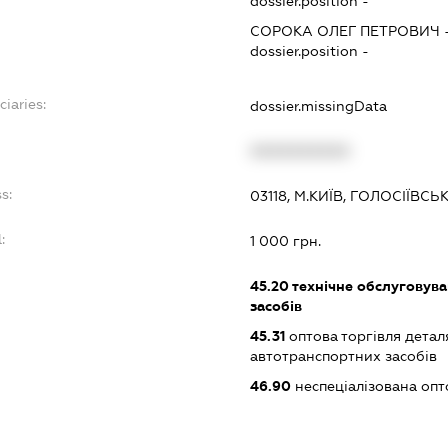
dossier.position -
СОРОКА ОЛЕГ ПЕТРОВИЧ
dossier.position -
ciaries:
dossier.missingData
:
XXXXXXXXXX
s:
03118, М.КИЇВ, ГОЛОСІЇВС
:
1 000 грн.
45.20
технічне обслуговува
засобів
45.31
оптова торгівля детал
автотранспортних засобів
46.90
неспеціалізована опт