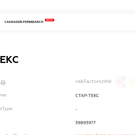
BETA
CAHEADER.PERSSEARCH
ТЕКС
riskFactors.title
0
ame:
СТАР-ТЕКС
bType:
-
39893977