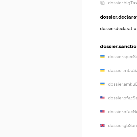
dossier.bigT
dossier.declarat
dossier.declarati
dossier.sancti
dossier.specS
dossier.rnboS
dossier.amkuB
dossier.ofacS
dossier.ofac
dossier.gbSan