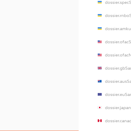
dossier.spec
dossier.rnbo
dossier.amku
dossier.ofac
dossier.ofa
dossier.gbSa
dossier.ausS
dossier.euSa
dossier.japa
dossier.cana