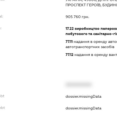
ПРОСПЕКТ ГЕРОЇВ, БУДИНО
l:
905 760 грн.
:
17.22
виробництво паперови
побутового та санітарно-гі
77.11
надання в оренду автом
автотранспортних засобів
77.12
надання в оренду вант
XXXXXXXXXX
ebt
dossier.missingData
ebt
dossier.missingData