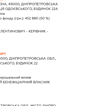
ЇНА, 49000, ДНІПРОПЕТРОВСЬКА
ЛИЦЯ ОДОЄВСЬКОГО, БУДИНОК 22А
їна
о фонду (грн.):
452 880
(50 %)
АЛЕНТИНОВИЧ
-
КЕРІВНИК
-
ВИЧ
9000, ДНІПРОПЕТРОВСЬКА ОБЛ.,
ВСЬКОГО, БУДИНОК 22
ирішальний вплив
Й БЕНЕФІЦІАРНИЙ ВЛАСНИК
ЕТРОВСЬКА ОБЛ., МІСТО ДНІПРО,