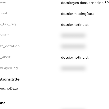
ayer
dossier.yes
dossier.ndsInn 
nnul
dossier.missingData
le_tax_reg
dossier.notInList
profit
XXXXXXXXXX
et_dotation
XXXXXXXXXX
e_akciz
dossier.notInList
axPayerReg
XXXXXXXXXX
tions.title
ions.noData
ons