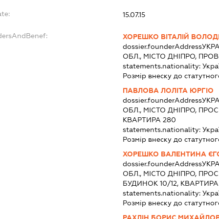
te:
15.07.15
ndersAndBenef:
ХОРЕШКО ВІТАЛІЙ ВОЛО
dossier.founderAddress
УКРА
ОБЛ., МІСТО ДНІПРО, ПРО
statements.nationality:
Укра
Розмір внеску до статутног
ПАВЛОВА ЛОЛІТА ЮРГІО
dossier.founderAddress
УКРА
ОБЛ., МІСТО ДНІПРО, ПРОС
КВАРТИРА 280
statements.nationality:
Укра
Розмір внеску до статутног
ХОРЕШКО ВАЛЕНТИНА ЄГ
dossier.founderAddress
УКРА
ОБЛ., МІСТО ДНІПРО, ПРО
БУДИНОК 10/12, КВАРТИРА
statements.nationality:
Укра
Розмір внеску до статутног
РАХЛІН БОРИС МИХАЙЛО