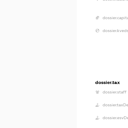
dossier.capita
dossier.kveds
dossier.tax
dossier.staff
dossier.taxD
dossier.esvD