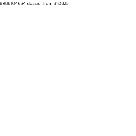
398988104634
dossier.from 31.08.15