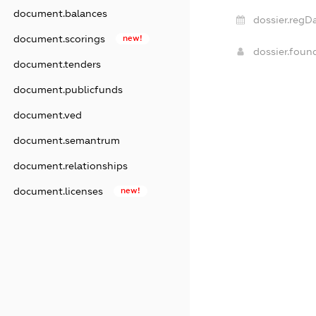
document.balances
dossier.regDa
document.scorings
new!
dossier.fou
document.tenders
document.publicfunds
document.ved
document.semantrum
document.relationships
document.licenses
new!