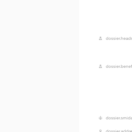
dossier.heads
dossier.benef
dossier.smida
dossier.addre