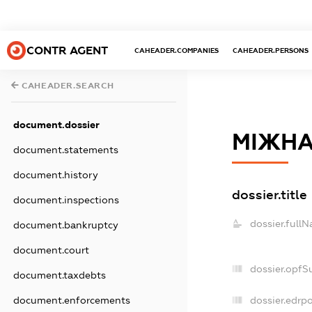
CONTR AGENT
CAHEADER.COMPANIES
CAHEADER.PERSONS
CAHEADER.SEARCH
document.dossier
МІЖНА
document.statements
document.history
dossier.title
document.inspections
dossier.full
document.bankruptcy
document.court
dossier.opfS
document.taxdebts
dossier.edrpo
document.enforcements