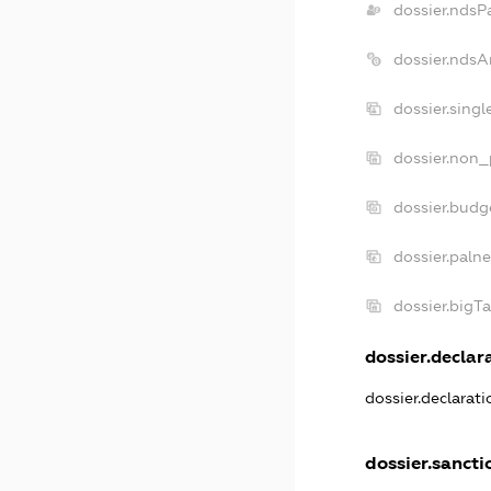
dossier.ndsP
dossier.ndsA
dossier.sing
dossier.non_
dossier.budg
dossier.paln
dossier.bigT
dossier.declara
dossier.declarat
dossier.sancti