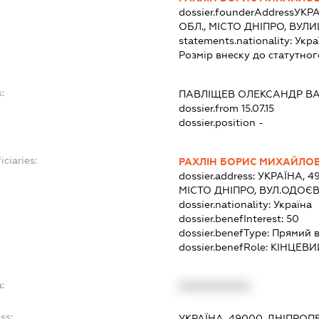
dossier.founderAddress
УКРА
ОБЛ., МІСТО ДНІПРО, ВУ
statements.nationality:
Укра
Розмір внеску до статутног
:
ПАВЛІЩЕВ ОЛЕКСАНДР В
dossier.from 15.07.15
dossier.position -
iciaries:
РАХЛІН БОРИС МИХАЙЛО
dossier.address:
УКРАЇНА, 4
МІСТО ДНІПРО, ВУЛ.ОДОЄ
dossier.nationality:
Україна
dossier.benefInterest:
50
dossier.benefType:
Прямий в
dossier.benefRole:
КІНЦЕВИ
:
XXXXXXXXXX
ss:
УКРАЇНА, 49000, ДНІПРОП