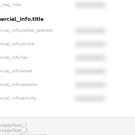
n_reg_title
XXXXXXXXXX
rcial_info.title
rcial_info.postal_address
XXXXXXXXXX
rcial_info.phone
XXXXXXXXXX
rcial_info.fax
XXXXXXXXXX
rcial_info.email
XXXXXXXXXX
rcial_info.website
XXXXXXXXXX
cial_info.activity
XXXXXXXXXX
ampleText_1
ampleText_2