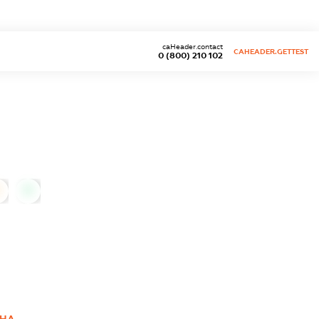
caHeader.contact
CAHEADER.GETTEST
0 (800) 210 102
0