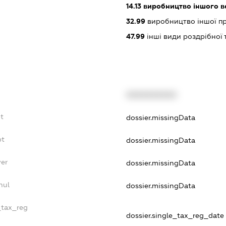
14.13
виробництво іншого в
32.99
виробництво іншої проду
47.99
інші види роздрібної 
XXXXXXXXXX
bt
dossier.missingData
bt
dossier.missingData
yer
dossier.missingData
nul
dossier.missingData
_tax_reg
dossier.single_tax_reg_date -