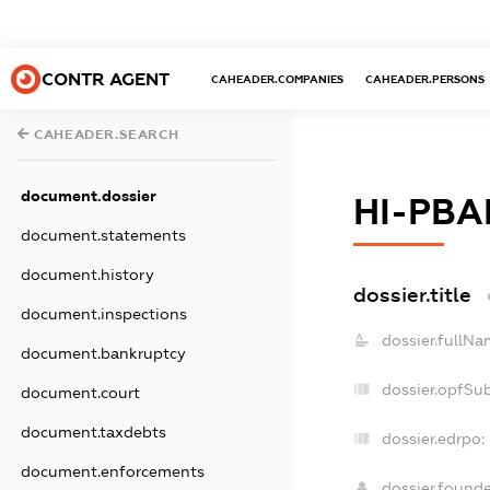
CONTR AGENT
CAHEADER.COMPANIES
CAHEADER.PERSONS
CAHEADER.SEARCH
document.dossier
НІ-РВ
document.statements
document.history
dossier.title
document.inspections
dossier.fullNa
document.bankruptcy
dossier.opfSu
document.court
document.taxdebts
dossier.edrpo:
document.enforcements
dossier.found