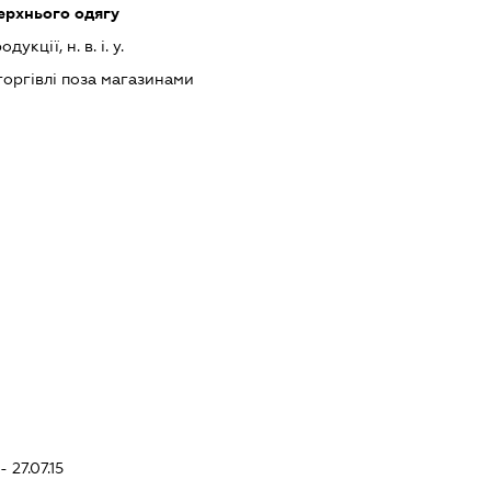
ерхнього одягу
кції, н. в. і. у.
торгівлі поза магазинами
 27.07.15