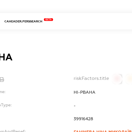
BETA
CAHEADER.PERSSEARCH
АНА
riskFactors.title
0
0
me:
НІ-РВАНА
bType:
-
39916428
ersAndBenef: