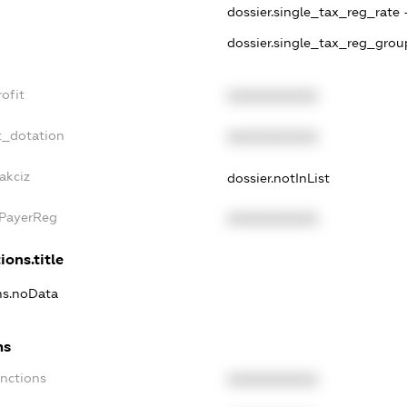
dossier.single_tax_reg_rate 
dossier.single_tax_reg_grou
ofit
XXXXXXXXXX
t_dotation
XXXXXXXXXX
akciz
dossier.notInList
xPayerReg
XXXXXXXXXX
ions.title
ons.noData
ns
anctions
XXXXXXXXXX