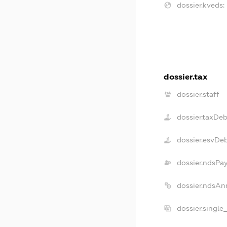
dossier.kveds:
dossier.tax
dossier.staff
dossier.taxDe
dossier.esvDe
dossier.ndsPa
dossier.ndsAn
dossier.single