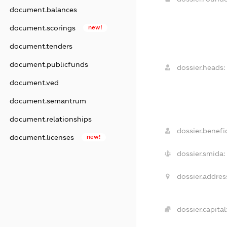
document.balances
document.scorings
new!
document.tenders
document.publicfunds
dossier.heads:
document.ved
document.semantrum
document.relationships
dossier.benefic
document.licenses
new!
dossier.smida:
dossier.addres
dossier.capital