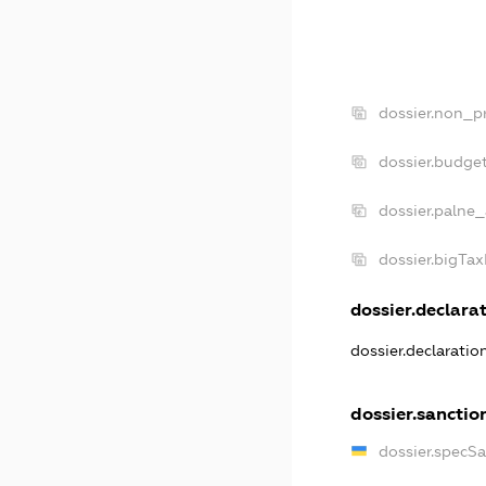
dossier.non_pr
dossier.budge
dossier.palne_
dossier.bigTa
dossier.declarat
dossier.declarati
dossier.sanctio
dossier.specS