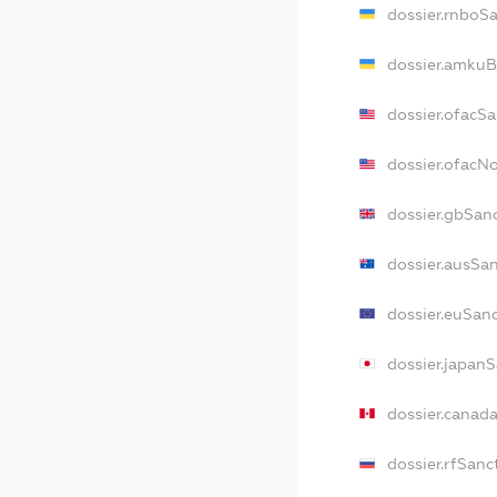
dossier.rnboS
dossier.amkuB
dossier.ofacS
dossier.ofac
dossier.gbSan
dossier.ausSa
dossier.euSan
dossier.japan
dossier.canad
dossier.rfSanc