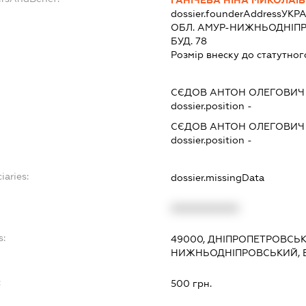
ГАНІЧЕВА НІНА МИКОЛАЇ
dossier.founderAddress
УКР
ОБЛ. АМУР-НИЖНЬОДНІПР
БУД. 78
Розмір внеску до статутног
СЄДОВ АНТОН ОЛЕГОВИЧ
dossier.position -
СЄДОВ АНТОН ОЛЕГОВИЧ
dossier.position -
iaries:
dossier.missingData
XXXXXXXXXX
s:
49000, ДНІПРОПЕТРОВСЬКА
НИЖНЬОДНІПРОВСЬКИЙ, 
:
500 грн.