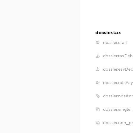
dossier.tax
dossier.staff
dossier.taxDeb
dossier.esvDeb
dossier.ndsPay
dossier.ndsAn
dossier.single
dossier.non_pr