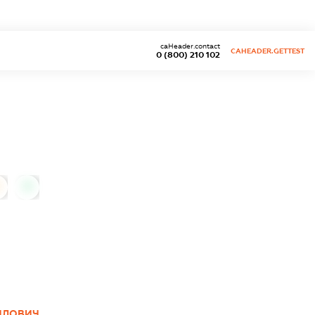
caHeader.contact
CAHEADER.GETTEST
0 (800) 210 102
0
ЙЛОВИЧ