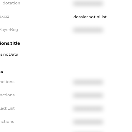
t_dotation
XXXXXXXXXX
akciz
dossier.notInList
xPayerReg
XXXXXXXXXX
ions.title
ns.noData
ns
nctions
XXXXXXXXXX
nctions
XXXXXXXXXX
ackList
XXXXXXXXXX
nctions
XXXXXXXXXX