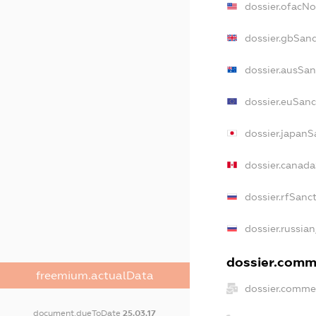
dossier.ofacN
dossier.gbSanc
dossier.ausSan
dossier.euSanc
dossier.japanS
dossier.canad
dossier.rfSanc
dossier.russian
dossier.comme
freemium.actualData
dossier.commer
document.dueToDate
25.03.17