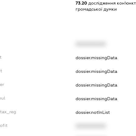
73.20
дослідження кон'юнкт
громадської думки
XXXXXXXXXX
t
dossier.missingData
t
dossier.missingData
er
dossier.missingData
nul
dossier.missingData
_tax_reg
dossier.notInList
ofit
XXXXXXXXXX