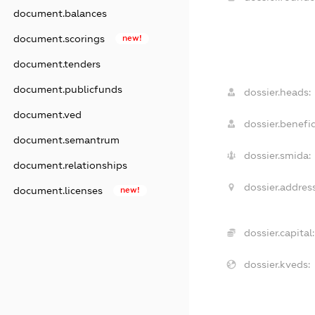
document.balances
document.scorings
new!
document.tenders
document.publicfunds
dossier.heads:
document.ved
dossier.benefic
document.semantrum
dossier.smida:
document.relationships
dossier.address
document.licenses
new!
dossier.capital:
dossier.kveds: