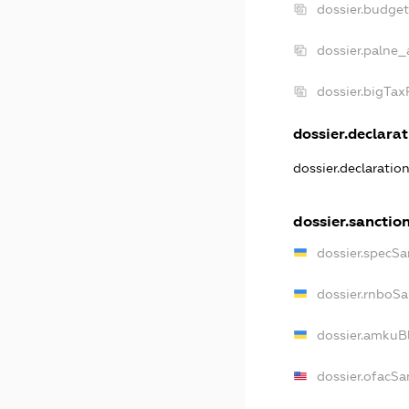
dossier.budge
dossier.palne_
dossier.bigTa
dossier.declarat
dossier.declaratio
dossier.sanctio
dossier.specSa
dossier.rnboSa
dossier.amkuBl
dossier.ofacSa