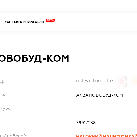
BETA
CAHEADER.PERSSEARCH
ОВОБУД-КОМ
riskFactors.title
0
0
me:
АКВАНОВОБУД-КОМ
bType:
-
39917238
ersAndBenef:
НАГОРНИЙ ВАДИМ МИХА