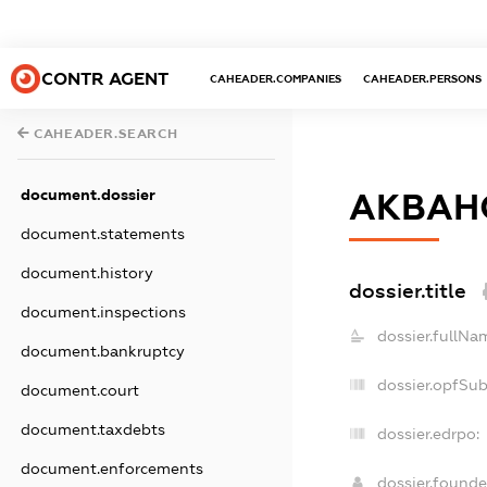
CONTR AGENT
CAHEADER.COMPANIES
CAHEADER.PERSONS
CAHEADER.SEARCH
document.dossier
АКВАН
document.statements
document.history
dossier.title
document.inspections
dossier.fullNa
document.bankruptcy
dossier.opfSu
document.court
document.taxdebts
dossier.edrpo:
document.enforcements
dossier.found