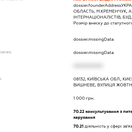
dossier.founderAddress
УКРА
ОБЛАСТЬ, М.КРЕМЕНЧУК, 
ІНТЕРНАЦІОНАЛІСТІВ, БУД. 
Розмір внеску до статутног
dossier.missingData
iaries:
dossier.missingData
XXXXXXXXXX
:
08132, КИЇВСЬКА ОБЛ., К
ВИШНЕВЕ, ВУЛИЦЯ ЖОВТНЕ
1 000 грн.
70.22
консультування з пита
керування
70.21
діяльність у сфері зв'я